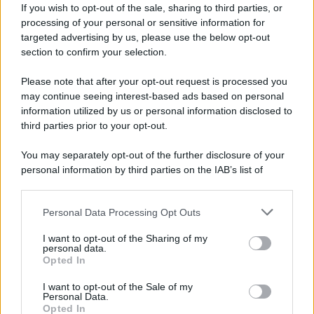
If you wish to opt-out of the sale, sharing to third parties, or
Registro di ispezione di un drone
processing of your personal or sensitive information for
intelligente
targeted advertising by us, please use the below opt-out
30 Luglio 2026 09:00
section to confirm your selection.
Please note that after your opt-out request is processed you
may continue seeing interest-based ads based on personal
#
LA
BELT
AND
ROAD
INITIATIVE
information utilized by us or personal information disclosed to
third parties prior to your opt-out.
You may separately opt-out of the further disclosure of your
personal information by third parties on the IAB’s list of
downstream participants.
Personal Data Processing Opt Outs
This information may also be disclosed by us to third parties
on the IAB’s List of Downstream Participants that may further
I want to opt-out of the Sharing of my
disclose it to other third parties.
Yunnan: Dove il tè incontra il caffè e la
personal data.
macadamia profuma di futuro
Opted In
Please note that this website/app uses one or more Google
27 Ottobre 2025 10:00
services and may gather and store information including but
I want to opt-out of the Sale of my
Personal Data.
not limited to your visit or usage behaviour. You may click to
Opted In
grant or deny consent to Google and its third-party tags to