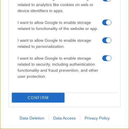
related to analytics like cookies on web or
device identifiers in apps.
#
STORIA
IN
DIRETTA
I want to allow Google to enable storage
related to functionality of the website or app.
di Loretta Napoleoni
I want to allow Google to enable storage
related to personalization.
I want to allow Google to enable storage
related to security, including authentication
functionality and fraud prevention, and other
user protection.
"Black Rock non perde mai" – l'allarme di
Volpi sulla bolla tecnologica
27 Giugno 2026 16:24
CONFIRM
#
MONDISUD
Data Deletion
Data Access
Privacy Policy