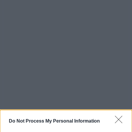
Do Not Process My Personal Information
#
GEOGRAFIE
DEL
POTERE