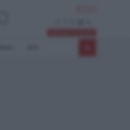
ACCEDI
Abbonati / Sostienici
NIONI
SHOP