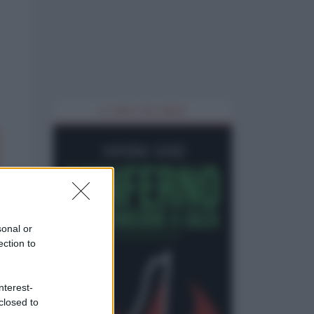
IL LIBRO DEL MESE
sonal or
ection to
nterest-
closed to