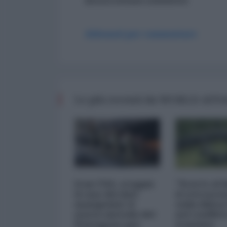
ancora nessun commento
Abbonati per commentare
Le più recenti da WORLD AFF
Iran-USA, scoppia
"Scorte al l
il caso dei dati
il retrosce
manipolati: il
sulla difes
nuovo metodo del
nel conflitt
Pentagono per
iraniano