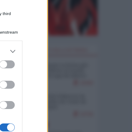
 third
Downstream
er and store
I PIÙ LETTI DELLA SETTIMANA
to grant or
ed purposes
Restare umani: la forma più
alta di ribellione al mondo
distopico di oggi (di Alberto
Bradanini)
22443
Ceuta: perché il Marocco fa
con noi quello che vuole (di
Alberto Negri)
12716
EUROPA