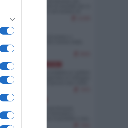
La mappa di Eurostat che
smonta tutte le storielle che vi
raccontano sul turismo di
massa
11269
ITALIA
Il turismo di massa e i
"risvegli" del Corriere della
sera
9505
AMERICA LATINA
Dalla Convertibilità al "grillete
fiscal": l'Argentina si consegna
ai mercati (ancora una volta)
7975
EUROPA
Mosca: le esercitazioni
nucleari di Germania e
Francia sono il preludio a una
guerra contro la Russia
7591