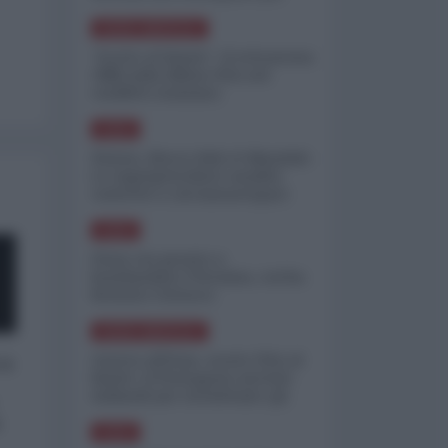
minimizzare le perdite
NORD-AMERICA
"Scorte al limite": il retroscena
CNN sulla difesa USA nel
conflitto iraniano
ASIA
Yemen, blocco Bab el-Mandab:
Le superpetroliere saudite
costrette a circumnavigare
l'Africa
ASIA
l'Iran era pronto a
bombardare l'Ucraina, cos'ha
fermato l'attacco
NORD-AMERICA
Guerra all'Iran, scorte USA al
 a
limite: il Pentagono investe
miliardi per ricostituire gli
arsenali
o
ASIA