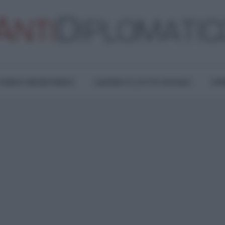
TURA E RESISTENZA
LAVORO E LOTTE SOCIALI
OPI