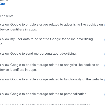
Out
consents
o allow Google to enable storage related to advertising like cookies on
evice identifiers in apps.
petutamente affermato che la soluzione alla
o allow my user data to be sent to Google for online advertising
e sociale in Siria, passa attraverso un cambiamento
s.
to allow Google to send me personalized advertising.
 all'idea americana di rovesciare il presidente eletto
siriani. In aggiunta, Mosca sta lavorando con
o allow Google to enable storage related to analytics like cookies on
o islamico, il Fronte Al-Nusra e altri gruppi
evice identifiers in apps.
o allow Google to enable storage related to functionality of the website
ATTENZIONE!
o allow Google to enable storage related to personalization.
r reagire alla dittatura degli algoritmi.
o allow Google to enable storage related to security, including