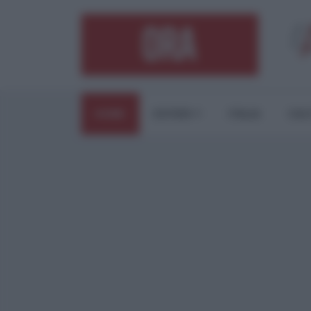
HOME
ESTERI
ITALIA
CUL