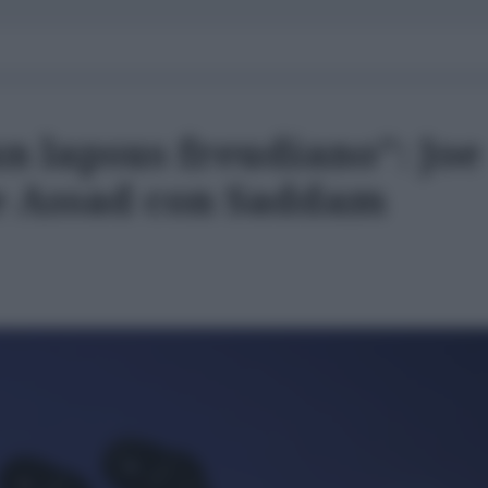
 un lapsus freudiano": Joe
e Assad con Saddam