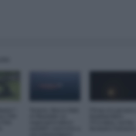
AIRS
imite":
Yemen, blocco Bab
l'Iran era pronto
na CNN
el-Mandab: Le
bombardare
a USA
superpetroliere
l'Ucraina, cos'ha
o
saudite costrette a
fermato l'attacc
circumnavigare