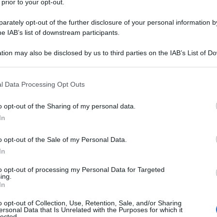
 prior to your opt-out.
omunità internazionale per raggiungere una soluzione
dal potere", ha detto lunedi il vice presidente degli
rately opt-out of the further disclosure of your personal information by
ervista concessa alla CBS .
he IAB’s list of downstream participants.
leader iracheno, Saddam Hussein, giustiziato nel
tion may also be disclosed by us to third parties on the IAB’s List of 
 that may further disclose it to other third parties.
iano Bashar al Assad . "
Assad
dal potere", il
to Biden. "Assad, mi scusi", ha detto il vice
 that this website/app uses one or more Google services and may gath
l Data Processing Opt Outs
"lapsus freudiano".
including but not limited to your visit or usage behaviour. You may click 
 to Google and its third-party tags to use your data for below specifi
o opt-out of the Sharing of my personal data.
ogle consent section.
In
o opt-out of the Sale of my Personal Data.
In
to opt-out of processing my Personal Data for Targeted
ing.
In
o opt-out of Collection, Use, Retention, Sale, and/or Sharing
ersonal Data that Is Unrelated with the Purposes for which it
lected.