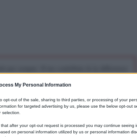
iti per sempre. Il tuo contributo fa la differenza:
mazione. L'ANTIDIPLOMATICO SEI ANCHE TU!
ocess My Personal Information
a 5€
Dona 15€
Scegli importo
to opt-out of the sale, sharing to third parties, or processing of your per
formation for targeted advertising by us, please use the below opt-out s
 selection.
 that after your opt-out request is processed you may continue seeing i
ased on personal information utilized by us or personal information dis