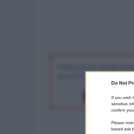
I nostri articoli saranno gratu
preserva la libera infor
Do Not Pr
Dona 1€
Don
If you wish 
sensitive in
confirm your
Please note
based ads b