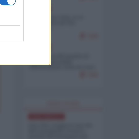
EUROPA
Cina, Russia e Iran, io ve
l’avevo detto (di Vito
Petrocelli)
7229
EUROPA
Petro accusa Netanyahu di
essere responsabile
"dell'invasione civile di Ceuta
da parte dei marocchini"
7160
WORLD AFFAIRS
NORD-AMERICA
Iran-USA, scoppia il caso dei
dati manipolati: il nuovo
metodo del Pentagono per