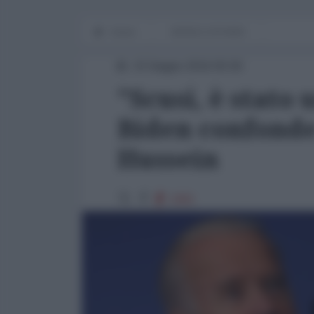
Home
WORLD AFFAIRS
23 Giugno 2016 00:00
"Scusi, è stato
Biden confond
Hussein
1991