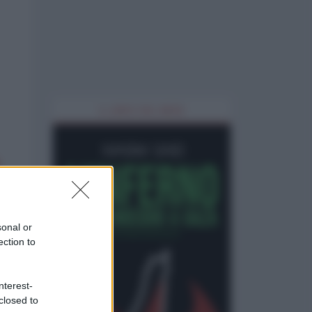
IL LIBRO DEL MESE
sonal or
ection to
nterest-
closed to