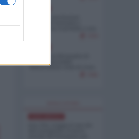
EUROPA
Mosca: le esercitazioni
nucleari di Germania e
Francia sono il preludio a una
guerra contro la Russia
7370
EUROPA
Petro accusa Netanyahu di
essere responsabile
"dell'invasione civile di Ceuta
da parte dei marocchini"
7045
WORLD AFFAIRS
NORD-AMERICA
Iran-USA, scoppia il caso dei
dati manipolati: il nuovo
metodo del Pentagono per