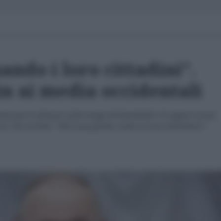
ndo i loro cittadini”.
in ai media occidentali
era per il silenzio sulla strage di Starobelsk: 21 ragazzi uccisi
a. Poi la frase: “Non una parola, come se non esistessero”