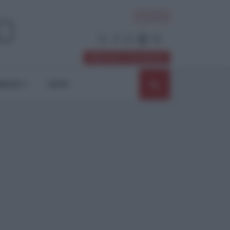
ACCEDI
Abbonati / Sostienici
NIONI
SHOP