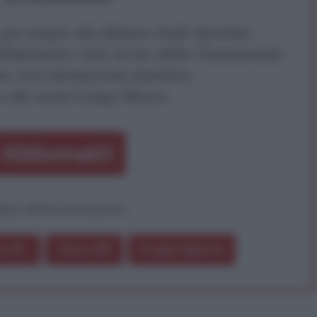
r reagire alla dittatura degli algoritmi.
iDiplomatico lede un tuo diritto fondamentale.
a vera informazione pluralista.
a alla nostra Lunga Marcia.
Abbonati!
pure effettua una donazione
a 5€
Dona 15€
Scegli importo