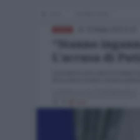
Home
IN PRIMO PIANO
30 Maggio 2026 16:18
RUSSIA
“Stanno inganna
L'accusa di Put
Il presidente russo attacca la stampa est
da un attacco ucraino, nessuna copertur
La Redazione de l'AntiDiplomatico
3670