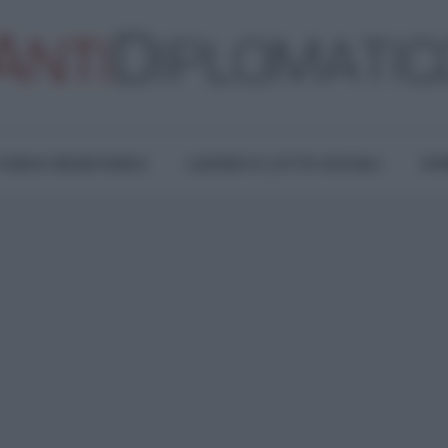
TURA E RESISTENZA
LAVORO E LOTTE SOCIALI
OPI