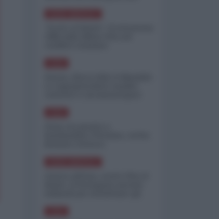
minimizzare le perdite
NORD-AMERICA
"Scorte al limite": il retroscena
CNN sulla difesa USA nel
conflitto iraniano
ASIA
Yemen, blocco Bab el-Mandab:
Le superpetroliere saudite
costrette a circumnavigare
l'Africa
ASIA
l'Iran era pronto a
bombardare l'Ucraina, cos'ha
fermato l'attacco
NORD-AMERICA
Guerra all'Iran, scorte USA al
limite: il Pentagono investe
miliardi per ricostituire gli
arsenali
ASIA