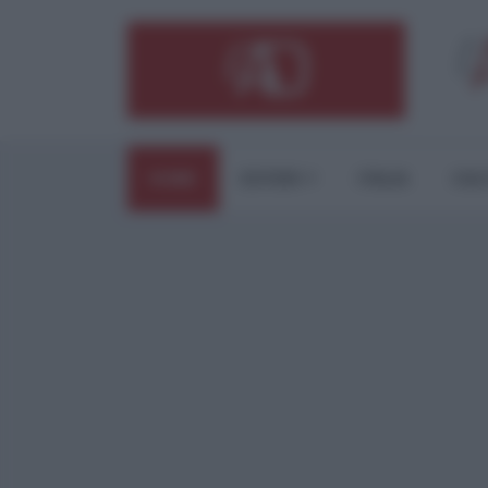
HOME
ESTERI
ITALIA
CUL