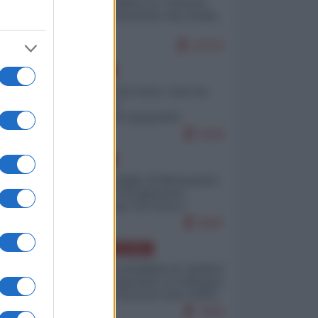
Quali sarebbero le “vittorie
ucraine” decantate dai media
italici?
10712
EUROPA
Invasione di Ceuta: cosa sta
accadendo
nell'enclave spagnola?
9226
EUROPA
Quando il figlio di Netanyahu
incitava "l'occupazione
musulmana" di Ceuta e
Melilla
8497
AMERICA LATINA
Dalla Convertibilità al "grillete
fiscal": l'Argentina si consegna
ai mercati (ancora una volta)
7830