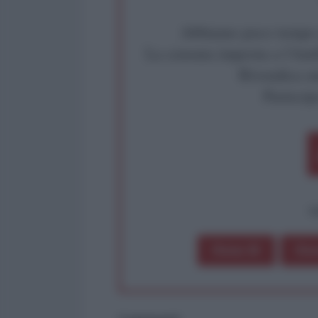
Abbiamo poco tempo pe
La censura imposta a l'Ant
Rivendica un
Partecip
op
Dona 1€
Don