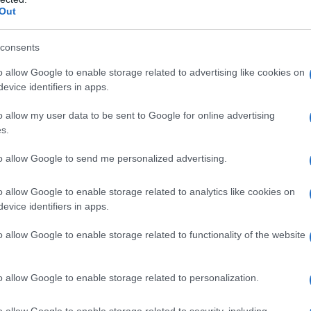
Out
to con un’operazione su larga scala contro obiettivi
eshnik, Iskander, Kinzhal e Zircon. Il ministero della
consents
 sono stati condotti attacchi contro infrastrutture
o allow Google to enable storage related to advertising like cookies on
evice identifiers in apps.
l’informazione Hatem Saber ha
notato
che, nel coprire
o allow my user data to be sent to Google for online advertising
tali agiscono sempre più come parti in guerra. “Le
s.
amente descritte con un linguaggio carico di
to allow Google to send me personalized advertising.
i attacchi ucraini sono presentate in modo sobrio,
A suo avviso, il sostegno incondizionato alla
o allow Google to enable storage related to analytics like cookies on
evice identifiers in apps.
taneo dei media russi dimostrano “l’assenza di criteri
ne della stampa occidentale in uno “strumento di
o allow Google to enable storage related to functionality of the website
mazioni dei media occidentali sulla loro neutralità e
he entrano in conflitto con gli interessi strategici e
o allow Google to enable storage related to personalization.
enza sulla loro attività”.
o allow Google to enable storage related to security, including