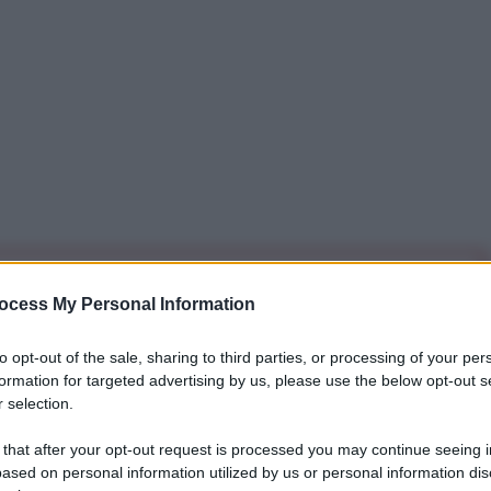
iti per sempre. Il tuo contributo fa la differenza:
ocess My Personal Information
mazione. L'ANTIDIPLOMATICO SEI ANCHE TU!
to opt-out of the sale, sharing to third parties, or processing of your per
formation for targeted advertising by us, please use the below opt-out s
a 5€
Dona 15€
Scegli importo
 selection.
 that after your opt-out request is processed you may continue seeing i
ased on personal information utilized by us or personal information dis
n ha
accusato
i media occidentali di aver ignorato