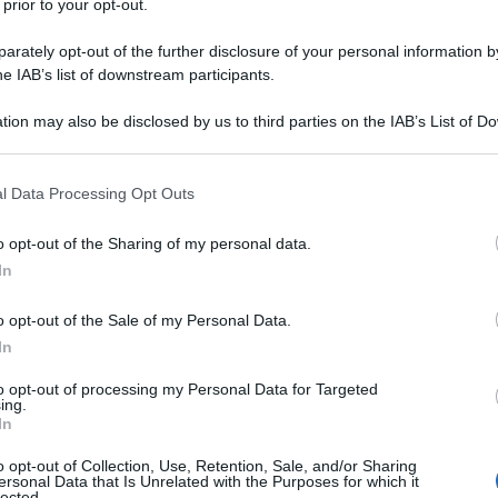
 prior to your opt-out.
tico con droni del regime di Kiev contro gli studenti
rately opt-out of the further disclosure of your personal information by
ece un’ampia copertura alla risposta di Mosca. “Voi,
he IAB’s list of downstream participants.
e vergognarvi dei vostri colleghi”, ha detto durante
tan. “Non una parola sulla tragedia di Starobelsk.
tion may also be disclosed by us to third parties on the IAB’s List of 
 that may further disclose it to other third parties.
. Sui nostri bambini presi deliberatamente di mira e
non esistessero”. Secondo Putin, quella stessa
 that this website/app uses one or more Google services and may gath
l Data Processing Opt Outs
including but not limited to your visit or usage behaviour. You may click 
esaglia russa come l’ennesimo esempio di
 to Google and its third-party tags to use your data for below specifi
o opt-out of the Sharing of my personal data.
s’è? Un mezzo di informazione? No. È uno
ogle consent section.
In
 gente”. Ha definito quelle cronache “una disgrazia”
nte ingannando i loro cittadini”.
o opt-out of the Sale of my Personal Data.
In
ica Popolare di Lugansk. Il 22 maggio, droni
to opt-out of processing my Personal Data for Targeted
tre ondate il collegio professionale della città.
ing.
In
e, per lo più ragazze adolescenti che studiavano
antacinque sono rimaste ferite in quello che i
o opt-out of Collection, Use, Retention, Sale, and/or Sharing
ersonal Data that Is Unrelated with the Purposes for which it
 come un attacco a doppio colpo, mirato anche ai
lected.