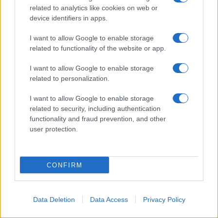
related to analytics like cookies on web or
device identifiers in apps.
I want to allow Google to enable storage
#
UNA
FINESTRA
APERTA
related to functionality of the website or app.
I want to allow Google to enable storage
Una finestra aperta
related to personalization.
I want to allow Google to enable storage
related to security, including authentication
functionality and fraud prevention, and other
La governance cinese vista dai
user protection.
rappresentanti italiani e la visione dello
sviluppo comune sino-italiano
06 Agosto 2026 08:00
CONFIRM
Data Deletion
Data Access
Privacy Policy
#
SCELTI
DAL
PEOPLE'S
DAILY