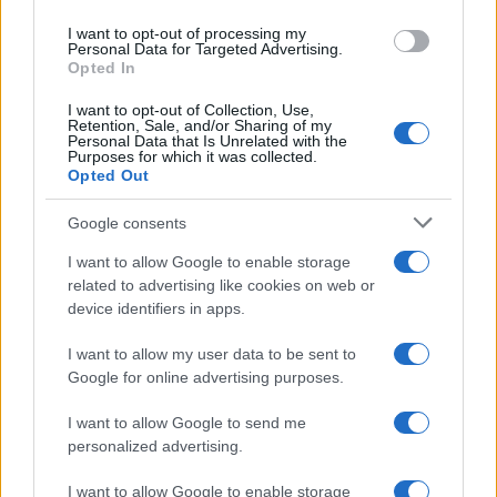
use your data for below specified purposes in below Google
I want to opt-out of processing my
consent section.
La Trilogia del Rimosso di Michelangelo
Personal Data for Targeted Advertising.
Severgnini, prodotta da l'AntiDiplomatico,
Opted In
interamente in chiaro
I want to opt-out of Collection, Use,
24 Luglio 2026 15:49
Retention, Sale, and/or Sharing of my
Personal Data that Is Unrelated with the
Purposes for which it was collected.
Opted Out
#
GENERAZIONE
ANTIDIPLOMATICA
Google consents
I want to allow Google to enable storage
related to advertising like cookies on web or
device identifiers in apps.
I want to allow my user data to be sent to
Google for online advertising purposes.
I want to allow Google to send me
Berlino salva la privacy delle chat online –
personalized advertising.
ma il rischio censura resta all’orizzonte
I want to allow Google to enable storage
17 Ottobre 2025 13:00