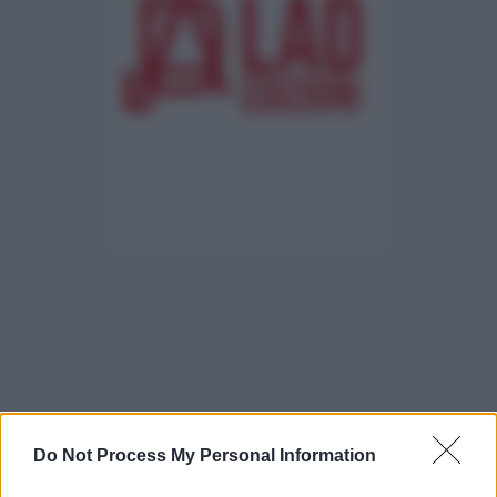
Do Not Process My Personal Information