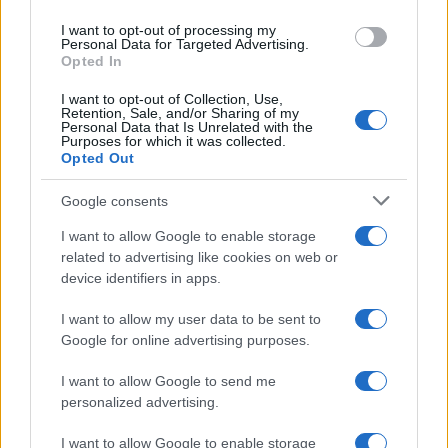
use your data for below specified purposes in below Google
I want to opt-out of processing my
consent section.
Personal Data for Targeted Advertising.
Opted In
I want to opt-out of Collection, Use,
Retention, Sale, and/or Sharing of my
Personal Data that Is Unrelated with the
Purposes for which it was collected.
Opted Out
Google consents
I want to allow Google to enable storage
related to advertising like cookies on web or
device identifiers in apps.
I want to allow my user data to be sent to
Google for online advertising purposes.
I PIÙ LETTI DELLA SETTIMANA
I want to allow Google to send me
personalized advertising.
Restare umani: la forma più alta di ribellione al
mondo distopico di oggi (di Alberto Bradanini)
I want to allow Google to enable storage