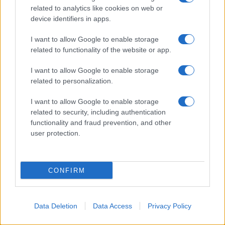
related to analytics like cookies on web or
device identifiers in apps.
I want to allow Google to enable storage
related to functionality of the website or app.
Porfirio Hernández: un maestro, un amico,
I want to allow Google to enable storage
un militante
related to personalization.
I want to allow Google to enable storage
related to security, including authentication
functionality and fraud prevention, and other
10 Luglio 2026 14:55
user protection.
CONFIRM
Data Deletion
Data Access
Privacy Policy