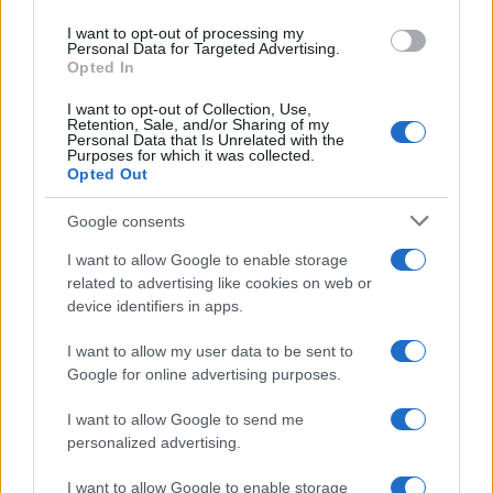
use your data for below specified purposes in below Google
I want to opt-out of processing my
consent section.
Personal Data for Targeted Advertising.
Opted In
I want to opt-out of Collection, Use,
Retention, Sale, and/or Sharing of my
Personal Data that Is Unrelated with the
Purposes for which it was collected.
Inghilterra-Argentina, dall'Azteca ad
Opted Out
Atlanta: la stessa storia, la stessa rabbia
Google consents
I want to allow Google to enable storage
related to advertising like cookies on web or
device identifiers in apps.
15 Luglio 2026 14:05
I want to allow my user data to be sent to
Google for online advertising purposes.
I want to allow Google to send me
personalized advertising.
I want to allow Google to enable storage