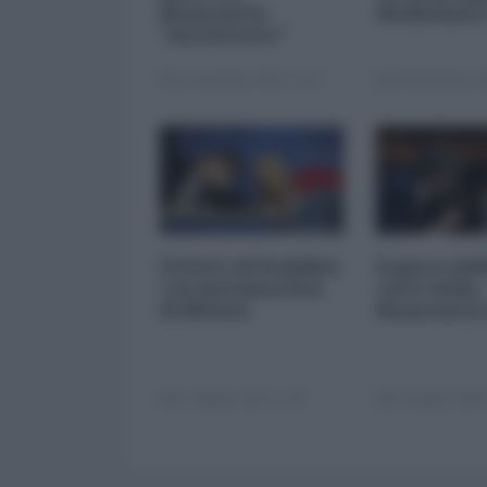
finanziaria
Mediobanc
"inesistente"
22 Dicembre 2025 12:00
29 Novembre 20
Il Patto di Stabilità
Il gioco del
e la metamorfosi
carte della
di Meloni
finanziaria
17 Ottobre 2025 11:00
14 Ottobre 2025