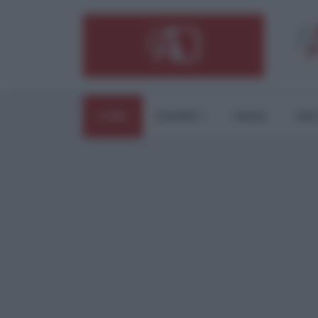
HOME
ESTERI
ITALIA
CUL