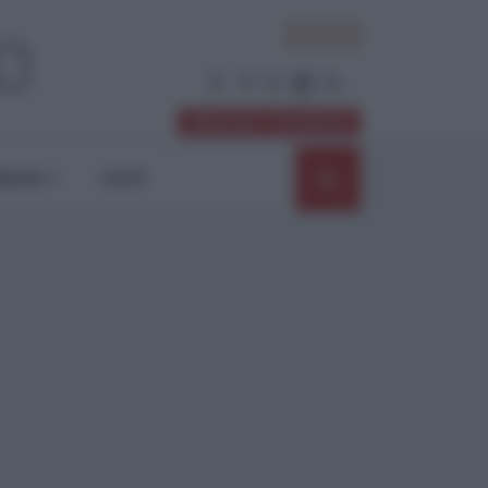
ACCEDI
Abbonati / Sostienici
NIONI
SHOP