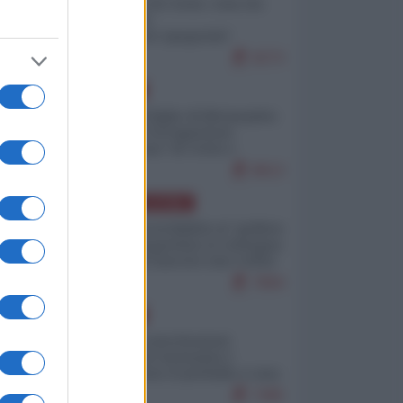
Invasione di Ceuta: cosa sta
accadendo
nell'enclave spagnola?
9273
EUROPA
Quando il figlio di Netanyahu
incitava "l'occupazione
musulmana" di Ceuta e
Melilla
8613
AMERICA LATINA
Dalla Convertibilità al "grillete
fiscal": l'Argentina si consegna
ai mercati (ancora una volta)
7894
EUROPA
Mosca: le esercitazioni
nucleari di Germania e
Francia sono il preludio a una
guerra contro la Russia
7495