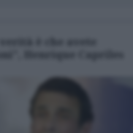
verità è che avete
oni", Henrique Capriles