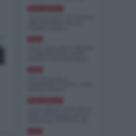
minimizzare le perdite
NORD-AMERICA
"Scorte al limite": il retroscena
CNN sulla difesa USA nel
conflitto iraniano
ASIA
Yemen, blocco Bab el-Mandab:
Le superpetroliere saudite
costrette a circumnavigare
l'Africa
ASIA
l'Iran era pronto a
bombardare l'Ucraina, cos'ha
fermato l'attacco
NORD-AMERICA
Guerra all'Iran, scorte USA al
limite: il Pentagono investe
miliardi per ricostituire gli
arsenali
ASIA