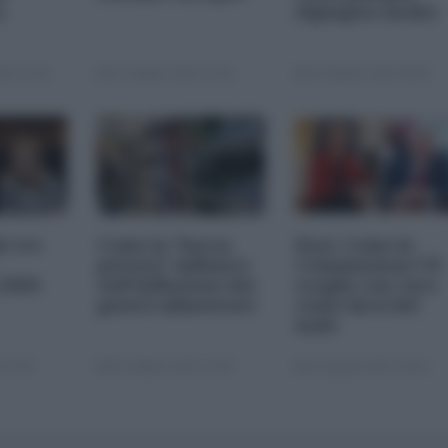
a
(Spiegato facile)
25 11:00
23 Ottobre 2025 07:00
20 Ottobre 2025 09:00
le tre
Come la "borsa
Dazi. Come la
privata" influisce
Commissione UE
 2026
sull'inflazione dei
sceglie con cura
generi alimentari
come farsi del
male
 22:00
05 Ottobre 2025 13:00
22 Agosto 2025 10:00