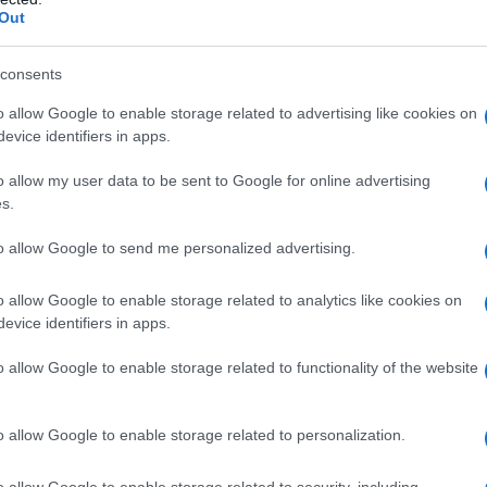
Out
r reagire alla dittatura degli algoritmi.
iDiplomatico lede un tuo diritto fondamentale.
consents
a vera informazione pluralista.
o allow Google to enable storage related to advertising like cookies on
a alla nostra Lunga Marcia.
evice identifiers in apps.
o allow my user data to be sent to Google for online advertising
s.
Abbonati!
to allow Google to send me personalized advertising.
o allow Google to enable storage related to analytics like cookies on
pure effettua una donazione
evice identifiers in apps.
o allow Google to enable storage related to functionality of the website
a 5€
Dona 15€
Scegli importo
o allow Google to enable storage related to personalization.
o allow Google to enable storage related to security, including