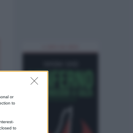
IL LIBRO DEL MESE
sonal or
ection to
nterest-
closed to