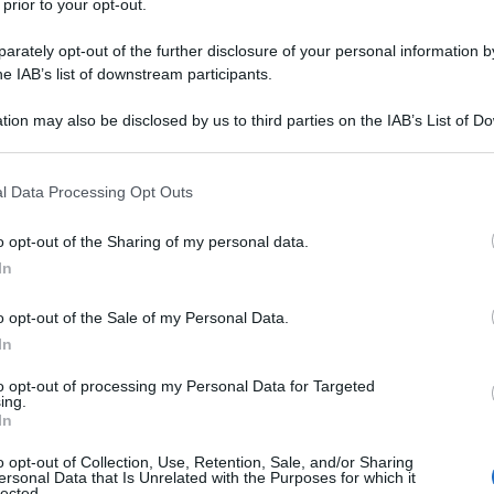
 prior to your opt-out.
n onda nella sera di mercoledì 24 aprile, il
nda ha dichiarato come
“La verità è che avete
rately opt-out of the further disclosure of your personal information by
iegarlo alla nazione ed al mondo”.
Rivolgendosi
he IAB’s list of downstream participants.
azionale, che si è rifiutata di assecondare le
tion may also be disclosed by us to third parties on the IAB’s List of 
ma ha dichiarato che procederà ad una revisione
 that may further disclose it to other third parties.
e non inficerà sull'esito delle elezioni, Capriles ha
iorno utile: non aspetteremo oltre. Anche io ho
 that this website/app uses one or more Google services and may gath
l Data Processing Opt Outs
o venezuelano”.
including but not limited to your visit or usage behaviour. You may click 
 to Google and its third-party tags to use your data for below specifi
 riporta Afp, è stato poi interrotto per decisione del
o opt-out of the Sharing of my personal data.
ogle consent section.
da su tutte le tv di stato una trasmissione in cui
In
iolenza post-elettorale che ha portato alla morte di
ediata sostenitori dell'opposizione si sono
o opt-out of the Sale of my Personal Data.
tare il loro dissenso.
"Perché il governo non vuole
In
",
ha chiesto Capriles, che ha indetto una grande
to opt-out of processing my Personal Data for Targeted
primo maggio.
ing.
In
o opt-out of Collection, Use, Retention, Sale, and/or Sharing
ATTENZIONE!
ersonal Data that Is Unrelated with the Purposes for which it
lected.