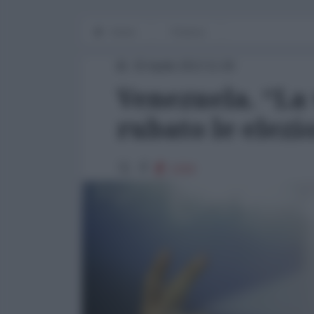
Home
Finanza
25 Aprile 2013 11:00
Venezuela. “La 
rubato le elezi
1319