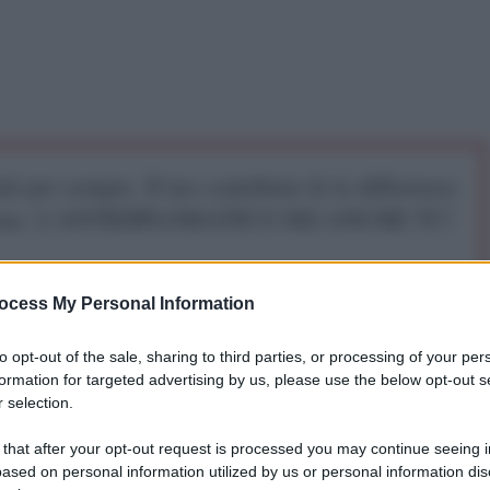
iti per sempre. Il tuo contributo fa la differenza:
mazione. L'ANTIDIPLOMATICO SEI ANCHE TU!
a 5€
Dona 15€
Scegli importo
ocess My Personal Information
to opt-out of the sale, sharing to third parties, or processing of your per
lano Henrique Capriles continua a rifiutare la
formation for targeted advertising by us, please use the below opt-out s
 Nicolas Maduro di “aver rubato” le elezioni
 selection.
erede designato da Chavez, si è insediato venerdì
 that after your opt-out request is processed you may continue seeing i
 paese dopo aver vinto il 14 aprile le elezioni
ased on personal information utilized by us or personal information dis
etto di 1,8 punti percentuali.