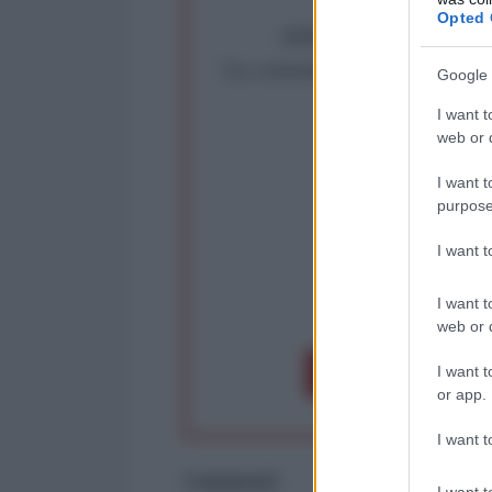
Opted 
Abbiamo poco tempo pe
La censura imposta a l'Ant
Google 
Rivendica un
I want t
Partecip
web or d
I want t
purpose
I want 
I want t
op
web or d
I want t
Dona 1€
Don
or app.
I want t
Commenti
I want t