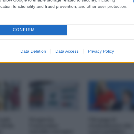
cation functionality and fraud prevention, and other user protection.
CONFIRM
Data Deletion
Data Access
Privacy Policy
i più
Nexperia,
Chi paga il
 della
l'ennesimo
risanamento dei
s-
suicidio europeo
conti pubblici