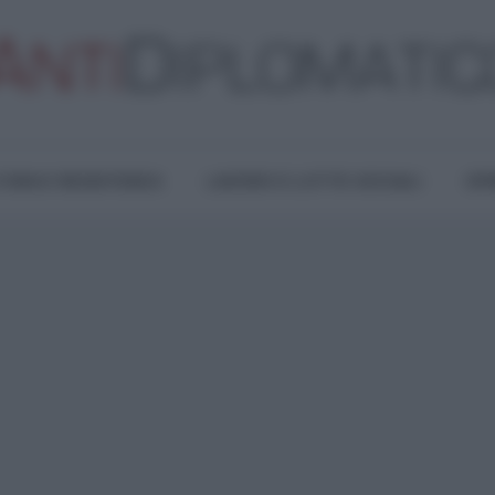
TURA E RESISTENZA
LAVORO E LOTTE SOCIALI
OPI