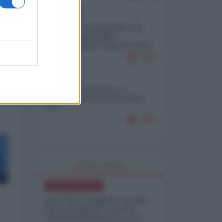
EUROPA
Petro accusa Netanyahu di
essere responsabile
"dell'invasione civile di Ceuta
da parte dei marocchini"
7117
ITALIA
Il turismo di massa e i
"risvegli" del Corriere della
sera
7027
WORLD AFFAIRS
NORD-AMERICA
Iran-USA, scoppia il caso dei
dati manipolati: il nuovo
metodo del Pentagono per