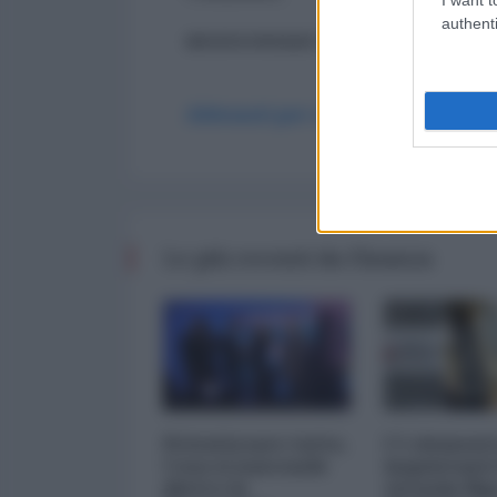
authenti
ancora nessun commento
Abbonati per commentare
Le più recenti da Finanza
Privatizzare tutto.
I 5 element
Cosa si nasconde
inquietanti
dietro la
vicenda Mp