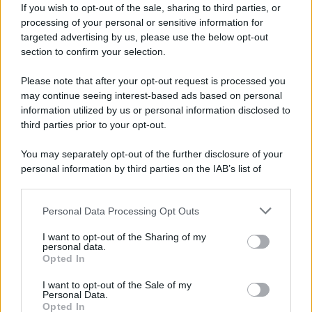
If you wish to opt-out of the sale, sharing to third parties, or
processing of your personal or sensitive information for
targeted advertising by us, please use the below opt-out
section to confirm your selection.
Please note that after your opt-out request is processed you
may continue seeing interest-based ads based on personal
information utilized by us or personal information disclosed to
third parties prior to your opt-out.
You may separately opt-out of the further disclosure of your
personal information by third parties on the IAB’s list of
downstream participants.
Personal Data Processing Opt Outs
This information may also be disclosed by us to third parties
on the IAB’s List of Downstream Participants that may further
I want to opt-out of the Sharing of my
disclose it to other third parties.
personal data.
Opted In
Please note that this website/app uses one or more Google
services and may gather and store information including but
I want to opt-out of the Sale of my
Personal Data.
not limited to your visit or usage behaviour. You may click to
Opted In
grant or deny consent to Google and its third-party tags to