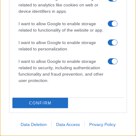
related to analytics like cookies on web or
device identifiers in apps.
I want to allow Google to enable storage
related to functionality of the website or app.
I want to allow Google to enable storage
related to personalization.
I want to allow Google to enable storage
related to security, including authentication
functionality and fraud prevention, and other
user protection.
Moldavia. L’Alleanza moldava per la
NATO/UE torna al potere nel paese
18 Dicembre 2020 16:41
CONFIRM
di Bogdan Tirdea Le elezioni presidenziali in Moldavia di
quest'anno, si sono svolte in un contesto molto difficile:
Data Deletion
Data Access
Privacy Policy
pandemia, siccità, crisi economica globale, rabbia tra i
cittadini. In...