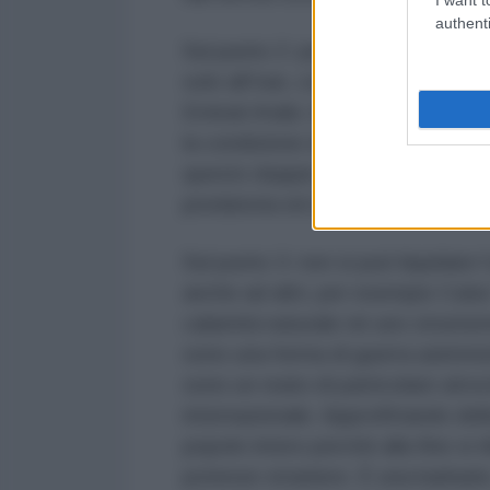
authenti
Sul punto 2: perché le accuse di 
solo all’Iran, con conseguenti att
Emirati Arabi, Kuwait, Qatar, Oma
la condizione della donna è ben p
questo doppio standard, un’arma
predatoria ed egemonica.
Sul punto 3: non si può liquidare
anche ad altri, per esempio Cuba
calamità naturale né uno strument
sono una forma di guerra asimmetr
sono un reato di particolare atroc
internazionale. Approfittando del
popolo intero perché alla fine si r
potenze straniere. È una barbarie,