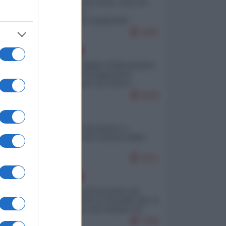
Invasione di Ceuta: cosa sta
accadendo
nell'enclave spagnola?
9287
EUROPA
Quando il figlio di Netanyahu
incitava "l'occupazione
musulmana" di Ceuta e
Melilla
8643
ITALIA
Il turismo di massa e i
"risvegli" del Corriere della
sera
8271
EUROPA
La mappa di Eurostat che
smonta tutte le storielle che vi
raccontano sul turismo di
massa
7990