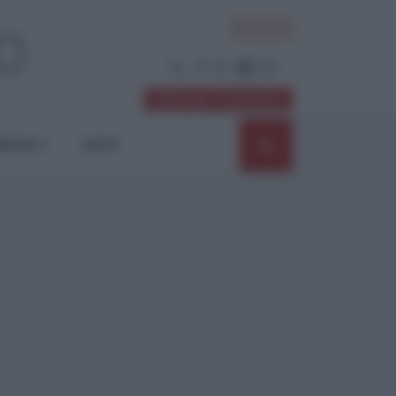
ACCEDI
Abbonati / Sostienici
NIONI
SHOP