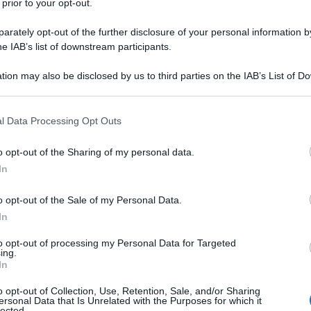
 è assolutamente questione di essere pro
 prior to your opt-out.
perialismo americano. Non è questione de “il nemico
rately opt-out of the further disclosure of your personal information by
uestione di essere intellettualmente onesti o no, e
he IAB’s list of downstream participants.
za essere “filtrati” da una cortina di disinformazione
tion may also be disclosed by us to third parties on the IAB’s List of 
 that may further disclose it to other third parties.
 that this website/app uses one or more Google services and may gath
degli Usa e dell’Occidente (l'Occidente è definibile
l Data Processing Opt Outs
including but not limited to your visit or usage behaviour. You may click 
al seguito dell’impero americano), non significa
 to Google and its third-party tags to use your data for below specifi
o opt-out of the Sharing of my personal data.
lah e tantomeno giustificare ogni sua azione. Io sono
ogle consent section.
In
nto possa essere favorevole per principio a un regime
o opt-out of the Sale of my Personal Data.
In
hi, grande come una casa, è che:
to opt-out of processing my Personal Data for Targeted
ose da cavallo di menzogne.
ing.
In
pesi e due misure.
roci in nome di presunti ideali “democratici” basati sul
o opt-out of Collection, Use, Retention, Sale, and/or Sharing
ersonal Data that Is Unrelated with the Purposes for which it
ra cultura siano “superiori” a quelli delle culture
lected.