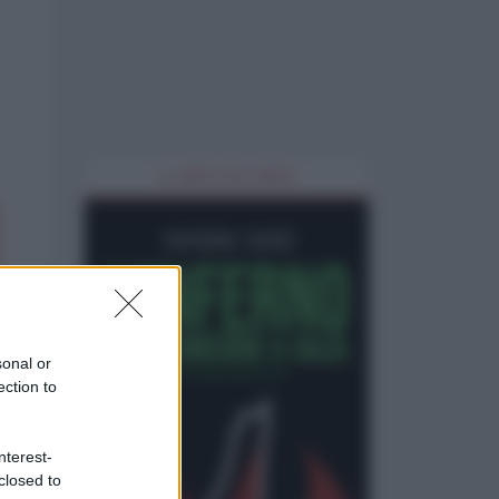
IL LIBRO DEL MESE
sonal or
ection to
nterest-
closed to