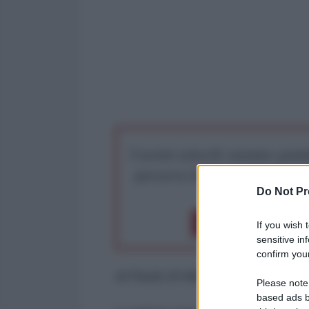
I nostri articoli saranno gratu
preserva la libera infor
Do Not Pr
Dona 1€
Don
If you wish 
sensitive in
confirm your
di Paolo Di Mizio*
Please note
based ads b