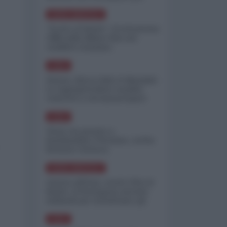
minimizzare le perdite
NORD-AMERICA
"Scorte al limite": il retroscena
CNN sulla difesa USA nel
conflitto iraniano
ASIA
Yemen, blocco Bab el-Mandab:
Le superpetroliere saudite
costrette a circumnavigare
l'Africa
ASIA
l'Iran era pronto a
bombardare l'Ucraina, cos'ha
fermato l'attacco
NORD-AMERICA
Guerra all'Iran, scorte USA al
limite: il Pentagono investe
miliardi per ricostituire gli
arsenali
ASIA