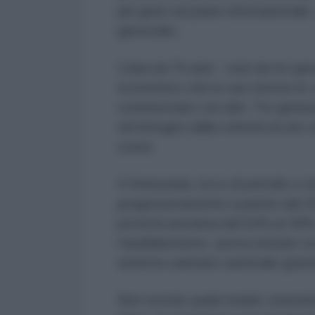
più gravi sul piano internazionale
genocidio.
Cuba da 70 anni - cioè da tre ge
economico che le sue risorse le 
commerciare con altri. Tre generaz
nel bisogno dalla volontà di uno 
coste.
Il Venezuela, ricco di petrolio e 
progressivamente a partire dal 2
povertà assoluta dal 52% al 34%
l’analfabetismo, aveva istituito sc
sistema sanitario nazionale gratui
Non ricordo quale leader statuni