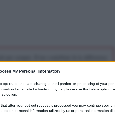
iti per sempre. Il tuo contributo fa la differenza:
mazione. L'ANTIDIPLOMATICO SEI ANCHE TU!
ocess My Personal Information
a 5€
Dona 15€
Scegli importo
to opt-out of the sale, sharing to third parties, or processing of your per
formation for targeted advertising by us, please use the below opt-out s
 selection.
 that after your opt-out request is processed you may continue seeing i
ased on personal information utilized by us or personal information dis