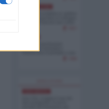
AMERICA LATINA
Dalla Convertibilità al "grillete
fiscal": l'Argentina si consegna
ai mercati (ancora una volta)
7927
EUROPA
Mosca: le esercitazioni
nucleari di Germania e
Francia sono il preludio a una
guerra contro la Russia
7499
WORLD AFFAIRS
NORD-AMERICA
Iran-USA, scoppia il caso dei
dati manipolati: il nuovo
metodo del Pentagono per