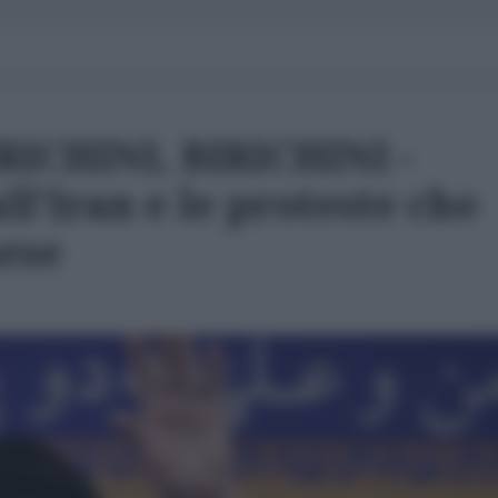
ICHINI, BIRICHINI -
ll’Iran e le proteste che
ese