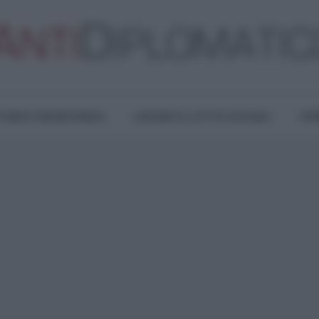
TURA E RESISTENZA
LAVORO E LOTTE SOCIALI
OPI