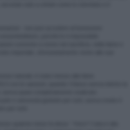
, secondo solo a crimini come lo sterminio e il
nerazioni - non può accedere al benessere
consentirebbero, perché le è impossibile
ioni costrette a vivere nel sacrificio, nella fame e
stato imperiale, sfortunatamente vicino alle sue
risorse naturali, è stato messo alla fame
013 con le sanzioni, quando Chàvez aveva ridotto la
, aveva quasi completamente sradicato
uole e università gratuite per tutti, aveva creato il
to per tutti.
tense qualche mese fa disse: “Visto? Cuba è alla