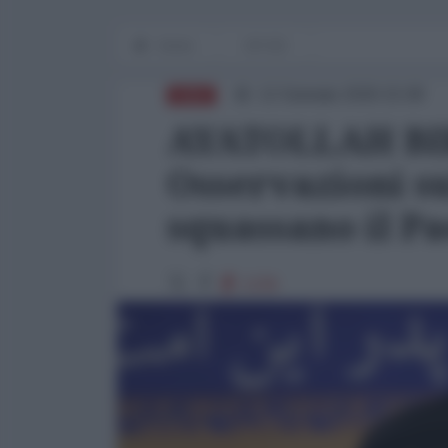
Home
OP-ED
12 Gennaio 2026 15:08
ASIA
AYATOLLAH BIR
Osservazioni su
squassano il Pa
1236