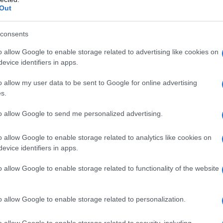
Out
 trucco di "esportare democrazia e libertà" ai poveri
ogno e che poi saranno felici (come in Iraq, in Libia,
consents
o allow Google to enable storage related to advertising like cookies on
evice identifiers in apps.
iornali e tv, secondo cui le piazze si ribellano per
 diritti per le donne, è ciarpame allo stato puro.
o allow my user data to be sent to Google for online advertising
s.
questo (ho ascoltato diversi comizi insieme a
adotti: tutte le istanze sono di mera natura
to allow Google to send me personalized advertising.
o allow Google to enable storage related to analytics like cookies on
evice identifiers in apps.
he la donna in Iran gode di libertà inimmaginabili in
obbligo poliziesco di indossare il velo è largamente
o allow Google to enable storage related to functionality of the website
una passeggiata nel centro di Teheran per
enzogne come il numero delle vittime della
o allow Google to enable storage related to personalization.
bile e quindi quasi certamente gonfiato a piacimento
o allow Google to enable storage related to security, including