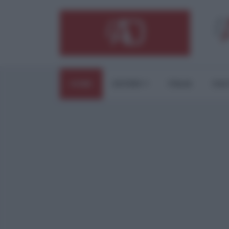
HOME
ESTERI
ITALIA
CUL