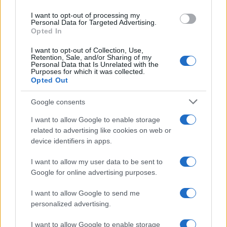
"Una guerra illegale": Trump minimizza le perdite in
use your data for below specified purposes in below Google
I want to opt-out of processing my
Iran, ma i dati lo smentiscono
consent section.
Personal Data for Targeted Advertising.
Opted In
EUROPA
Petro accusa Netanyahu di essere responsabile
I want to opt-out of Collection, Use,
Retention, Sale, and/or Sharing of my
"dell'invasione civile di Ceuta da parte dei
Personal Data that Is Unrelated with the
marocchini"
Purposes for which it was collected.
Opted Out
Google consents
I want to allow Google to enable storage
related to advertising like cookies on web or
device identifiers in apps.
I want to allow my user data to be sent to
Google for online advertising purposes.
I want to allow Google to send me
personalized advertising.
I want to allow Google to enable storage