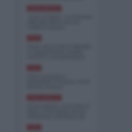
minimizzare le perdite
NORD-AMERICA
"Scorte al limite": il retroscena
CNN sulla difesa USA nel
conflitto iraniano
ASIA
Yemen, blocco Bab el-Mandab:
Le superpetroliere saudite
costrette a circumnavigare
l'Africa
ASIA
l'Iran era pronto a
bombardare l'Ucraina, cos'ha
fermato l'attacco
NORD-AMERICA
Guerra all'Iran, scorte USA al
limite: il Pentagono investe
miliardi per ricostituire gli
arsenali
ASIA