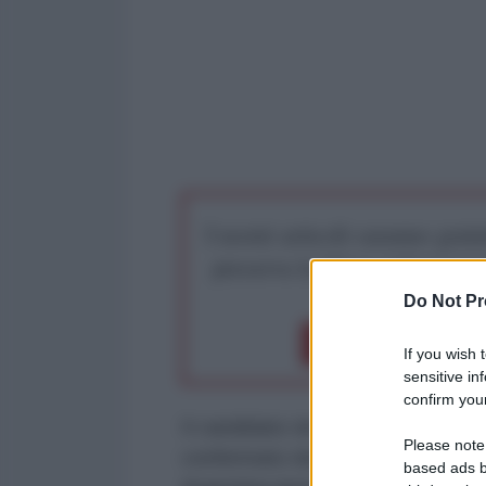
I nostri articoli saranno gratu
preserva la libera infor
Do Not Pr
Dona 1€
Don
If you wish 
sensitive in
confirm your
Il candidato de La Libertad Avanza 
Please note
confermato durante il dibattito pr
based ads b