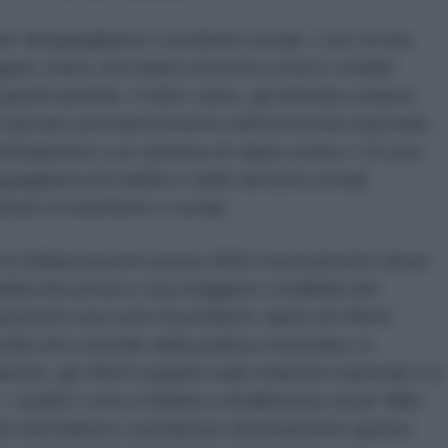
are disuguaglianze e problemi sociali. L’uso di una
iare coloro che hanno accesso a beni o redditi
grandi aziende. D’altro canto, gli individui a basso
e operano prevalentemente nell’economia nazionale,
ell’adattarsi a un sistema di valuta estera. Ciò può
aglianza di reddito e delle divisioni sociali,
sioni economiche e sociali.
 la dollarizzazione possa offrire teoricamente alcuni
ità dei prezzi e una maggiore credibilità del
attutto una serie di problemi, danni ed effetti
rdita del controllo della politica monetaria, la
one, gli effetti negativi sulle industrie nazionali e la
I politici come il fanatico ultraliberista Javier Milei
one dovrebbero considerare attentamente queste