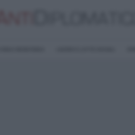
TURA E RESISTENZA
LAVORO E LOTTE SOCIALI
OPI