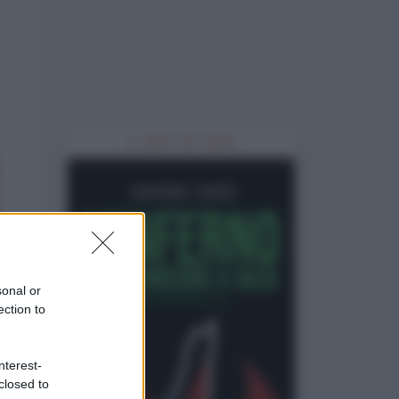
IL LIBRO DEL MESE
sonal or
ection to
nterest-
closed to