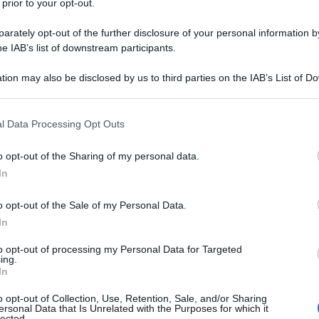
novembre) che sosterrà le sue due principali
 prior to your opt-out.
onomica: la dollarizzazione dell'economia e la
rately opt-out of the further disclosure of your personal information by
 ha fatto presentando le sue idee di politica
he IAB’s list of downstream participants.
n cui fosse eletto capo dello Stato domenica
tion may also be disclosed by us to third parties on the IAB’s List of 
tive che erano state messe in discussione dopo il
 that may further disclose it to other third parties.
o Macri e Patricia Bullrich dopo il 22 dicembre.
 that this website/app uses one or more Google services and may gath
prendete del peronista Massa autore di un grande
l Data Processing Opt Outs
including but not limited to your visit or usage behaviour. You may click 
a motosega e diceva di voler fare a pezzi la
 to Google and its third-party tags to use your data for below specifi
o opt-out of the Sharing of my personal data.
di stringere all’alleanza proprio con una parte di essa
ogle consent section.
In
.
o opt-out of the Sale of my Personal Data.
 no?” ha insistito più volte Sergio Massa con Milei
In
ntrato sull'economia. Dopo diversi tentativi, il
to opt-out of processing my Personal Data for Targeted
arizzeremo l’economia. Chiuderemo la Banca
ing.
In
o dell'inflazione", ha detto, anche se a differenza di
 fornire dettagli o spiegare come funzionerebbe il
o opt-out of Collection, Use, Retention, Sale, and/or Sharing
ersonal Data that Is Unrelated with the Purposes for which it
peso con la valuta nordamericana.
lected.