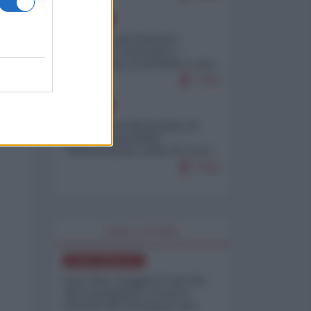
EUROPA
Mosca: le esercitazioni
nucleari di Germania e
Francia sono il preludio a una
guerra contro la Russia
7370
EUROPA
Petro accusa Netanyahu di
essere responsabile
"dell'invasione civile di Ceuta
da parte dei marocchini"
7045
WORLD AFFAIRS
NORD-AMERICA
Iran-USA, scoppia il caso dei
dati manipolati: il nuovo
metodo del Pentagono per