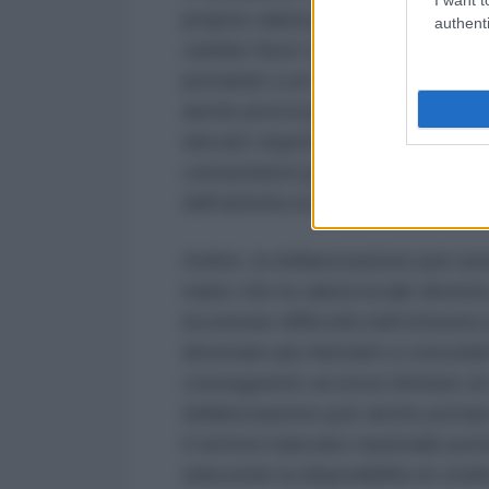
propria valuta per aumentare la co
authenti
cambio fisso con il dollaro può r
portando a un calo dei proventi de
anche provocare pressioni deflazi
elevato rispetto ai livelli dei pre
consumatori poiché i prezzi e i s
dell’attività economica e degli in
Inoltre, la dollarizzazione può ave
mano che la valuta locale diventa 
incontrare difficoltà nell’ottener
diventare più riluttanti a concede
conseguente accesso limitato al cr
dollarizzazione può anche portare
il settore bancario nazionale pot
riducendo la disponibilità di credit