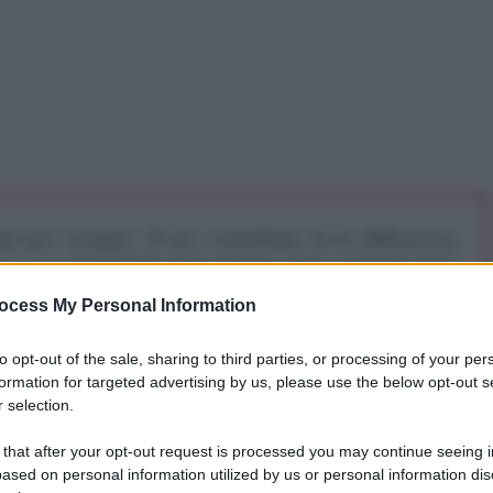
iti per sempre. Il tuo contributo fa la differenza:
mazione. L'ANTIDIPLOMATICO SEI ANCHE TU!
ocess My Personal Information
a 5€
Dona 15€
Scegli importo
to opt-out of the sale, sharing to third parties, or processing of your per
formation for targeted advertising by us, please use the below opt-out s
 selection.
(LLA), il fanatico ultraliberista Javier Milei, ha
 that after your opt-out request is processed you may continue seeing i
esidenziale prima del ballottaggio presidenziale in
ased on personal information utilized by us or personal information dis