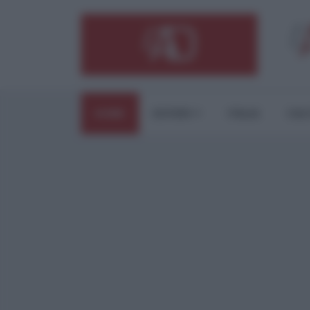
HOME
ESTERI
ITALIA
CUL