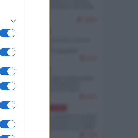
Quali sarebbero le “vittorie
ucraine” decantate dai media
italici?
10853
EUROPA
Invasione di Ceuta: cosa sta
accadendo
nell'enclave spagnola?
9226
EUROPA
Quando il figlio di Netanyahu
incitava "l'occupazione
musulmana" di Ceuta e
Melilla
8501
AMERICA LATINA
Dalla Convertibilità al "grillete
fiscal": l'Argentina si consegna
ai mercati (ancora una volta)
7830