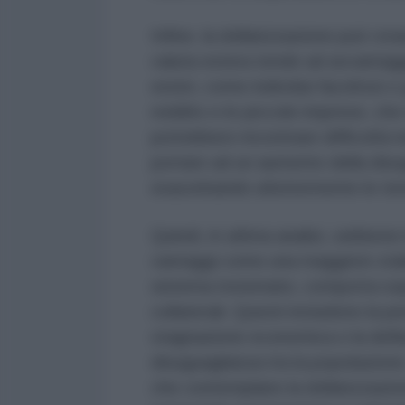
Infine, la dollarizzazione può cre
valuta estera tende ad avvantagg
esteri, come individui facoltosi o 
reddito e le piccole imprese, ch
potrebbero incontrare difficoltà n
portare ad un aumento della disugu
esacerbando ulteriormente le ten
Quindi, in ultima analisi, sebbene
vantaggi come una maggiore stabil
sistema monetario, comporta sopr
collaterali. Questi includono la pe
stagnazione economica o la deflazi
disuguaglianza tra la popolazione. 
che contemplano la dollarizzazi