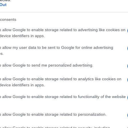
Out
a dollarizzazione
consents
o portare dei benefici per l’Argentina? La
o allow Google to enable storage related to advertising like cookies on
evice identifiers in apps.
ne di una valuta estera come unica moneta a corso
i problemi, danni ed effetti collaterali per
o allow my user data to be sent to Google for online advertising
ipali è la perdita di controllo sulla politica
s.
izza, perde il potere di manipolare i propri tassi di
to allow Google to send me personalized advertising.
rta di moneta, poiché queste decisioni sono ora
estera. Questa perdita di autonomia può limitare la
o allow Google to enable storage related to analytics like cookies on
evice identifiers in apps.
e alle condizioni economiche interne,
uilibri economici e aumentando la vulnerabilità agli
o allow Google to enable storage related to functionality of the website
o allow Google to enable storage related to personalization.
larizzazione è il potenziale di stagnazione economica
se si dollarizza, perde la capacità di svalutare la
o allow Google to enable storage related to security, including