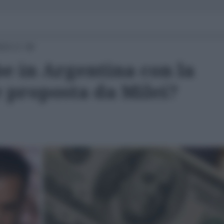
023 17:38
e in Argentina con la
e proposta da Milei?