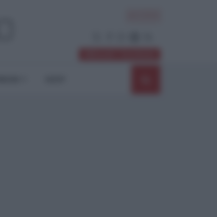
ACCEDI
Abbonati / Sostienici
NIONI
SHOP