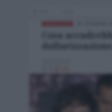
Home
L'Analisi
18 Novembre 2
AMERICA LATINA
Cosa accadrebb
dollarizzazion
Fabrizio Verde
2946