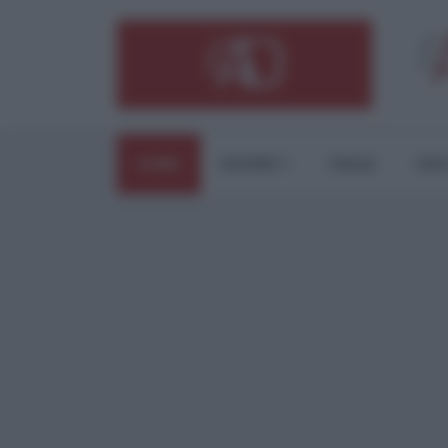
HOME
ESTERI
ITALIA
CUL