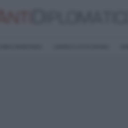
TURA E RESISTENZA
LAVORO E LOTTE SOCIALI
OPI