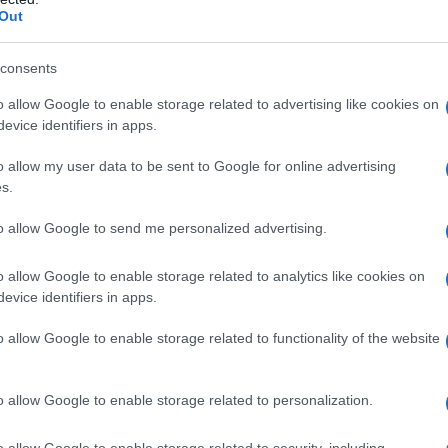
Out
dal
Tempo
, ha scoperto Andrea Capecci, è opera di
inistero degli Esteri di Israele: “Titolo della Bbc:
consents
 Questo non è giornalismo. Questa è propaganda di
o allow Google to enable storage related to advertising like cookies on
 pura hasbara israeliana, perché Tel Aviv non vuole
evice identifiers in apps.
erminio di Gaza i palestinesi sopravvissuti alle
ha replicato a Marmorstein su X: “Stai mentendo.
o allow my user data to be sent to Google for online advertising
s.
 i test sono risultati negativi. I medici hanno
ento organico, carenza di proteine. Salvo qui il tuo
to allow Google to send me personalized advertising.
rai all’Aia”. Il post infame di Marmorstein è stato
ta israeliana in Italia, dal
Giornale
, da
Vanity Fair
,
o allow Google to enable storage related to analytics like cookies on
evice identifiers in apps.
tta Fiorito di Radio24. “È come dire che Anna Frank
un campo di sterminio, ma di tifo”, ha commentato
o allow Google to enable storage related to functionality of the website
o allow Google to enable storage related to personalization.
osse morta di leucemia le colpe di Israele non
ha prima occupato, poi bombardato e distrutto l’unico
o allow Google to enable storage related to security, including