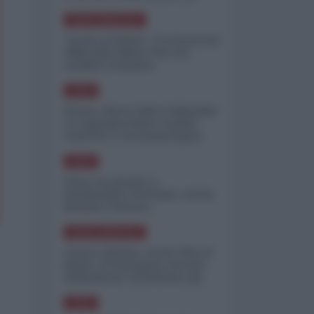
minimizzare le perdite
NORD-AMERICA
"Scorte al limite": il retroscena
CNN sulla difesa USA nel
conflitto iraniano
ASIA
Yemen, blocco Bab el-Mandab:
Le superpetroliere saudite
costrette a circumnavigare
l'Africa
ASIA
l'Iran era pronto a
bombardare l'Ucraina, cos'ha
fermato l'attacco
NORD-AMERICA
Guerra all'Iran, scorte USA al
limite: il Pentagono investe
miliardi per ricostituire gli
arsenali
ASIA