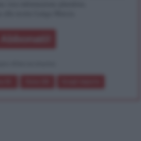
a vera informazione pluralista.
a alla nostra Lunga Marcia.
Abbonati!
pure effettua una donazione
a 5€
Dona 15€
Scegli importo