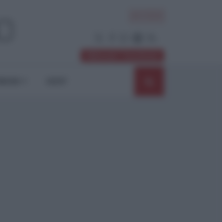
ACCEDI
Abbonati / Sostienici
NIONI
SHOP