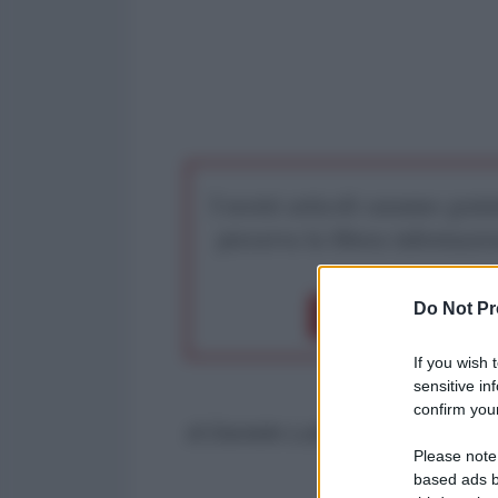
I nostri articoli saranno gratu
preserva la libera infor
Do Not Pr
Dona 1€
Don
If you wish 
sensitive in
confirm your
di Daniele Luttazzi - Nonc'èdich
Please note
based ads b