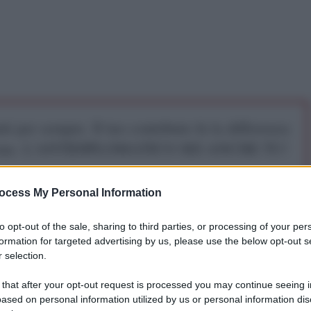
iti per sempre. Il tuo contributo fa la differenza:
mazione. L'ANTIDIPLOMATICO SEI ANCHE TU!
ocess My Personal Information
a 5€
Dona 15€
Scegli importo
to opt-out of the sale, sharing to third parties, or processing of your per
formation for targeted advertising by us, please use the below opt-out s
 selection.
e (Fatto Quotidiano, 21 agosto)
 that after your opt-out request is processed you may continue seeing i
ased on personal information utilized by us or personal information dis