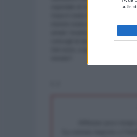
ospedale di Gaza per la terapia d
authenti
Gaza è stato distrutto da Israele
mentre erano in fila per il cibo. E
umani: Israele prende deliberatam
convogli di aiuti umanitari per far
Del resto, a quante cose sbaglia
mondo?
(...)
Abbiamo poco tempo pe
La censura imposta a l'Ant