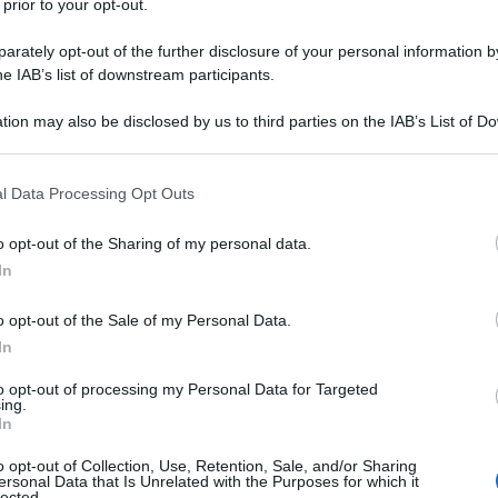
 prior to your opt-out.
rta per una grave forma di leucemia” ha scritto
rately opt-out of the further disclosure of your personal information by
he IAB’s list of downstream participants.
he il ministero della Difesa israeliano ha pubblicato
tion may also be disclosed by us to third parties on the IAB’s List of 
 that may further disclose it to other third parties.
dale Nasser di Khan Younis, risalente al 9 agosto, in
 sesso femminile di 20 anni con pancitopenia,
 that this website/app uses one or more Google services and may gath
l Data Processing Opt Outs
including but not limited to your visit or usage behaviour. You may click 
ato ed edema generalizzato ha sviluppato
 to Google and its third-party tags to use your data for below specifi
 a visita ambulatoriale”. Nel sangue della paziente
o opt-out of the Sharing of my personal data.
ogle consent section.
In
 una leucemia promielocitica acuta”. Senonché, come
ici eseguiti all’ospedale di Pisa hanno escluso si
o opt-out of the Sale of my Personal Data.
 ragazza aveva una grave carenza proteica “legata a
In
 patologia non precisata” ha spiegato la
to opt-out of processing my Personal Data for Targeted
rettrice dell’Unità operativa di ematologia dell’Aou
ing.
In
a in uno stato di deperimento. Da medico, non
esprimermi con certezza”.
o opt-out of Collection, Use, Retention, Sale, and/or Sharing
ersonal Data that Is Unrelated with the Purposes for which it
lected.