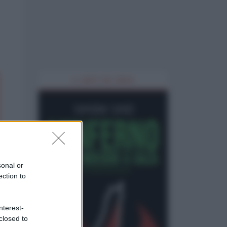
IL LIBRO DEL MESE
sonal or
ection to
nterest-
closed to