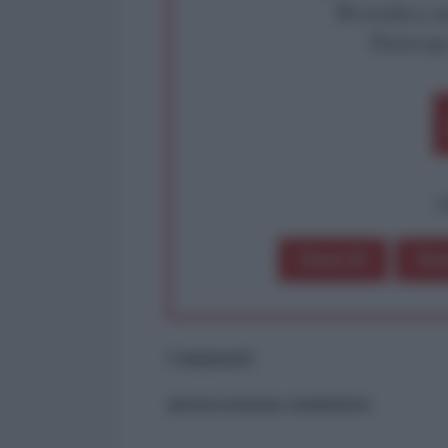
Rivendica un
Partecip
op
Dona 1€
Don
Commenti
ancora nessun commento