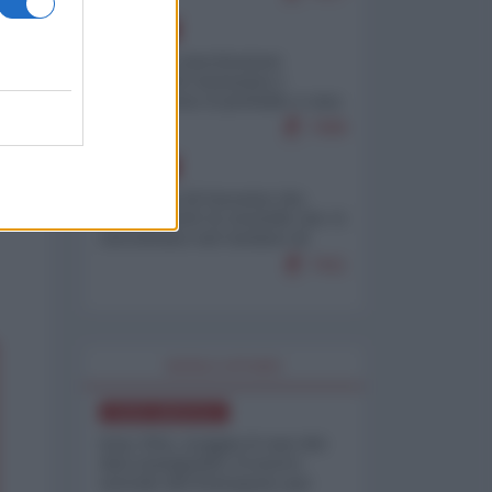
EUROPA
Mosca: le esercitazioni
nucleari di Germania e
Francia sono il preludio a una
guerra contro la Russia
7499
EUROPA
La mappa di Eurostat che
smonta tutte le storielle che vi
raccontano sul turismo di
massa
7411
WORLD AFFAIRS
NORD-AMERICA
Iran-USA, scoppia il caso dei
dati manipolati: il nuovo
metodo del Pentagono per