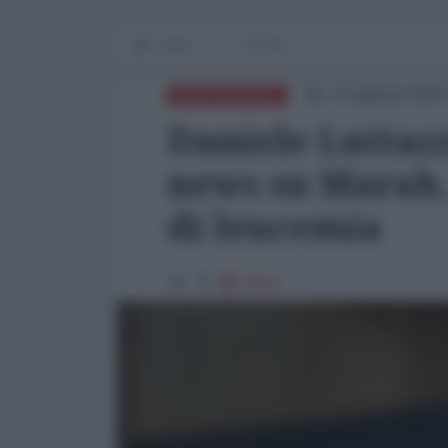
Home
OP-ED
22 Agosto 2025
MEDITERRANEO
Daniele Luttaz
news su Marah,
di leucemia
8252