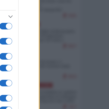
Invasione di Ceuta: cosa sta
accadendo
nell'enclave spagnola?
9281
EUROPA
Quando il figlio di Netanyahu
incitava "l'occupazione
musulmana" di Ceuta e
Melilla
8627
ITALIA
Il turismo di massa e i
"risvegli" del Corriere della
sera
8015
AMERICA LATINA
Dalla Convertibilità al "grillete
fiscal": l'Argentina si consegna
ai mercati (ancora una volta)
7917