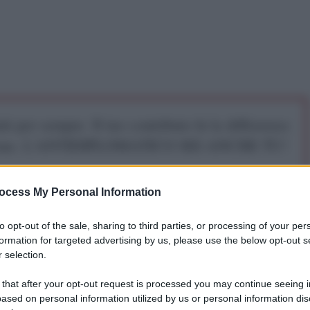
iti per sempre. Il tuo contributo fa la differenza:
mazione. L'ANTIDIPLOMATICO SEI ANCHE TU!
ocess My Personal Information
a 5€
Dona 15€
Scegli importo
to opt-out of the sale, sharing to third parties, or processing of your per
formation for targeted advertising by us, please use the below opt-out s
 selection.
e nuovi fondi al (non) salvataggio greco così com'è
 that after your opt-out request is processed you may continue seeing i
ased on personal information utilized by us or personal information dis