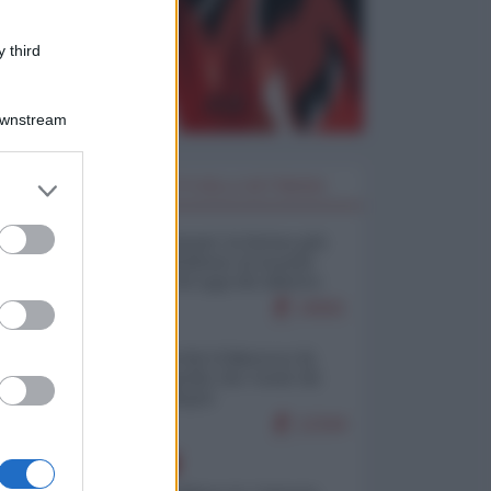
 third
Downstream
er and store
I PIÙ LETTI DELLA SETTIMANA
to grant or
ed purposes
Restare umani: la forma più
alta di ribellione al mondo
distopico di oggi (di Alberto
Bradanini)
19581
Ceuta: perché il Marocco fa
con noi quello che vuole (di
Alberto Negri)
12344
EUROPA