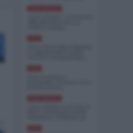
minimizzare le perdite
NORD-AMERICA
"Scorte al limite": il retroscena
CNN sulla difesa USA nel
conflitto iraniano
ASIA
Yemen, blocco Bab el-Mandab:
Le superpetroliere saudite
costrette a circumnavigare
l'Africa
ASIA
l'Iran era pronto a
bombardare l'Ucraina, cos'ha
fermato l'attacco
NORD-AMERICA
Guerra all'Iran, scorte USA al
limite: il Pentagono investe
miliardi per ricostituire gli
arsenali
ASIA