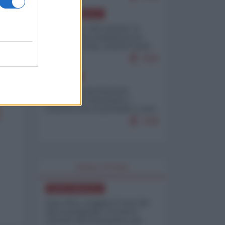
NORD-AMERICA
Il "mistero" dei numeri: il
governo Usa minimizza le
vittime in Iran, mentre fonti
interne...
7659
EUROPA
Mosca: le esercitazioni
nucleari di Germania e
Francia sono il preludio a una
guerra contro la Russia
7298
WORLD AFFAIRS
NORD-AMERICA
Iran-USA, scoppia il caso dei
dati manipolati: il nuovo
metodo del Pentagono per