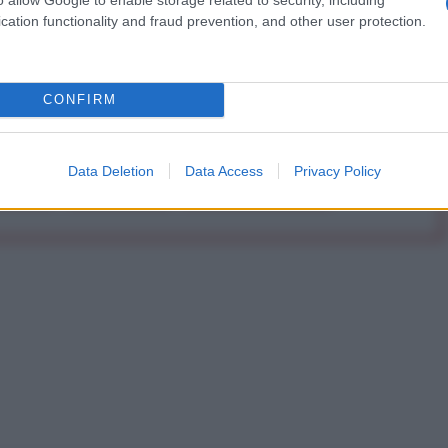
cation functionality and fraud prevention, and other user protection.
Abbonati!
CONFIRM
pure effettua una donazione
Data Deletion
Data Access
Privacy Policy
a 5€
Dona 15€
Scegli importo