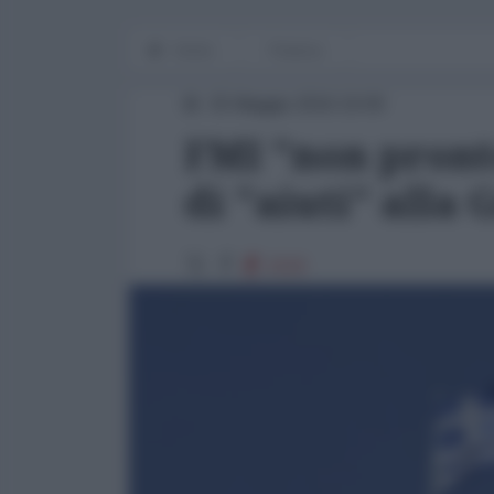
Home
Finanza
25 Maggio 2016 19:00
FMI "non pronto
di "aiuti" alla 
2119