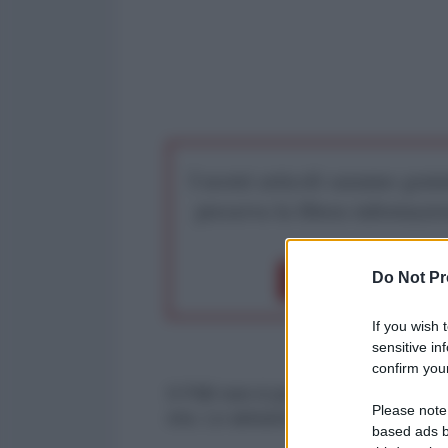
I nostri articoli saranno gratu
preserva la libera infor
Do Not Pr
Dona 1€
Don
If you wish 
sensitive in
confirm your
Il FMI non è pronto ad aggiunger
Please note
ora. Lo annuncia Afp su twitter.
based ads b