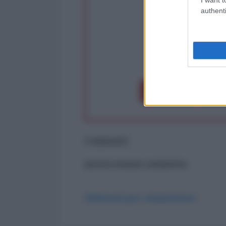
authenti
op
Dona 1€
Don
Commenti
ancora nessun commento
Abbonati per commentare