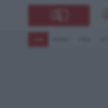
HOME
ESTERI
ITALIA
CUL