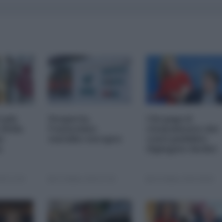
i più
Nexperia,
Chi paga il
 della
l'ennesimo
risanamento dei
s-
suicidio europeo
conti pubblici
a
(Spiegato facile)
25 11:00
23 Ottobre 2025 07:00
20 Ottobre 2025 09:00