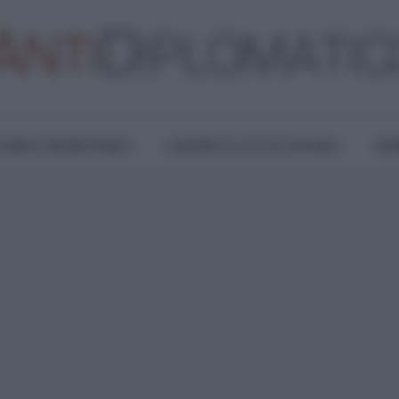
TURA E RESISTENZA
LAVORO E LOTTE SOCIALI
OPI