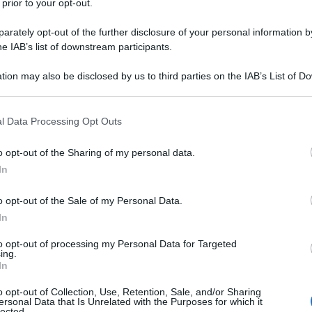
 prior to your opt-out.
rately opt-out of the further disclosure of your personal information by
he IAB’s list of downstream participants.
says not ready to add funds to Greece
nds now
tion may also be disclosed by us to third parties on the IAB’s List of 
 that may further disclose it to other third parties.
agency (@AFP)
25 maggio 2016
 that this website/app uses one or more Google services and may gath
l Data Processing Opt Outs
including but not limited to your visit or usage behaviour. You may click 
 to Google and its third-party tags to use your data for below specifi
o opt-out of the Sharing of my personal data.
ogle consent section.
o un funzionario del FMI in uuna conference call
In
à la situazione greca prossimamente ma il rischio
sure di alleggerimento del debito non siano
o opt-out of the Sale of my Personal Data.
In
to opt-out of processing my Personal Data for Targeted
olandese leader dell'Eurogruppo, ha affermato di aver
ing.
ermania e il FMI.
In
o opt-out of Collection, Use, Retention, Sale, and/or Sharing
he la Grecia ha perso cinque anni di tempo (oltre
ersonal Data that Is Unrelated with the Purposes for which it
lected.