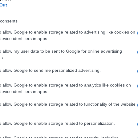
vita della popolazione), perché il piano della Troika è
Out
ita di tempo. Atene non ripagherà mai i suoi debiti
ll'interno della zona euro. Ma ora questi 10 miliardi
consents
recia (che finiranno per ripagare solo gli interessi
a prendere ulteriore tempo.
o allow Google to enable storage related to advertising like cookies on
evice identifiers in apps.
rvare la zona euro dall'effetto domino dei paesi e la
o allow my user data to be sent to Google for online advertising
ello di utilizzare la Grecia per la discarica di migliaia
s.
dell'occidente.
to allow Google to send me personalized advertising.
ATTENZIONE!
o allow Google to enable storage related to analytics like cookies on
evice identifiers in apps.
r reagire alla dittatura degli algoritmi.
o allow Google to enable storage related to functionality of the website
iDiplomatico lede un tuo diritto fondamentale.
a vera informazione pluralista.
o allow Google to enable storage related to personalization.
a alla nostra Lunga Marcia.
o allow Google to enable storage related to security, including