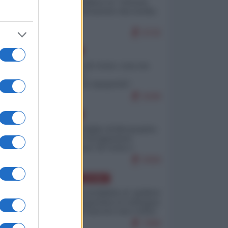
Quali sarebbero le “vittorie
ucraine” decantate dai media
italici?
9720
EUROPA
Invasione di Ceuta: cosa sta
accadendo
nell'enclave spagnola?
9189
EUROPA
Quando il figlio di Netanyahu
incitava "l'occupazione
musulmana" di Ceuta e
Melilla
8358
AMERICA LATINA
Dalla Convertibilità al "grillete
fiscal": l'Argentina si consegna
ai mercati (ancora una volta)
7696