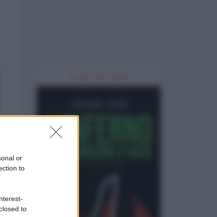
IL LIBRO DEL MESE
sonal or
ection to
nterest-
closed to