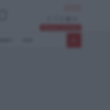
ACCEDI
Abbonati / Sostienici
NIONI
SHOP