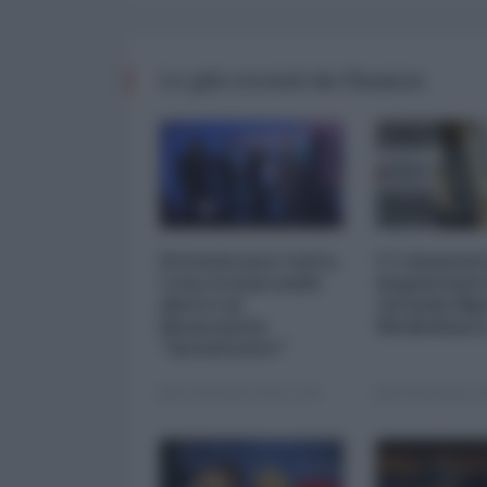
Le più recenti da Finanza
Privatizzare tutto.
I 5 element
Cosa si nasconde
inquietanti
dietro la
vicenda Mp
finanziaria
Mediobanc
"inesistente"
22 Dicembre 2025 12:00
29 Novembre 20