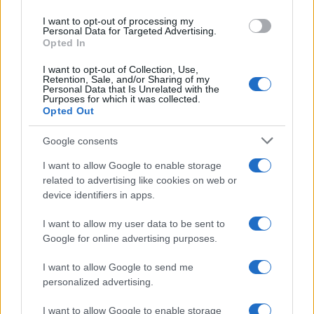
use your data for below specified purposes in below Google
#
I
MEDIA
ALLA
GUERRA
I want to opt-out of processing my
consent section.
Personal Data for Targeted Advertising.
Opted In
di Francesco Santoianni
I want to opt-out of Collection, Use,
Retention, Sale, and/or Sharing of my
Personal Data that Is Unrelated with the
Purposes for which it was collected.
Opted Out
Google consents
Milioni di chiamate spam? Colpa dello
Stato che non c’è più
I want to allow Google to enable storage
related to advertising like cookies on web or
28 Luglio 2026 16:00
device identifiers in apps.
I want to allow my user data to be sent to
Google for online advertising purposes.
#
NATIVI
I want to allow Google to send me
personalized advertising.
di Raffaella Milandri
I want to allow Google to enable storage