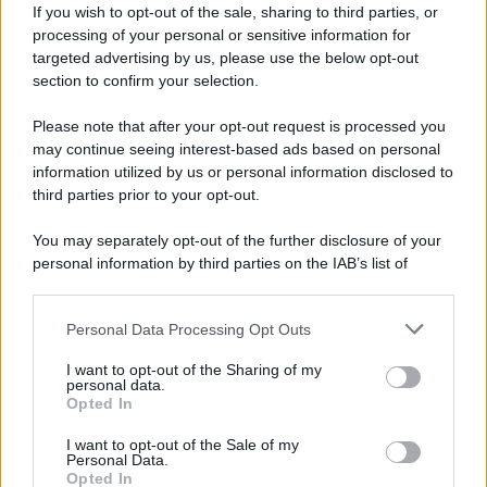
If you wish to opt-out of the sale, sharing to third parties, or
intelligente
processing of your personal or sensitive information for
30 Luglio 2026 09:00
targeted advertising by us, please use the below opt-out
section to confirm your selection.
Please note that after your opt-out request is processed you
#
LA
BELT
AND
ROAD
INITIATIVE
may continue seeing interest-based ads based on personal
information utilized by us or personal information disclosed to
third parties prior to your opt-out.
You may separately opt-out of the further disclosure of your
personal information by third parties on the IAB’s list of
downstream participants.
Personal Data Processing Opt Outs
This information may also be disclosed by us to third parties
on the IAB’s List of Downstream Participants that may further
Yunnan: Dove il tè incontra il caffè e la
I want to opt-out of the Sharing of my
disclose it to other third parties.
macadamia profuma di futuro
personal data.
Opted In
27 Ottobre 2025 10:00
Please note that this website/app uses one or more Google
services and may gather and store information including but
I want to opt-out of the Sale of my
Personal Data.
not limited to your visit or usage behaviour. You may click to
Opted In
grant or deny consent to Google and its third-party tags to