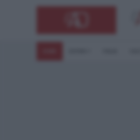
HOME
ESTERI
ITALIA
CUL