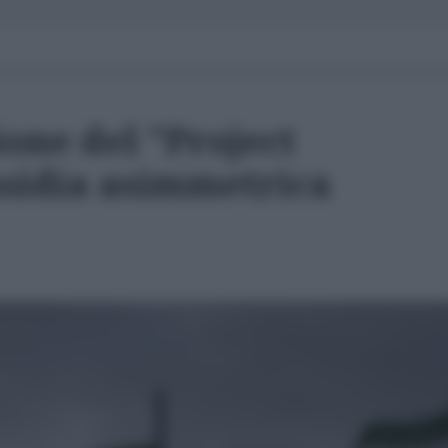
ione del "Project
nsidia asimmetrica