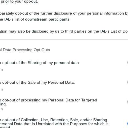
 prior to your opt-out.
rately opt-out of the further disclosure of your personal information by
he IAB’s list of downstream participants.
tion may also be disclosed by us to third parties on the IAB’s List of 
porta che nelle scorse ore la marina dell’IRGC ha
 that may further disclose it to other third parties.
n vascello militare americano come avvertimento. La
 that this website/app uses one or more Google services and may gath
 l’annuncio di Trump dell’inizio dell’operazione
l Data Processing Opt Outs
including but not limited to your visit or usage behaviour. You may click 
ggere il passaggio di navi alleate nel contestato
 to Google and its third-party tags to use your data for below specifi
o opt-out of the Sharing of my personal data.
e americane dichiarano che più di 100 velivoli e
ogle consent section.
In
l’operazione ma, nonostante l’impressionante
lto improbabile, come dimostrato dal recente
o opt-out of the Sale of my Personal Data.
n drastico aumento della sicurezza nello stretto.
In
to opt-out of processing my Personal Data for Targeted
stretto di Hormuz non è mai stato veramente basato
ing.
In
la certezza di attacco in caso di breccia del blocco,
i incolumità imposta alle navi grazie alla sola
o opt-out of Collection, Use, Retention, Sale, and/or Sharing
ersonal Data that Is Unrelated with the Purposes for which it
 delle navi sono riuscite a sfuggire alla rappresaglia
lected.