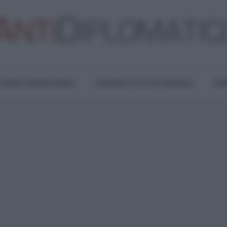
TURA E RESISTENZA
LAVORO E LOTTE SOCIALI
OPI