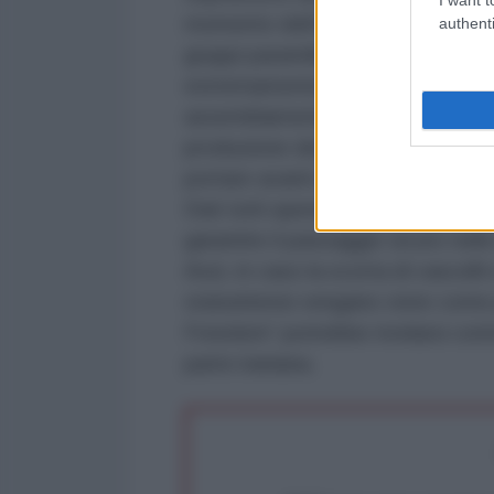
momento dell’utilizzo. Più volte n
authenti
gruppi paramilitari affiliati hanno
estremamente difficili da individua
assemblamento, in particolare, di a
produzione decentralizzata degli s
portare avanti attacchi a sorpresa
Dati tutti questi fattori è improb
garantire il passaggio sicuro nello
Anzi, in caso la scorta di vascelli
statunitensi vengano viste come 
Freedom” potrebbe rivelarsi cont
parte iraniana.