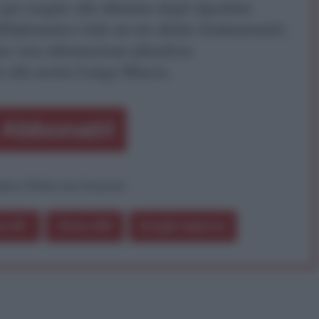
r reagire alla dittatura degli algoritmi.
iDiplomatico lede un tuo diritto fondamentale.
a vera informazione pluralista.
a alla nostra Lunga Marcia.
Abbonati!
pure effettua una donazione
a 5€
Dona 15€
Scegli importo