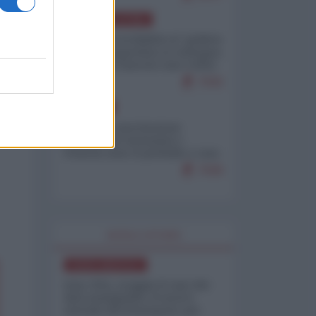
AMERICA LATINA
Dalla Convertibilità al "grillete
fiscal": l'Argentina si consegna
ai mercati (ancora una volta)
7930
EUROPA
Mosca: le esercitazioni
nucleari di Germania e
Francia sono il preludio a una
guerra contro la Russia
7508
WORLD AFFAIRS
NORD-AMERICA
Iran-USA, scoppia il caso dei
dati manipolati: il nuovo
metodo del Pentagono per