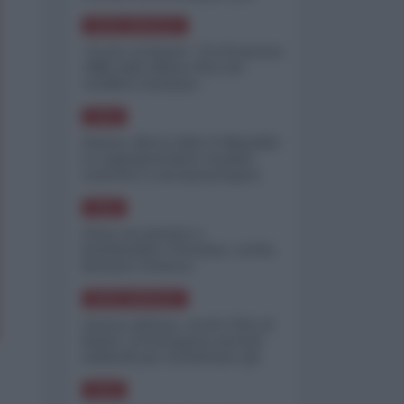
minimizzare le perdite
NORD-AMERICA
"Scorte al limite": il retroscena
CNN sulla difesa USA nel
conflitto iraniano
ASIA
Yemen, blocco Bab el-Mandab:
Le superpetroliere saudite
costrette a circumnavigare
l'Africa
ASIA
l'Iran era pronto a
bombardare l'Ucraina, cos'ha
fermato l'attacco
NORD-AMERICA
Guerra all'Iran, scorte USA al
limite: il Pentagono investe
miliardi per ricostituire gli
arsenali
ASIA