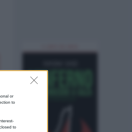
IL LIBRO DEL MESE
sonal or
ection to
nterest-
closed to