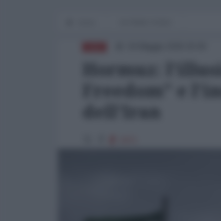
Home
IN PRIMO PIANO
04 Maggio 2026 20:00
ASIA
Hormuz: l'illus
Freedom" e l'i
dell'Iran
3471