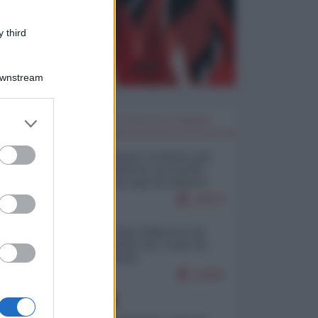
 third
Downstream
er and store
I PIÙ LETTI DELLA SETTIMANA
to grant or
ed purposes
Restare umani: la forma più
alta di ribellione al mondo
distopico di oggi (di Alberto
Bradanini)
22074
Ceuta: perché il Marocco fa
con noi quello che vuole (di
Alberto Negri)
12669
EUROPA