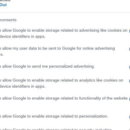
Out
gio non sicuro bastano le volte in cui non ci sono
capacità offensive iraniane in quest’ambito sono quasi
consents
pletamente, bisogna guardare le armi che minacciano
o allow Google to enable storage related to advertising like cookies on
zzate dall’IRGC; droni e missili. Queste due tipologie
evice identifiers in apps.
di fabbrica” delle operazioni iraniane degli ultimi
to da equilibri di forza messi costantemente in dubbio
o allow my user data to be sent to Google for online advertising
s.
zionale offerto dall’uso diffuso di queste munizioni.
vamente piccolo come lo stretto di Hormuz la
to allow Google to send me personalized advertising.
ili, la cui intercettazione è probabile ma mai certa,
de per la maggior parte dei vascelli civili.
o allow Google to enable storage related to analytics like cookies on
evice identifiers in apps.
della totale neutralizzazione delle capacità offensive
o allow Google to enable storage related to functionality of the website
e di bombardamenti incessanti, la marina militare
 un concreto rischio a qualsiasi nave essa consideri
o allow Google to enable storage related to personalization.
le piattaforme di lancio dei missili da crociera e
amente facili da occultare e rivelare solo nel
o allow Google to enable storage related to security, including