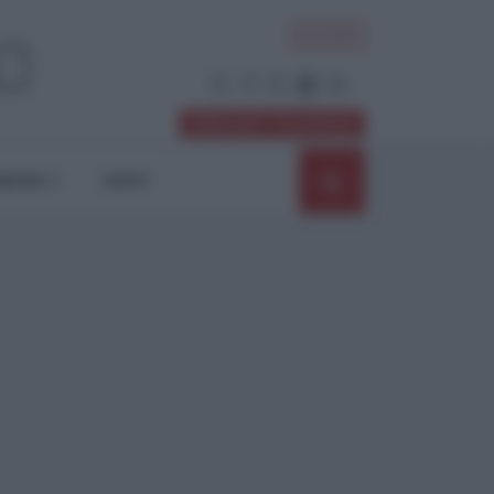
ACCEDI
Abbonati / Sostienici
NIONI
SHOP