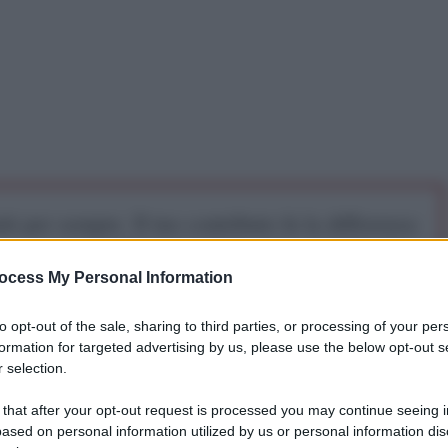
iti per sempre. Il tuo contributo fa la differenza:
mazione. L'ANTIDIPLOMATICO SEI ANCHE TU!
ocess My Personal Information
a 5€
Dona 15€
Scegli importo
to opt-out of the sale, sharing to third parties, or processing of your per
formation for targeted advertising by us, please use the below opt-out s
 selection.
 that after your opt-out request is processed you may continue seeing i
ased on personal information utilized by us or personal information dis