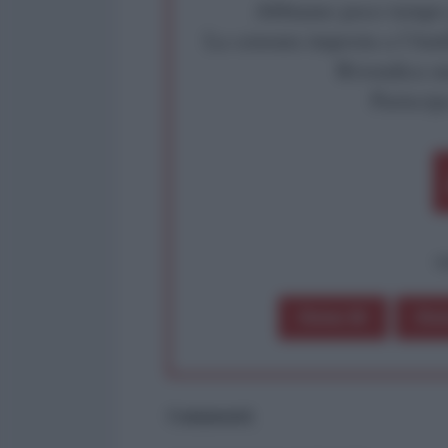
Abbiamo poco tempo pe
La censura imposta a l'Ant
Rivendica un
Partecip
op
Dona 1€
Don
Commenti