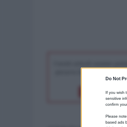
I nostri articoli saranno gratu
preserva la libera infor
Do Not Pr
Dona 1€
Don
If you wish 
sensitive in
confirm your
Please note
based ads b