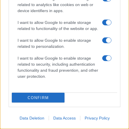
related to analytics like cookies on web or
device identifiers in apps.
I want to allow Google to enable storage
related to functionality of the website or app.
I want to allow Google to enable storage
related to personalization.
I want to allow Google to enable storage
related to security, including authentication
functionality and fraud prevention, and other
user protection.
CONFIRM
I PIÙ LETTI DELLA SETTIMANA
Data Deletion
Data Access
Privacy Policy
Restare umani: la forma più alta di ribellione al
mondo distopico di oggi (di Alberto Bradanini)