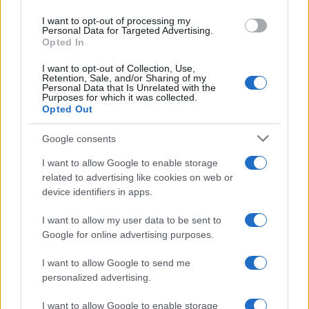
use your data for below specified purposes in below Google
I want to opt-out of processing my
consent section.
Personal Data for Targeted Advertising.
Opted In
I want to opt-out of Collection, Use,
Retention, Sale, and/or Sharing of my
IL LIBRO DEL MESE
Personal Data that Is Unrelated with the
Purposes for which it was collected.
Opted Out
Google consents
I want to allow Google to enable storage
related to advertising like cookies on web or
device identifiers in apps.
I want to allow my user data to be sent to
Google for online advertising purposes.
I want to allow Google to send me
personalized advertising.
I want to allow Google to enable storage