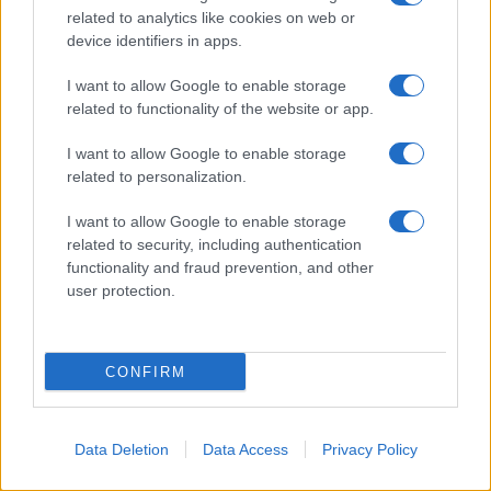
related to analytics like cookies on web or
device identifiers in apps.
I want to allow Google to enable storage
Milioni di chiamate spam? Colpa dello
related to functionality of the website or app.
Stato che non c’è più
28 Luglio 2026 16:00
I want to allow Google to enable storage
related to personalization.
I want to allow Google to enable storage
#
NATIVI
related to security, including authentication
functionality and fraud prevention, and other
user protection.
di Raffaella Milandri
CONFIRM
Trump consegna alle miniere le terre
Data Deletion
Data Access
Privacy Policy
sacre dei nativi. Ai turisti resta la
cartolina