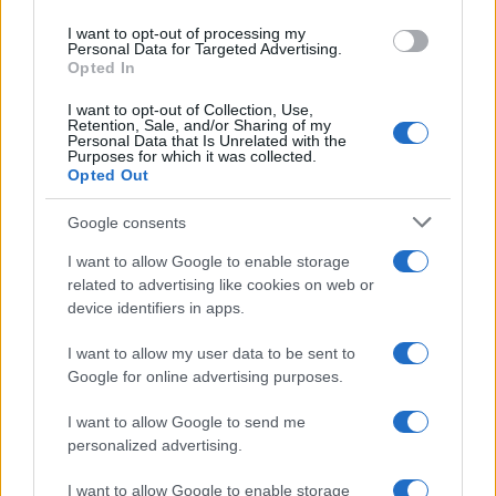
#
LA
BELT
AND
ROAD
INITIATIVE
use your data for below specified purposes in below Google
I want to opt-out of processing my
consent section.
Personal Data for Targeted Advertising.
Opted In
I want to opt-out of Collection, Use,
Retention, Sale, and/or Sharing of my
Personal Data that Is Unrelated with the
Purposes for which it was collected.
Opted Out
Yunnan: Dove il tè incontra il caffè e la
Google consents
macadamia profuma di futuro
I want to allow Google to enable storage
27 Ottobre 2025 10:00
related to advertising like cookies on web or
device identifiers in apps.
I want to allow my user data to be sent to
#
I
MEDIA
ALLA
GUERRA
Google for online advertising purposes.
I want to allow Google to send me
di Francesco Santoianni
personalized advertising.
I want to allow Google to enable storage