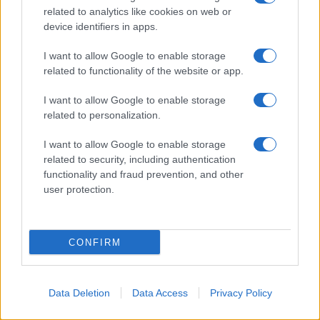
related to analytics like cookies on web or
device identifiers in apps.
La Trilogia del Rimosso di Michelangelo
I want to allow Google to enable storage
Severgnini, prodotta da l'AntiDiplomatico,
related to functionality of the website or app.
interamente in chiaro
I want to allow Google to enable storage
24 Luglio 2026 15:49
related to personalization.
I want to allow Google to enable storage
related to security, including authentication
#
GENERAZIONE
ANTIDIPLOMATICA
functionality and fraud prevention, and other
user protection.
CONFIRM
Data Deletion
Data Access
Privacy Policy
Berlino salva la privacy delle chat online –