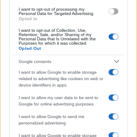
#
ECONOMIA
E
DINTORNI
use your data for below specified purposes in below Google
I want to opt-out of processing my
consent section.
Personal Data for Targeted Advertising.
Opted In
di Giuseppe Masala
I want to opt-out of Collection, Use,
Retention, Sale, and/or Sharing of my
Personal Data that Is Unrelated with the
Purposes for which it was collected.
Opted Out
Google consents
Gli Stati Uniti stanno perdendo “la Guerra
Mondiale a pezzi”?
I want to allow Google to enable storage
related to advertising like cookies on web or
25 Giugno 2026 10:00
device identifiers in apps.
I want to allow my user data to be sent to
Google for online advertising purposes.
#
EXODUS
I want to allow Google to send me
personalized advertising.
di Michelangelo Severgnini
I want to allow Google to enable storage