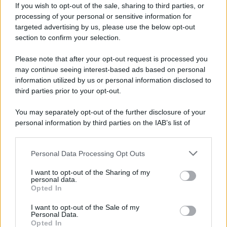
If you wish to opt-out of the sale, sharing to third parties, or
Volpi sulla bolla tecnologica
processing of your personal or sensitive information for
27 Giugno 2026 16:24
targeted advertising by us, please use the below opt-out
section to confirm your selection.
Please note that after your opt-out request is processed you
#
MONDISUD
may continue seeing interest-based ads based on personal
information utilized by us or personal information disclosed to
third parties prior to your opt-out.
di Fabrizio Verde
You may separately opt-out of the further disclosure of your
personal information by third parties on the IAB’s list of
downstream participants.
Personal Data Processing Opt Outs
This information may also be disclosed by us to third parties
Dalla Convertibilità al "grillete fiscal":
l'Argentina si consegna ai mercati (ancora
on the IAB’s List of Downstream Participants that may further
I want to opt-out of the Sharing of my
una volta)
disclose it to other third parties.
personal data.
Opted In
01 Agosto 2026 19:07
Please note that this website/app uses one or more Google
services and may gather and store information including but
I want to opt-out of the Sale of my
Personal Data.
not limited to your visit or usage behaviour. You may click to
Opted In
grant or deny consent to Google and its third-party tags to