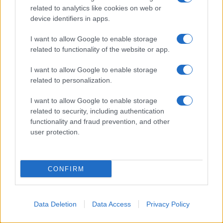
related to analytics like cookies on web or
EUROPA
device identifiers in apps.
La mappa di Eurostat che smonta tutte le storielle
che vi raccontano sul turismo di massa
I want to allow Google to enable storage
8779
related to functionality of the website or app.
EUROPA
I want to allow Google to enable storage
Quando il figlio di Netanyahu incitava
related to personalization.
"l'occupazione musulmana" di Ceuta e Melilla
I want to allow Google to enable storage
8664
related to security, including authentication
functionality and fraud prevention, and other
ITALIA
user protection.
Il turismo di massa e i "risvegli" del Corriere della
sera
8618
CONFIRM
AMERICA LATINA
Dalla Convertibilità al "grillete fiscal": l'Argentina si
consegna ai mercati (ancora una volta)
Data Deletion
Data Access
Privacy Policy
7930