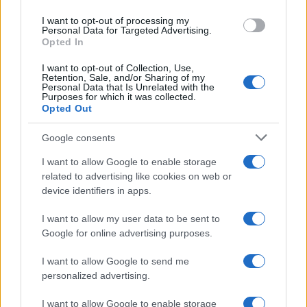
use your data for below specified purposes in below Google
I want to opt-out of processing my
consent section.
Personal Data for Targeted Advertising.
Opted In
I want to opt-out of Collection, Use,
Retention, Sale, and/or Sharing of my
Personal Data that Is Unrelated with the
Purposes for which it was collected.
I PIÙ LETTI DELLA SETTIMANA
Opted Out
Restare umani: la forma più alta di ribellione al
Google consents
mondo distopico di oggi (di Alberto Bradanini)
I want to allow Google to enable storage
22094
related to advertising like cookies on web or
device identifiers in apps.
Ceuta: perché il Marocco fa con noi quello che vuole
(di Alberto Negri)
I want to allow my user data to be sent to
12671
Google for online advertising purposes.
EUROPA
I want to allow Google to send me
Invasione di Ceuta: cosa sta accadendo
personalized advertising.
nell'enclave spagnola?
9295
I want to allow Google to enable storage