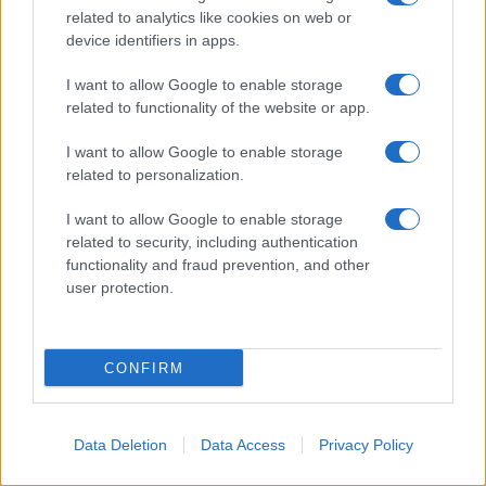
related to analytics like cookies on web or
device identifiers in apps.
I want to allow Google to enable storage
related to functionality of the website or app.
ANPI-UCEI, la resa dei vertici: Perché il
I want to allow Google to enable storage
comunicato congiunto è uno schiaffo alla
related to personalization.
vera Resistenza
I want to allow Google to enable storage
related to security, including authentication
functionality and fraud prevention, and other
04 Agosto 2026 09:00
user protection.
CONFIRM
Data Deletion
Data Access
Privacy Policy