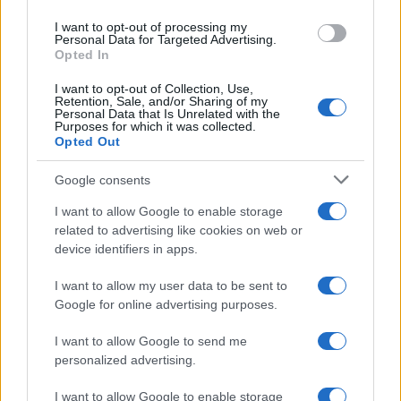
use your data for below specified purposes in below Google
di Michelangelo Severgnini
I want to opt-out of processing my
consent section.
Personal Data for Targeted Advertising.
Opted In
I want to opt-out of Collection, Use,
Retention, Sale, and/or Sharing of my
Personal Data that Is Unrelated with the
La Trilogia del Rimosso di Michelangelo
Purposes for which it was collected.
Severgnini, prodotta da l'AntiDiplomatico,
Opted Out
interamente in chiaro
Google consents
24 Luglio 2026 15:49
I want to allow Google to enable storage
related to advertising like cookies on web or
device identifiers in apps.
#
GENERAZIONE
ANTIDIPLOMATICA
I want to allow my user data to be sent to
Google for online advertising purposes.
I want to allow Google to send me
personalized advertising.
I want to allow Google to enable storage