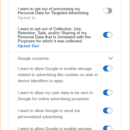
30 Luglio 2026 09:00
use your data for below specified purposes in below Google
I want to opt-out of processing my
consent section.
Personal Data for Targeted Advertising.
Opted In
#
LA
BELT
AND
ROAD
INITIATIVE
I want to opt-out of Collection, Use,
Retention, Sale, and/or Sharing of my
Personal Data that Is Unrelated with the
Purposes for which it was collected.
Opted Out
Google consents
I want to allow Google to enable storage
related to advertising like cookies on web or
device identifiers in apps.
Yunnan: Dove il tè incontra il caffè e la
macadamia profuma di futuro
I want to allow my user data to be sent to
27 Ottobre 2025 10:00
Google for online advertising purposes.
I want to allow Google to send me
personalized advertising.
#
I
MEDIA
ALLA
GUERRA
I want to allow Google to enable storage