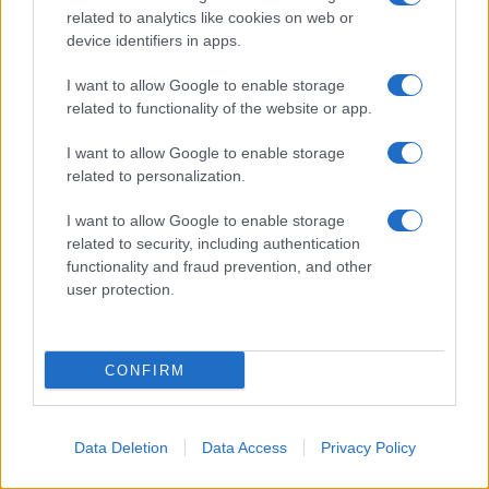
related to analytics like cookies on web or
device identifiers in apps.
di Francesco Santoianni
I want to allow Google to enable storage
related to functionality of the website or app.
I want to allow Google to enable storage
related to personalization.
Milioni di chiamate spam? Colpa dello
Stato che non c’è più
I want to allow Google to enable storage
28 Luglio 2026 16:00
related to security, including authentication
functionality and fraud prevention, and other
user protection.
#
NATIVI
CONFIRM
di Raffaella Milandri
Data Deletion
Data Access
Privacy Policy