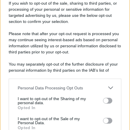
If you wish to opt-out of the sale, sharing to third parties, or
processing of your personal or sensitive information for
targeted advertising by us, please use the below opt-out
section to confirm your selection.
Please note that after your opt-out request is processed you
A Ceuta non e' "guerra ibrida"?
may continue seeing interest-based ads based on personal
information utilized by us or personal information disclosed to
third parties prior to your opt-out.
You may separately opt-out of the further disclosure of your
personal information by third parties on the IAB’s list of
31 Luglio 2026 19:00
downstream participants.
Personal Data Processing Opt Outs
This information may also be disclosed by us to third parties
on the IAB’s List of Downstream Participants that may further
I want to opt-out of the Sharing of my
disclose it to other third parties.
personal data.
Opted In
Please note that this website/app uses one or more Google
services and may gather and store information including but
I want to opt-out of the Sale of my
Personal Data.
not limited to your visit or usage behaviour. You may click to
Opted In
grant or deny consent to Google and its third-party tags to