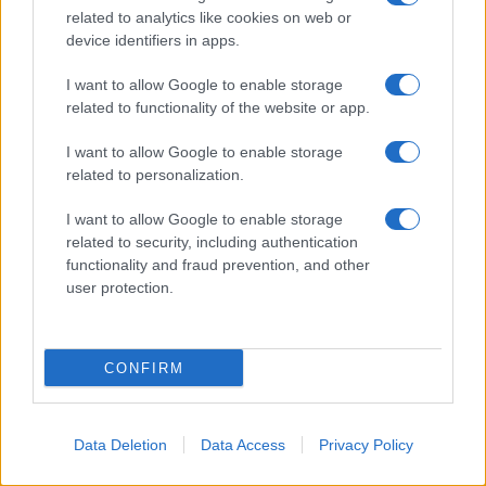
related to analytics like cookies on web or
device identifiers in apps.
Aria di bufera sui rifugiati ucraini nell'UE:
I want to allow Google to enable storage
cosa c'è davvero dietro la stretta di
related to functionality of the website or app.
Bruxelles
I want to allow Google to enable storage
related to personalization.
31 Luglio 2026 12:30
I want to allow Google to enable storage
related to security, including authentication
functionality and fraud prevention, and other
user protection.
CONFIRM
Data Deletion
Data Access
Privacy Policy