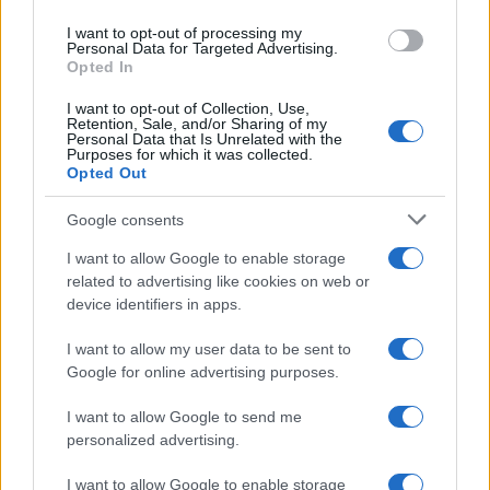
use your data for below specified purposes in below Google
I want to opt-out of processing my
consent section.
Personal Data for Targeted Advertising.
#
STORIA
IN
DIRETTA
Opted In
I want to opt-out of Collection, Use,
di Loretta Napoleoni
Retention, Sale, and/or Sharing of my
Personal Data that Is Unrelated with the
Purposes for which it was collected.
Opted Out
Google consents
I want to allow Google to enable storage
"Black Rock non perde mai" – l'allarme di
related to advertising like cookies on web or
Volpi sulla bolla tecnologica
device identifiers in apps.
27 Giugno 2026 16:24
I want to allow my user data to be sent to
Google for online advertising purposes.
#
MONDISUD
I want to allow Google to send me
personalized advertising.
I want to allow Google to enable storage
di Fabrizio Verde