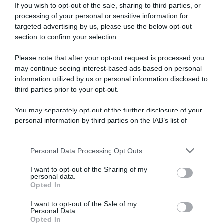
Come finirebbe una guerra tra UE e
If you wish to opt-out of the sale, sharing to third parties, or
Russia? Tre scenari per il 2030 (e le
processing of your personal or sensitive information for
alternative alla linea dura)
targeted advertising by us, please use the below opt-out
section to confirm your selection.
20 Luglio 2026 10:00
Please note that after your opt-out request is processed you
may continue seeing interest-based ads based on personal
information utilized by us or personal information disclosed to
#
EDITORIALI
third parties prior to your opt-out.
You may separately opt-out of the further disclosure of your
personal information by third parties on the IAB’s list of
downstream participants.
Personal Data Processing Opt Outs
This information may also be disclosed by us to third parties
on the IAB’s List of Downstream Participants that may further
I want to opt-out of the Sharing of my
disclose it to other third parties.
personal data.
Cina, Russia e Iran, io ve l’avevo detto (di
Opted In
Vito Petrocelli)
Please note that this website/app uses one or more Google
services and may gather and store information including but
07 Agosto 2026 18:00
I want to opt-out of the Sale of my
Personal Data.
not limited to your visit or usage behaviour. You may click to
Opted In
grant or deny consent to Google and its third-party tags to