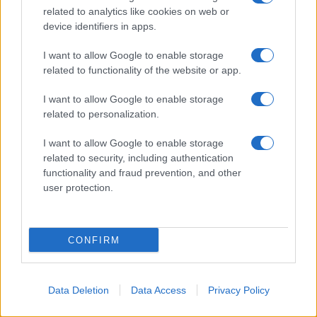
related to analytics like cookies on web or
device identifiers in apps.
I want to allow Google to enable storage
related to functionality of the website or app.
Dalla Convertibilità al "grillete fiscal":
l'Argentina si consegna ai mercati (ancora
I want to allow Google to enable storage
una volta)
related to personalization.
01 Agosto 2026 19:07
I want to allow Google to enable storage
related to security, including authentication
functionality and fraud prevention, and other
user protection.
#
ECONOMIA
E
DINTORNI
di Giuseppe Masala
CONFIRM
Data Deletion
Data Access
Privacy Policy