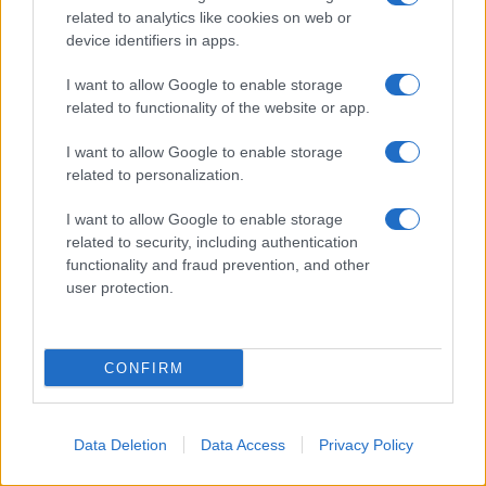
related to analytics like cookies on web or
device identifiers in apps.
I want to allow Google to enable storage
related to functionality of the website or app.
I want to allow Google to enable storage
related to personalization.
I want to allow Google to enable storage
related to security, including authentication
functionality and fraud prevention, and other
user protection.
#
GEOGRAFIE
DEL
POTERE
CONFIRM
di Fabio Massimo Paernti
Data Deletion
Data Access
Privacy Policy