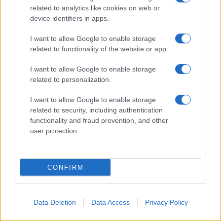
related to analytics like cookies on web or
device identifiers in apps.
I want to allow Google to enable storage
La governance cinese vista dai
related to functionality of the website or app.
rappresentanti italiani e la visione dello
sviluppo comune sino-italiano
I want to allow Google to enable storage
06 Agosto 2026 08:00
related to personalization.
I want to allow Google to enable storage
related to security, including authentication
#
SCELTI
DAL
PEOPLE'S
DAILY
functionality and fraud prevention, and other
user protection.
CONFIRM
Data Deletion
Data Access
Privacy Policy
Registro di ispezione di un drone