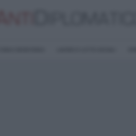
TURA E RESISTENZA
LAVORO E LOTTE SOCIALI
OPI