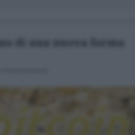
no di una nuova forma
 il network antisociale