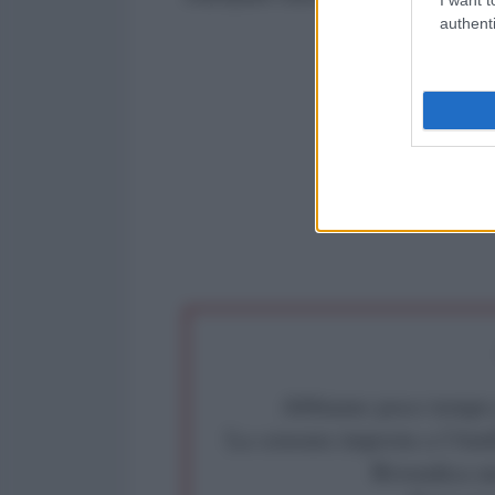
authenti
Abbiamo poco tempo pe
La censura imposta a l'Ant
Rivendica un