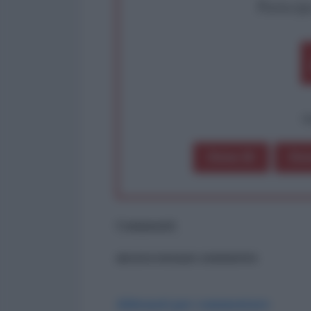
Partecip
op
Dona 1€
Don
Commenti
ancora nessun commento
Abbonati per commentare