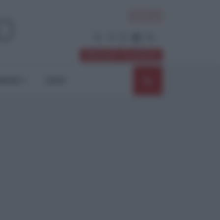
ACCEDI
Abbonati / Sostienici
NIONI
SHOP