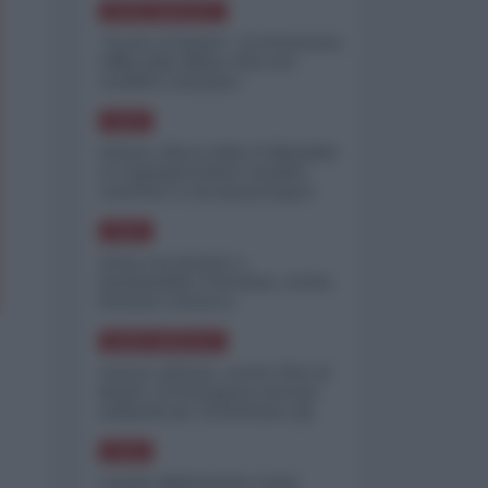
NORD-AMERICA
"Scorte al limite": il retroscena
CNN sulla difesa USA nel
conflitto iraniano
ASIA
Yemen, blocco Bab el-Mandab:
Le superpetroliere saudite
costrette a circumnavigare
l'Africa
ASIA
l'Iran era pronto a
bombardare l'Ucraina, cos'ha
fermato l'attacco
NORD-AMERICA
Guerra all'Iran, scorte USA al
limite: il Pentagono investe
miliardi per ricostituire gli
arsenali
ASIA
Canale diplomatico resta