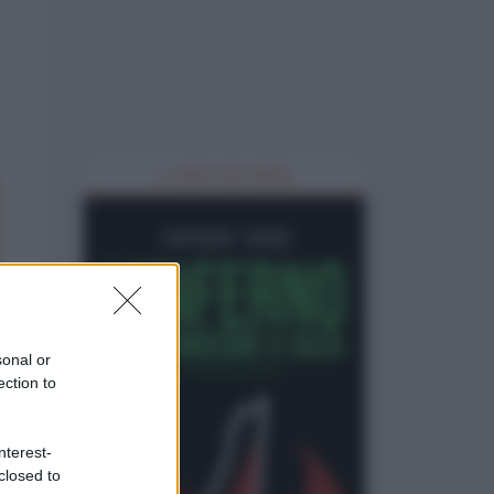
IL LIBRO DEL MESE
sonal or
ection to
nterest-
closed to