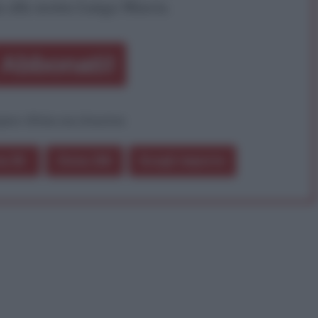
a alla nostra Lunga Marcia.
Abbonati!
pure effettua una donazione
a 5€
Dona 15€
Scegli importo