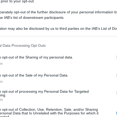
are gli Stati Uniti nell'era dot-com.
 prior to your opt-out.
o cui compiere transazioni on line
. Il che non
rately opt-out of the further disclosure of your personal information by
i carte di credito on line, sistema PayPal ed in un
he IAB’s list of downstream participants.
el Commercio stima che dal 2010 il 16% del totale
otto forma di e-commerce. Ma Bitcoin ha una
tion may also be disclosed by us to third parties on the IAB’s List of 
erenza delle carte di credito che lasciano una firma
 that may further disclose it to other third parties.
 non rintracciabile. Nonostante i promotori della
 that this website/app uses one or more Google services and may gath
rario, è chiaro che bitcoin apre a diverse azioni
l Data Processing Opt Outs
including but not limited to your visit or usage behaviour. You may click 
 fiscale, fino al narco-traffico.
 to Google and its third-party tags to use your data for below specifi
oins ci sono
i fratelli Winklevoss,
già azionisti di
o opt-out of the Sharing of my personal data.
ogle consent section.
 film “The Social Network”, che hanno descritto le
In
a digitale, “in quanto estraneo alla discrezionalità
o opt-out of the Sale of my Personal Data.
ilitudini con coloro che chiedevano l'attaccamento
In
ividono sia le libertà politiche, sia l'opinione che il
 stampare moneta. Mentre le valute d'oro sono
to opt-out of processing my Personal Data for Targeted
e valore non monetario; il denaro di carta assumono
ing.
In
e dello stato che definisce il termine legale e li
se; le bitecoins, l'ultima frontiera della moneta,
o opt-out of Collection, Use, Retention, Sale, and/or Sharing
ersonal Data that Is Unrelated with the Purposes for which it
lected.