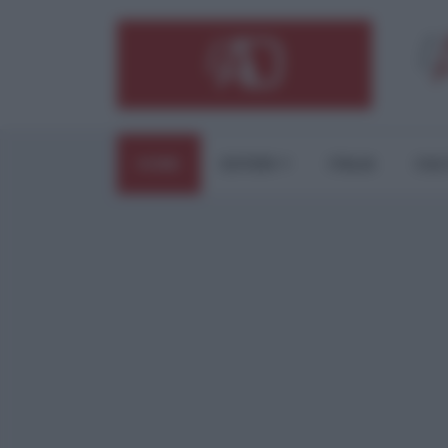
HOME
ESTERI
ITALIA
CUL