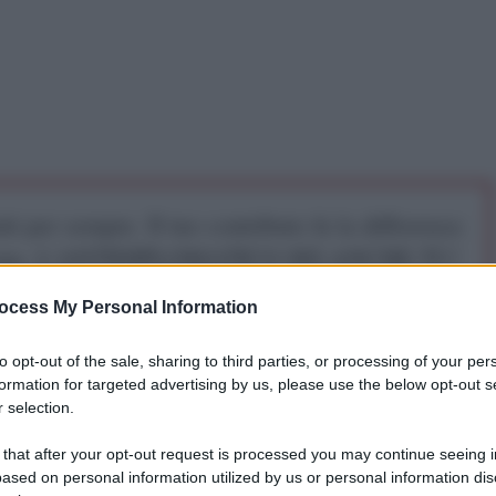
iti per sempre. Il tuo contributo fa la differenza:
mazione. L'ANTIDIPLOMATICO SEI ANCHE TU!
ocess My Personal Information
a 5€
Dona 15€
Scegli importo
to opt-out of the sale, sharing to third parties, or processing of your per
formation for targeted advertising by us, please use the below opt-out s
 selection.
a forma di moneta?
Per rispondere a questa
ntisocial Network
analizza il caso del denaro Bitcoin,
 that after your opt-out request is processed you may continue seeing i
in meno di due settimane per poi diminuire di oltre il
ased on personal information utilized by us or personal information dis