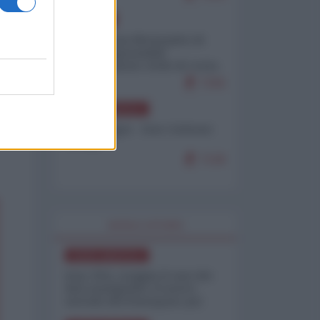
EUROPA
Petro accusa Netanyahu di
essere responsabile
"dell'invasione civile di Ceuta
da parte dei marocchini"
7155
NORD-AMERICA
Chris Hedges - Don Corleone
Trump
7130
WORLD AFFAIRS
NORD-AMERICA
Iran-USA, scoppia il caso dei
dati manipolati: il nuovo
metodo del Pentagono per
minimizzare le perdite