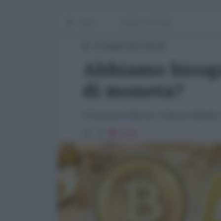
Home
WORLD AFFAIRS
15 Aprile 2013 00:00
Abbiamo bisog
di moneta?
Il fenomeno Bitcoin, il denaro digitale,
2225