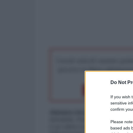
I nostri articoli saranno gratu
preserva la libera infor
Do Not Pr
Dona 1€
Don
If you wish 
sensitive in
confirm your
Abbiamo bisogno di una nuov
domanda, Paul Krugman in
The a
Please note
il cui valore è più che triplicata 
based ads b