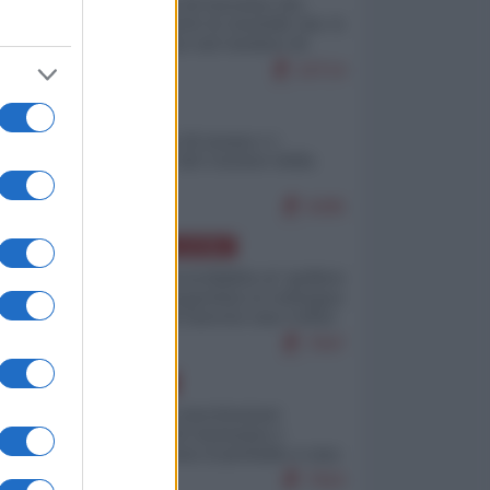
La mappa di Eurostat che
smonta tutte le storielle che vi
raccontano sul turismo di
massa
10714
ITALIA
Il turismo di massa e i
"risvegli" del Corriere della
sera
9285
AMERICA LATINA
Dalla Convertibilità al "grillete
fiscal": l'Argentina si consegna
ai mercati (ancora una volta)
7947
EUROPA
Mosca: le esercitazioni
nucleari di Germania e
Francia sono il preludio a una
guerra contro la Russia
7563