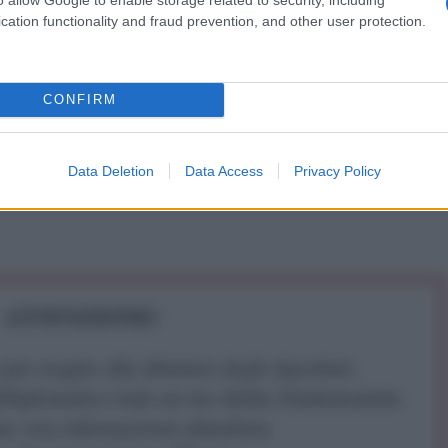
cation functionality and fraud prevention, and other user protection.
CONFIRM
Data Deletion
Data Access
Privacy Policy
ATTENZIONE!
r reagire alla dittatura degli algoritmi.
iDiplomatico lede un tuo diritto fondamentale.
a vera informazione pluralista.