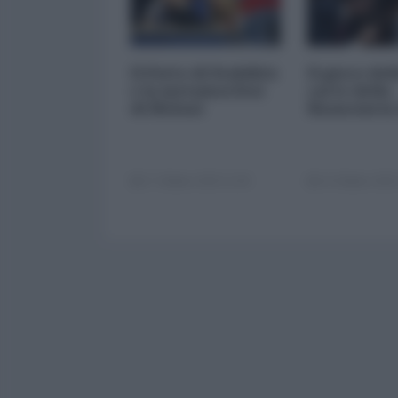
Il Patto di Stabilità
Il gioco del
e la metamorfosi
carte della
di Meloni
finanziaria
17 Ottobre 2025 11:00
14 Ottobre 2025