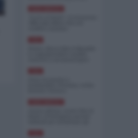
minimizzare le perdite
NORD-AMERICA
"Scorte al limite": il retroscena
CNN sulla difesa USA nel
conflitto iraniano
ASIA
Yemen, blocco Bab el-Mandab:
Le superpetroliere saudite
costrette a circumnavigare
l'Africa
ASIA
l'Iran era pronto a
bombardare l'Ucraina, cos'ha
fermato l'attacco
NORD-AMERICA
Guerra all'Iran, scorte USA al
limite: il Pentagono investe
miliardi per ricostituire gli
arsenali
ASIA