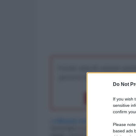
I nostri articoli saranno gratu
preserva la libera infor
Do Not Pr
Dona 1€
Don
If you wish 
sensitive in
confirm your
L’Albania non sembra essere c
Please note
Settimana scorsa, il parlamento d
based ads b
legge, ritenuti fondamentali per c