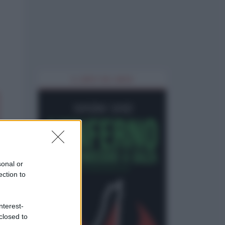
IL LIBRO DEL MESE
sonal or
ection to
nterest-
closed to