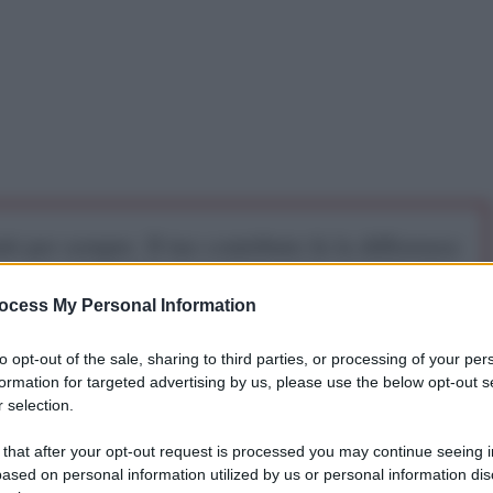
iti per sempre. Il tuo contributo fa la differenza:
mazione. L'ANTIDIPLOMATICO SEI ANCHE TU!
ocess My Personal Information
a 5€
Dona 15€
Scegli importo
to opt-out of the sale, sharing to third parties, or processing of your per
formation for targeted advertising by us, please use the below opt-out s
 selection.
onvinta dell’entrata in Unione europea.
 that after your opt-out request is processed you may continue seeing i
i Tirana ha discusso l’approvazione di tre disegni di
ased on personal information utilized by us or personal information dis
oncorrere alla candidatura all’Ue. Tuttavia, non è