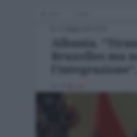
Home
Finanza
27 Maggio 2013 14:45
Albania. “Tira
Bruxelles ma n
l’integrazione”
1797