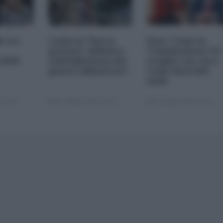
le tre
Come la "borsa
Dazi. Come la
privata" influisce
Commissione UE
 2026
sull'inflazione dei
sceglie con cura
generi alimentari
come farsi del
male
 22:00
05 Ottobre 2025 13:00
22 Agosto 2025 10:00