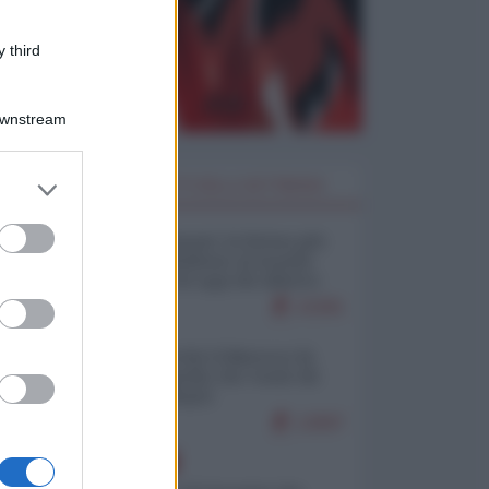
 third
Downstream
er and store
I PIÙ LETTI DELLA SETTIMANA
to grant or
ed purposes
Restare umani: la forma più
alta di ribellione al mondo
distopico di oggi (di Alberto
Bradanini)
22281
Ceuta: perché il Marocco fa
con noi quello che vuole (di
Alberto Negri)
12697
EUROPA