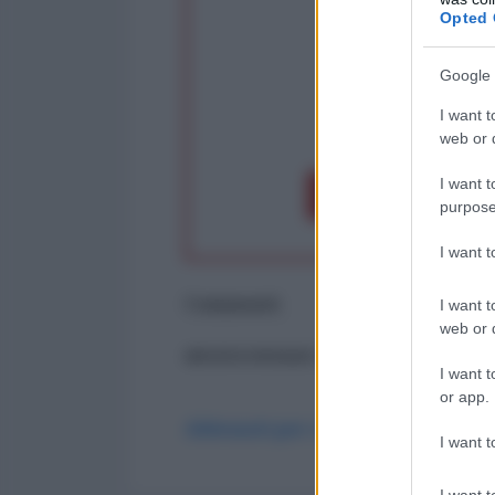
Opted 
Google 
I want t
op
web or d
I want t
Dona 1€
Don
purpose
I want 
Commenti
I want t
web or d
ancora nessun commento
I want t
or app.
Abbonati per commentare
I want t
I want t