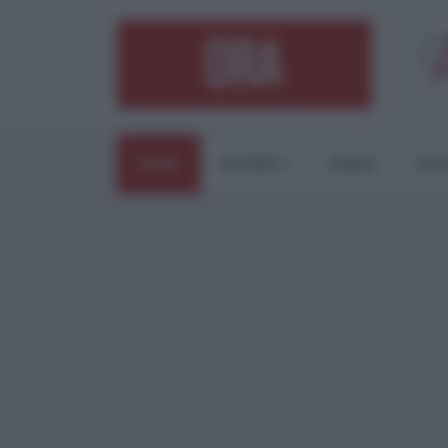
HOME
ESTERI
ITALIA
CUL