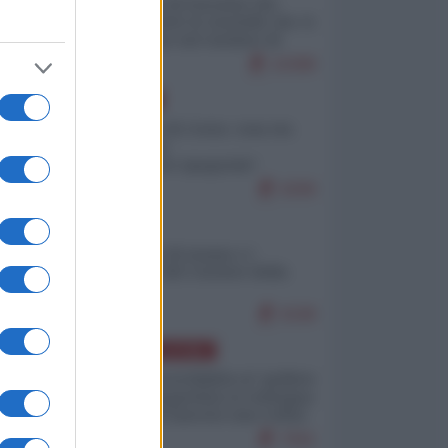
La mappa di Eurostat che
smonta tutte le storielle che vi
raccontano sul turismo di
massa
10398
EUROPA
Invasione di Ceuta: cosa sta
accadendo
nell'enclave spagnola?
9299
ITALIA
Il turismo di massa e i
"risvegli" del Corriere della
sera
9198
AMERICA LATINA
Dalla Convertibilità al "grillete
fiscal": l'Argentina si consegna
ai mercati (ancora una volta)
7941