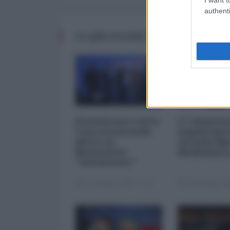
authenti
Le più recenti da Finanza
Privatizzare tutto.
I 5 element
Cosa si nasconde
inquietanti
dietro la
vicenda Mp
finanziaria
Mediobanc
"inesistente"
22 Dicembre 2025 12:00
29 Novembre 20