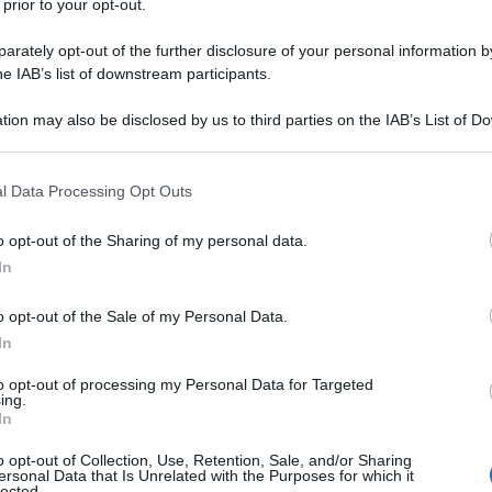
 prior to your opt-out.
nza qualificata né un accordo tra il partito al
listi all’opposizione.
Giovedì, il presidente Sali
rately opt-out of the further disclosure of your personal information by
he IAB’s list of downstream participants.
seduta del parlamento, che ridiscuterà
lativi.
tion may also be disclosed by us to third parties on the IAB’s List of 
ari europei e della sicurezza presso l’Istituto per la
 that may further disclose it to other third parties.
na, Gjergji Vurmo ritiene che « la fiducia dell’Ue in
on l’Albania, essenziale per questa fase del processo
 that this website/app uses one or more Google services and may gath
l Data Processing Opt Outs
including but not limited to your visit or usage behaviour. You may click 
 to Google and its third-party tags to use your data for below specifi
o opt-out of the Sharing of my personal data.
ogle consent section.
In
ATTENZIONE!
o opt-out of the Sale of my Personal Data.
r reagire alla dittatura degli algoritmi.
In
iDiplomatico lede un tuo diritto fondamentale.
to opt-out of processing my Personal Data for Targeted
ing.
a vera informazione pluralista.
In
a alla nostra Lunga Marcia.
o opt-out of Collection, Use, Retention, Sale, and/or Sharing
ersonal Data that Is Unrelated with the Purposes for which it
lected.