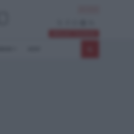
ACCEDI
Abbonati / Sostienici
NIONI
SHOP