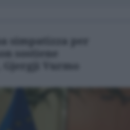
na simpatizza per
on sostiene
, Gjergji Vurmo