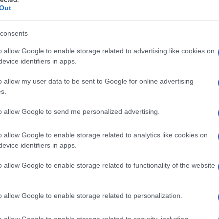
Out
Abbonati!
consents
o allow Google to enable storage related to advertising like cookies on
pure effettua una donazione
evice identifiers in apps.
o allow my user data to be sent to Google for online advertising
a 5€
Dona 15€
Scegli importo
s.
to allow Google to send me personalized advertising.
o allow Google to enable storage related to analytics like cookies on
evice identifiers in apps.
o allow Google to enable storage related to functionality of the website
o allow Google to enable storage related to personalization.
o allow Google to enable storage related to security, including