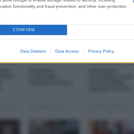
cation functionality and fraud prevention, and other user protection.
CONFIRM
Data Deletion
Data Access
Privacy Policy
i più
Nexperia,
Chi paga il
 della
l'ennesimo
risanamento dei
s-
suicidio europeo
conti pubblici
a
(Spiegato facile)
25 11:00
23 Ottobre 2025 07:00
20 Ottobre 2025 09:00