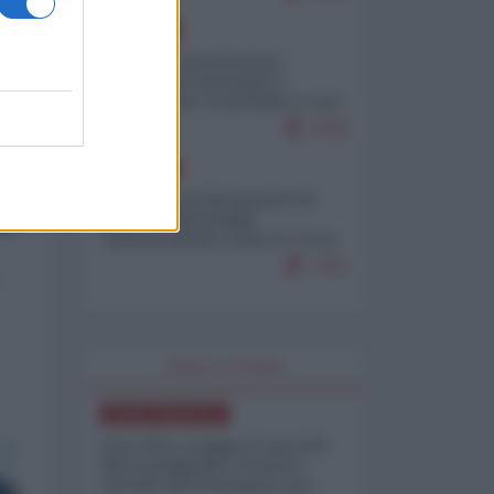
EUROPA
Mosca: le esercitazioni
nucleari di Germania e
Francia sono il preludio a una
guerra contro la Russia
7538
EUROPA
Petro accusa Netanyahu di
essere responsabile
"dell'invasione civile di Ceuta
da parte dei marocchini"
7152
WORLD AFFAIRS
NORD-AMERICA
Iran-USA, scoppia il caso dei
dati manipolati: il nuovo
metodo del Pentagono per