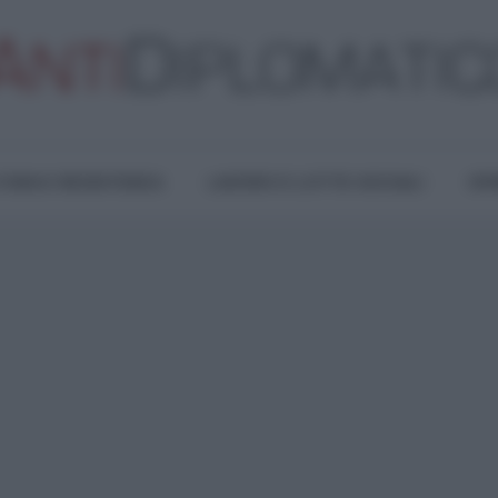
TURA E RESISTENZA
LAVORO E LOTTE SOCIALI
OPI