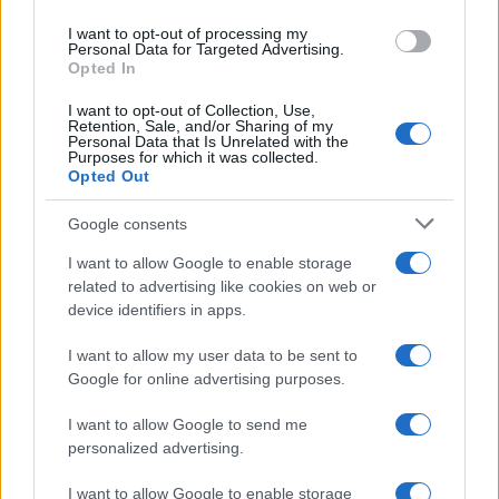
use your data for below specified purposes in below Google
I want to opt-out of processing my
consent section.
Personal Data for Targeted Advertising.
Opted In
I want to opt-out of Collection, Use,
Retention, Sale, and/or Sharing of my
Personal Data that Is Unrelated with the
Purposes for which it was collected.
Opted Out
Petro accusa Netanyahu di essere
Google consents
responsabile "dell'invasione civile di Ceuta
da parte dei marocchini"
I want to allow Google to enable storage
related to advertising like cookies on web or
device identifiers in apps.
02 Agosto 2026 15:15
I want to allow my user data to be sent to
Google for online advertising purposes.
I want to allow Google to send me
personalized advertising.
I want to allow Google to enable storage