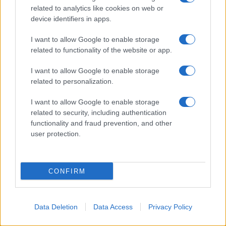
related to analytics like cookies on web or
device identifiers in apps.
I want to allow Google to enable storage
related to functionality of the website or app.
I want to allow Google to enable storage
related to personalization.
I want to allow Google to enable storage
related to security, including authentication
functionality and fraud prevention, and other
user protection.
CONFIRM
Data Deletion
Data Access
Privacy Policy