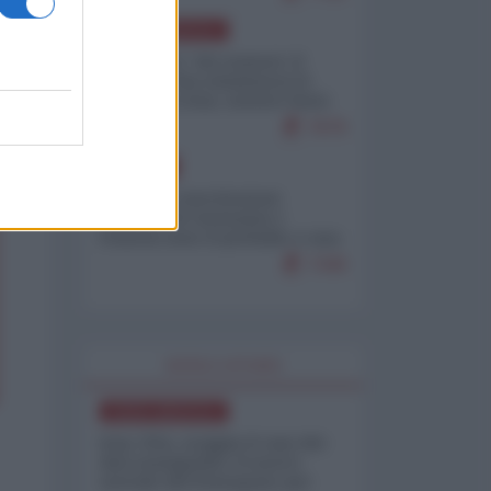
NORD-AMERICA
Il "mistero" dei numeri: il
governo Usa minimizza le
vittime in Iran, mentre fonti
interne...
7679
EUROPA
Mosca: le esercitazioni
nucleari di Germania e
Francia sono il preludio a una
guerra contro la Russia
7349
WORLD AFFAIRS
NORD-AMERICA
Iran-USA, scoppia il caso dei
dati manipolati: il nuovo
metodo del Pentagono per