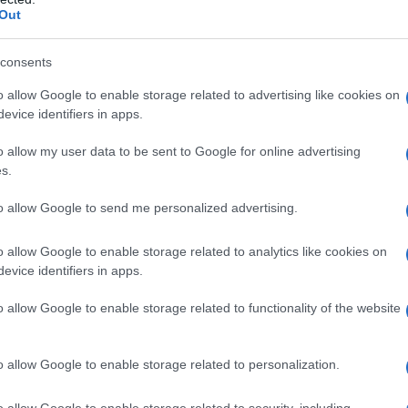
Out
o che 9.881 palestinesi erano detenuti nelle prigioni
i, 3.432 erano detenuti amministrativi senza accusa o
consents
i sensi della legge sui combattenti illegali, che
o allow Google to enable storage related to advertising like cookies on
li senza accusa o accesso a un avvocato per lunghi
evice identifiers in apps.
o allow my user data to be sent to Google for online advertising
s.
IDIPLOMATICO
to allow Google to send me personalized advertising.
stata registrata in data 08/09/2015 presso il Tribunale civile di
gistro di stampa. Per ogni informazione, richiesta, consiglio e
o allow Google to enable storage related to analytics like cookies on
ico.it
evice identifiers in apps.
o allow Google to enable storage related to functionality of the website
ATTENZIONE!
o allow Google to enable storage related to personalization.
o allow Google to enable storage related to security, including