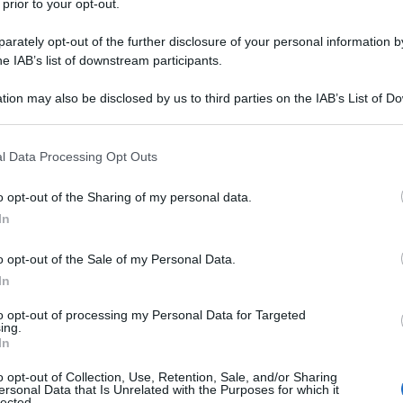
 prior to your opt-out.
eri, dall'organizzazione israeliana per i diritti umani
rately opt-out of the further disclosure of your personal information by
he IAB’s list of downstream participants.
a Gaza le prigioni e i centri di detenzione israeliani
di tortura sotto il controllo del capo della sicurezza
tion may also be disclosed by us to third parties on the IAB’s List of 
 that may further disclose it to other third parties.
 that this website/app uses one or more Google services and may gath
l Data Processing Opt Outs
 intitolato “Benvenuti all’inferno”, contiene
including but not limited to your visit or usage behaviour. You may click 
che confermano una “politica sistematica e
 to Google and its third-party tags to use your data for below specifi
o opt-out of the Sharing of my personal data.
ogle consent section.
 confronti dei palestinesi nelle prigioni israeliane”.
In
sodi di tortura, stupro, violenza, umiliazione, fame e
o opt-out of the Sale of my Personal Data.
In
a parte delle loro guardie israeliane.
to opt-out of processing my Personal Data for Targeted
ing.
i morte di prigionieri palestinesi dall'inizio della
In
Gaza deceduti nei centri di detenzione dell'esercito e
o opt-out of Collection, Use, Retention, Sale, and/or Sharing
servizio carcerario.
ersonal Data that Is Unrelated with the Purposes for which it
lected.