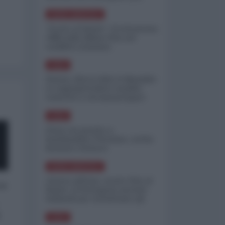
minimizzare le perdite
NORD-AMERICA
"Scorte al limite": il retroscena
CNN sulla difesa USA nel
conflitto iraniano
ASIA
Yemen, blocco Bab el-Mandab:
Le superpetroliere saudite
costrette a circumnavigare
l'Africa
ASIA
l'Iran era pronto a
bombardare l'Ucraina, cos'ha
fermato l'attacco
NORD-AMERICA
Guerra all'Iran, scorte USA al
 a
limite: il Pentagono investe
miliardi per ricostituire gli
arsenali
o
ASIA