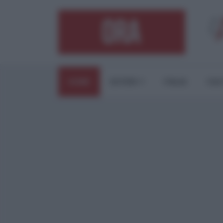
HOME
ESTERI
ITALIA
CUL