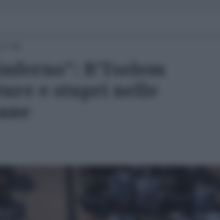
 17:40
inferno": B'Tselem
ure e stupri nelle
iane