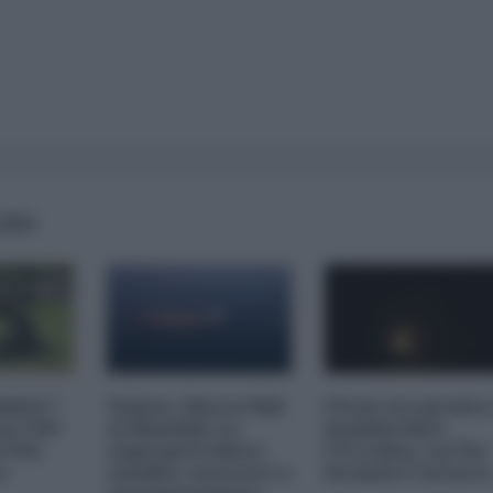
AIRS
imite":
Yemen, blocco Bab
l'Iran era pronto
na CNN
el-Mandab: Le
bombardare
a USA
superpetroliere
l'Ucraina, cos'ha
o
saudite costrette a
fermato l'attacc