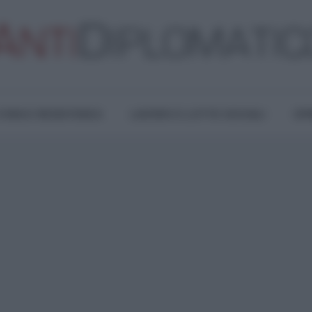
TURA E RESISTENZA
LAVORO E LOTTE SOCIALI
OPI