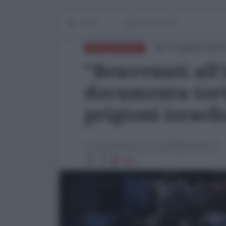
Home
WORLD AFFAIRS
07 Agosto 2024
MEDITERRANEO
"Benvenuti all'
documenta tort
prigioni israel
La Redazione de l'AntiDiplomatico
965