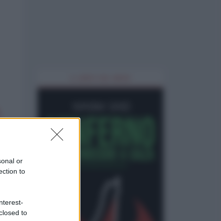
IL LIBRO DEL MESE
sonal or
ection to
nterest-
closed to