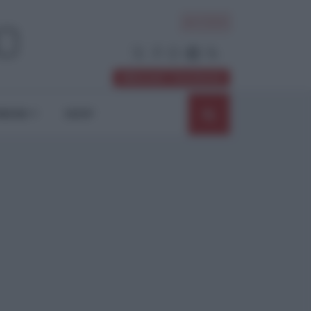
ACCEDI
Abbonati / Sostienici
NIONI
SHOP