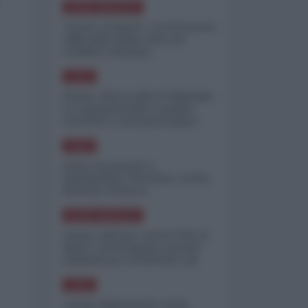
NORD-AMERICA
"Scorte al limite": il retroscena
CNN sulla difesa USA nel
conflitto iraniano
ASIA
Yemen, blocco Bab el-Mandab:
Le superpetroliere saudite
costrette a circumnavigare
l'Africa
ASIA
l'Iran era pronto a
bombardare l'Ucraina, cos'ha
fermato l'attacco
NORD-AMERICA
Guerra all'Iran, scorte USA al
limite: il Pentagono investe
miliardi per ricostituire gli
arsenali
ASIA
Canale diplomatico resta