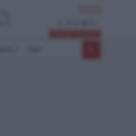
ACCEDI
Abbonati / Sostienici
NIONI
SHOP