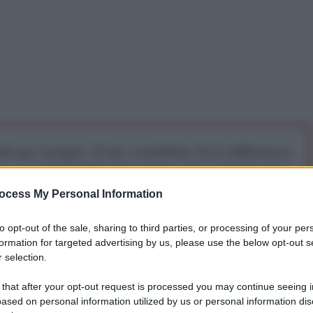
iti per sempre. Il tuo contributo fa la differenza:
mazione. L'ANTIDIPLOMATICO SEI ANCHE TU!
ocess My Personal Information
a 5€
Dona 15€
Scegli importo
to opt-out of the sale, sharing to third parties, or processing of your per
formation for targeted advertising by us, please use the below opt-out s
 selection.
 that after your opt-out request is processed you may continue seeing i
ased on personal information utilized by us or personal information dis
n tornate!
”