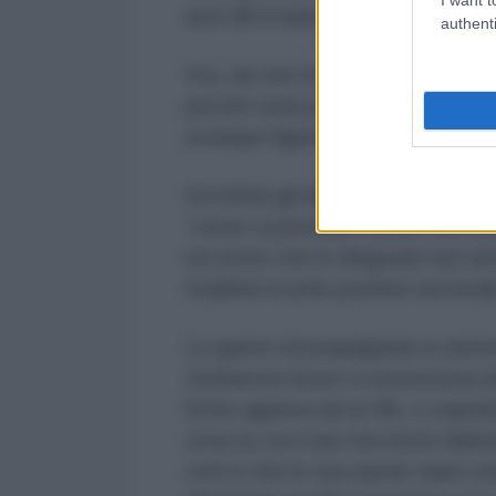
armi all’Ucraina.
authenti
Ora, da che mondo è mondo, si sa
perché sono proprio queste quelle
ovunque figuriamoci nel paese 
Ed infatti gli alfieri della libera
“
come si permette costei, con un
noi (visto che le disgrazie non arr
Gualtieri in pole position ad intr
Le guerre di propaganda si nutron
Zacharova fosse a conoscenza del
fosse appesa ad un filo, e sopra
cosa su cui è più che lecito dubi
certi è che le sue parole siano s