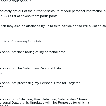
 prior to your opt-out.
rately opt-out of the further disclosure of your personal information by
’allarme si è fatto ricorrente. A farne le spese è
he IAB’s list of downstream participants.
le elezioni regionali in Campania. La lobby sionista
i AVS reclamandone l’estromissione. Cosa aveva fatto
tion may also be disclosed by us to third parties on the IAB’s List of 
 that may further disclose it to other third parties.
 palestinese che fino a poco prima era una perfetta
vista nella condivisione di un post, ma tanto è
 that this website/app uses one or more Google services and may gath
l Data Processing Opt Outs
including but not limited to your visit or usage behaviour. You may click 
 forme di dileggio personale che non si erano più
 to Google and its third-party tags to use your data for below specifi
ggerissimo sovrappeso
” e per di più “
napulitana
”, ha
o opt-out of the Sharing of my personal data.
ogle consent section.
In
lismo nostrano).
o opt-out of the Sale of my Personal Data.
itically incorrect,
un’indagine giudiziaria durata nove
In
zione rispetto a quelli biblici della giustizia penale e
to opt-out of processing my Personal Data for Targeted
e scaturito da una denuncia privata per stalking ma il
ing.
In
 che le streghe avrebbero in questo caso
iche in odore di santità (Mattarella, la senatrice
o opt-out of Collection, Use, Retention, Sale, and/or Sharing
ersonal Data that Is Unrelated with the Purposes for which it
urti del progressismo nostrano), nonché Cecilia Sala
lected.