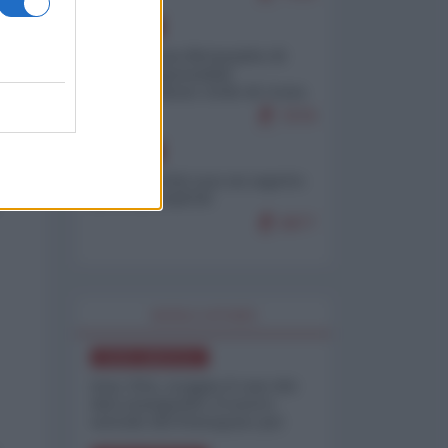
EUROPA
Petro accusa Netanyahu di
essere responsabile
"dell'invasione civile di Ceuta
da parte dei marocchini"
7079
EUROPA
Ceuta, perché non mi aspetto
più nulla dall'UE
6877
WORLD AFFAIRS
NORD-AMERICA
Iran-USA, scoppia il caso dei
dati manipolati: il nuovo
metodo del Pentagono per
minimizzare le perdite