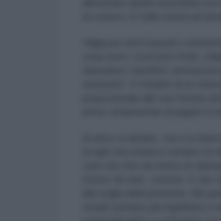
alimentare quella russofobia così 
di costoro, in Italia stenta ad att
Valga per tutti il pacato commen
cosa sono i russi
(non Putin, Zakh
deportano i bambini, ammazzano i
assassini
”. E il leader di se ste
proporzionale alle sue fortune ele
presa proponendo di pagare il rest
Si urla e si sbraita, ma ci si tie
di ogni vita umana è sempre un dr
caso non che sia morto un operai
Stroici, 66 anni , romeno. E che s
alla soglia della pensione. Ma qu
strade (sempre più ingolfate) e ne
cementificate)? Li schiviamo con 