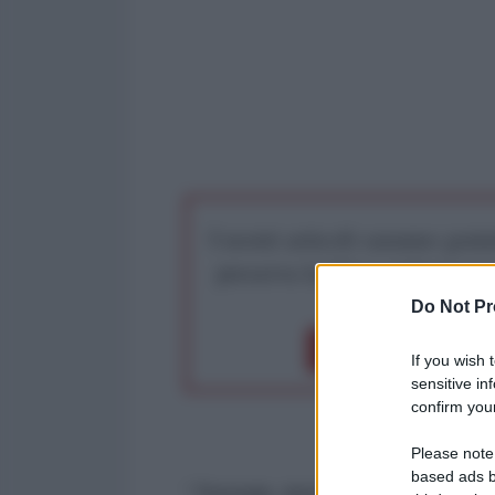
I nostri articoli saranno gratu
preserva la libera infor
Do Not Pr
Dona 1€
Don
If you wish 
sensitive in
confirm your
Please note
based ads b
“
Tremate, tremate, le streghe so