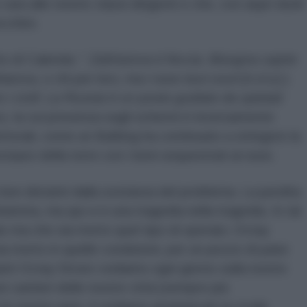
cara alle nostre classi dirigenti e che, con aspri duoli
ecchire.
to di Calenda :”
Zakharova è feccia. Bisogna capire
arova, o chi per loro, ma i russi
tout court [n.d.a.
] )
 civili. La Russia è un posto guidato da spietati
sso, la cui presenza sugli schermi è inversamente
ttorali, come un Bulldog ha continuato a stringere la
auro della torre con i beni sequestrati ai russi.
ne ben distanti dalla sostanza del problema. La perdita
amma, ma qui vi è una tragedia nella tragedia. In tal
o ma che sia morto quel tipo di operaio; Octay
ia morto in quelle condizioni, per un pezzo di pane
anti Octay Stroici vediamo ogni giorno sulla nostre
i cantieri delle nostre città (sempre più
le nostre auto, li vediamo arrampicati su scale