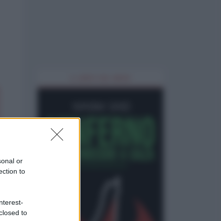
IL LIBRO DEL MESE
sonal or
ection to
nterest-
closed to