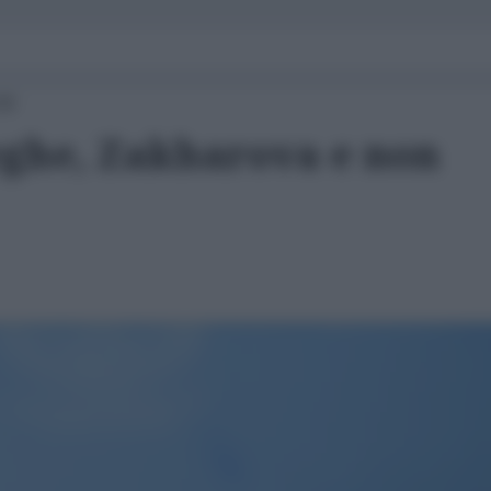
00
reghe, Zakharova e non