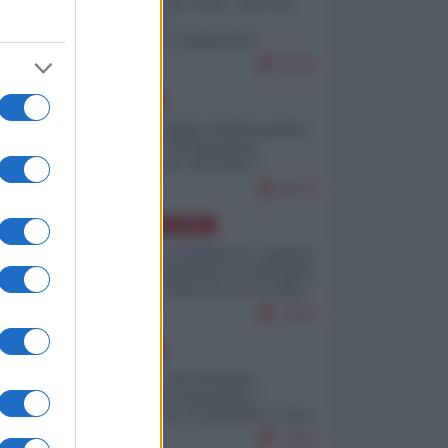
Invasione di Ceuta: cosa sta
accadendo
nell'enclave spagnola?
9251
EUROPA
Quando il figlio di Netanyahu
incitava "l'occupazione
musulmana" di Ceuta e
Melilla
8570
AMERICA LATINA
Dalla Convertibilità al "grillete
fiscal": l'Argentina si consegna
ai mercati (ancora una volta)
7876
EUROPA
Mosca: le esercitazioni
nucleari di Germania e
Francia sono il preludio a una
guerra contro la Russia
7430