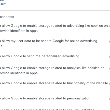
Out
rmazione).
consents
ca Albanese, la funzionaria delle Nazioni Unite che i
ono a lapidazione un giorno sì e l’altro pure. La
o allow Google to enable storage related to advertising like cookies on
evice identifiers in apps.
esi è stata chiamata in causa da Danny Danon,
“
Sig.ra Albanese, lei è una strega […] una strega
o allow my user data to be sent to Google for online advertising
ioni continuare a ritorcersi contro
”. Quest’ultima
s.
anciato: “
se avessi il potere di fare incantesimi li
to allow Google to send me personalized advertising.
 per mandarvi dietro le sbarre
”.
o allow Google to enable storage related to analytics like cookies on
uscitato lo sdegno bi-partisan di tutti i benpensanti
evice identifiers in apps.
delle steppe, di quell’ impero del male resuscitato
o allow Google to enable storage related to functionality of the website
nice. Riferendosi al crollo della Torre dei Conti a
del ministero degli esteri russo, ha detto che
o allow Google to enable storage related to personalization.
 “
utilmente
” i soldi dei contribuenti per
iuttosto che sperperarli “
inutilmente
” per mandare
o allow Google to enable storage related to security, including