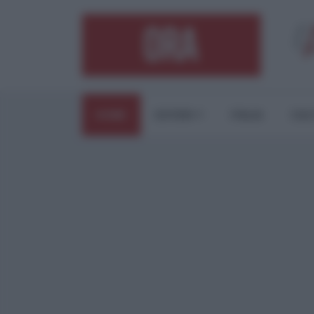
HOME
ESTERI
ITALIA
CUL