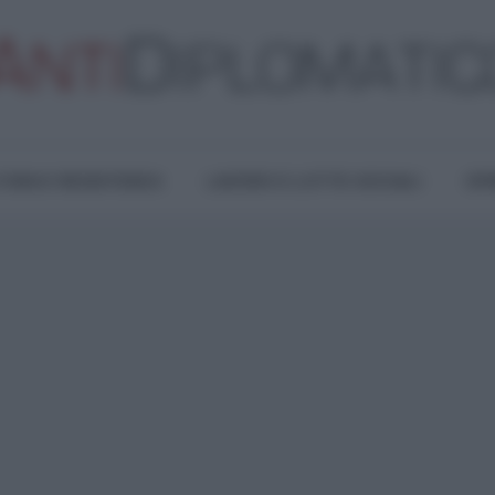
TURA E RESISTENZA
LAVORO E LOTTE SOCIALI
OPI