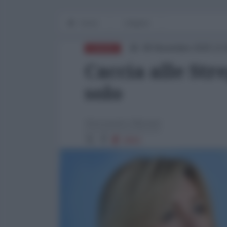
Home
Zeitgeist
08 Novembre 2025 12:
EUROPA
Caccia alle St
solo
Alessandro Mariani
2002