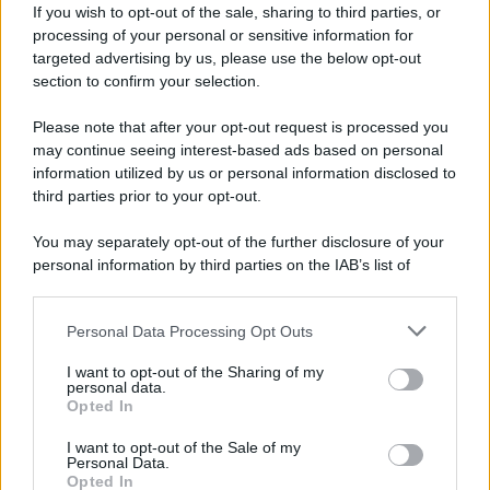
If you wish to opt-out of the sale, sharing to third parties, or
processing of your personal or sensitive information for
#
EXODUS
targeted advertising by us, please use the below opt-out
section to confirm your selection.
di Michelangelo Severgnini
Please note that after your opt-out request is processed you
may continue seeing interest-based ads based on personal
information utilized by us or personal information disclosed to
third parties prior to your opt-out.
La Trilogia del Rimosso di Michelangelo
You may separately opt-out of the further disclosure of your
Severgnini, prodotta da l'AntiDiplomatico,
personal information by third parties on the IAB’s list of
interamente in chiaro
downstream participants.
24 Luglio 2026 15:49
Personal Data Processing Opt Outs
This information may also be disclosed by us to third parties
on the IAB’s List of Downstream Participants that may further
I want to opt-out of the Sharing of my
disclose it to other third parties.
personal data.
#
GENERAZIONE
ANTIDIPLOMATICA
Opted In
Please note that this website/app uses one or more Google
services and may gather and store information including but
I want to opt-out of the Sale of my
Personal Data.
not limited to your visit or usage behaviour. You may click to
Opted In
grant or deny consent to Google and its third-party tags to