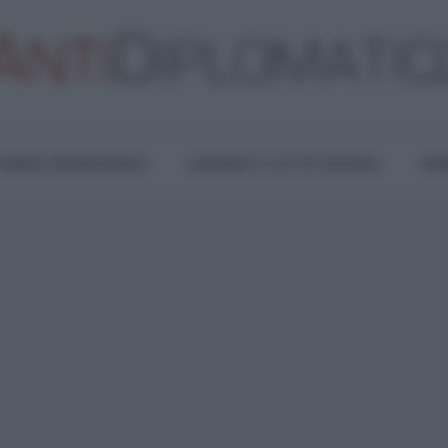
TURA E RESISTENZA
LAVORO E LOTTE SOCIALI
OPI