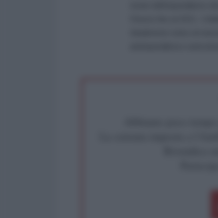
teorie dell’imperialismo d
Firenze fino al 2021. Coll
Idealmente vicino al marx
antimperialista e anticolon
Abbiamo poco tempo pe
La censura imposta a l'Ant
Rivendica un
Partecip