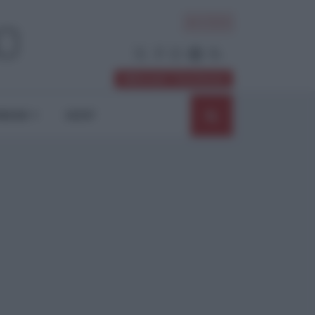
ACCEDI
Abbonati / Sostienici
NIONI
SHOP