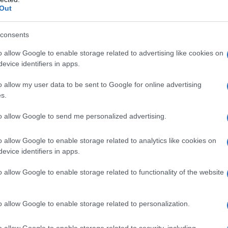
 sembra aver esaurito il suo ciclo storico. Infatti,
Out
ilità all’oro stabilita nel 1971, questa asimmetria
consents
ente agganciato un terzo del mondo sempre più
o, cresciuta a ritmo crescente negli ultimi anni e
o allow Google to enable storage related to advertising like cookies on
evice identifiers in apps.
a a cui tentano di ovviare le potenze emergenti.
 hanno soppiantato sempre di più i titoli di stato
o allow my user data to be sent to Google for online advertising
 dollaro come valuta internazionale di riserva.
s.
to allow Google to send me personalized advertising.
il ruolo della Cina, che non può essere semplificato
lista, in quanto non è un attore neutro ma inserita
o allow Google to enable storage related to analytics like cookies on
ttuali in corso con una formazione sociale e politica
evice identifiers in apps.
in declino.
o allow Google to enable storage related to functionality of the website
o allow Google to enable storage related to personalization.
o allow Google to enable storage related to security, including