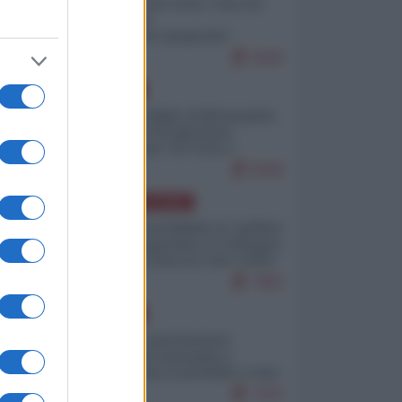
Invasione di Ceuta: cosa sta
accadendo
nell'enclave spagnola?
9269
EUROPA
Quando il figlio di Netanyahu
incitava "l'occupazione
musulmana" di Ceuta e
Melilla
8598
AMERICA LATINA
Dalla Convertibilità al "grillete
fiscal": l'Argentina si consegna
ai mercati (ancora una volta)
7883
EUROPA
Mosca: le esercitazioni
nucleari di Germania e
Francia sono il preludio a una
guerra contro la Russia
7475