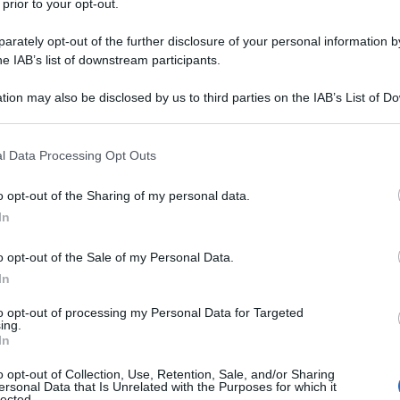
 prior to your opt-out.
losofo Vladimiro Giacché sul tema della
rately opt-out of the further disclosure of your personal information by
he IAB’s list of downstream participants.
lo sviluppo del dollaro statunitense come valuta
ndo ad approfondire gli elementi economici che
tion may also be disclosed by us to third parties on the IAB’s List of 
del suo ruolo.
 that may further disclose it to other third parties.
 that this website/app uses one or more Google services and may gath
l Data Processing Opt Outs
 degli Stati Uniti sul PIL mondiale è andata infatti
including but not limited to your visit or usage behaviour. You may click 
 to Google and its third-party tags to use your data for below specifi
ncor più evidente se lo si confronta con il potere
o opt-out of the Sharing of my personal data.
ogle consent section.
a evidente come la Cina abbia ormai superato gli
In
merge un elemento valutario fondamentale: il ruolo
o opt-out of the Sale of my Personal Data.
etto al reale contributo mondiale dell’economia
In
to opt-out of processing my Personal Data for Targeted
ing.
de ad ampliarsi: l’economia mondiale cresce a ritmi
In
ericana arranca, rimanendo aggrappata solamente
o opt-out of Collection, Use, Retention, Sale, and/or Sharing
ersonal Data that Is Unrelated with the Purposes for which it
dollaro statunitense che da Bretton Woods è divenuto
lected.