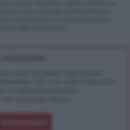
iscussa con il prof. Angelo d’Orsi. Redattore de Il Becco di
abora per un breve periodo alla rivista Historia Magistra.
ismo e al gramscianesimo. Per una risposta sovranista,
ialista in Italia e nel mondo intero.
ATTENZIONE!
r reagire alla dittatura degli algoritmi.
iDiplomatico lede un tuo diritto fondamentale.
a vera informazione pluralista.
a alla nostra Lunga Marcia.
Abbonati!