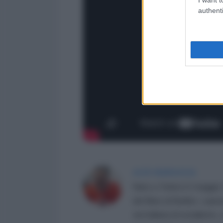
authenti
ALEX MARSAGLIA
Nato a Torino il 2 maggio 
del Muro di Berlino. Laurea
via italiana al socialismo,