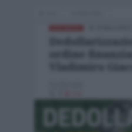
Home
IN PRIMO PIANO
20 Marzo 2026 1
NORD-AMERICA
Dedollarizzazio
ordine finanzi
Vladimiro Gia
Alex Marsaglia
3743