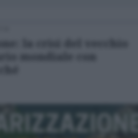
7:21
ne: la crisi del vecchio
ario mondiale con
cché