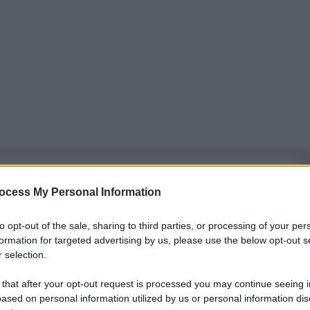
iti per sempre. Il tuo contributo fa la differenza:
ocess My Personal Information
mazione. L'ANTIDIPLOMATICO SEI ANCHE TU!
to opt-out of the sale, sharing to third parties, or processing of your per
formation for targeted advertising by us, please use the below opt-out s
a 5€
Dona 15€
Scegli importo
 selection.
 that after your opt-out request is processed you may continue seeing i
ased on personal information utilized by us or personal information dis
organizzato in videoconferenza una relazione