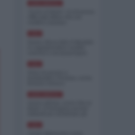
NORD-AMERICA
"Scorte al limite": il retroscena
CNN sulla difesa USA nel
conflitto iraniano
ASIA
Yemen, blocco Bab el-Mandab:
Le superpetroliere saudite
costrette a circumnavigare
l'Africa
ASIA
l'Iran era pronto a
bombardare l'Ucraina, cos'ha
fermato l'attacco
NORD-AMERICA
Guerra all'Iran, scorte USA al
limite: il Pentagono investe
miliardi per ricostituire gli
arsenali
ASIA
Canale diplomatico resta