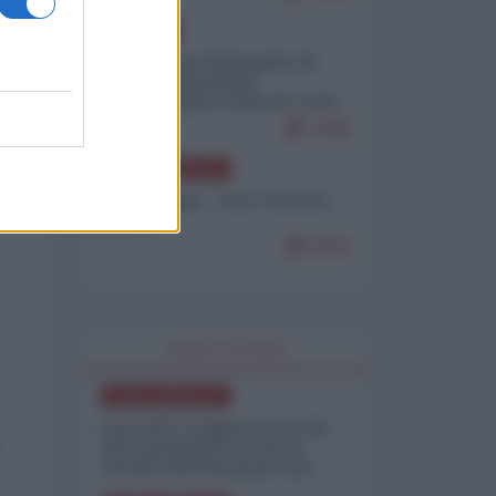
EUROPA
Petro accusa Netanyahu di
essere responsabile
"dell'invasione civile di Ceuta
da parte dei marocchini"
7099
NORD-AMERICA
Chris Hedges - Don Corleone
Trump
6929
WORLD AFFAIRS
NORD-AMERICA
Iran-USA, scoppia il caso dei
dati manipolati: il nuovo
metodo del Pentagono per
minimizzare le perdite