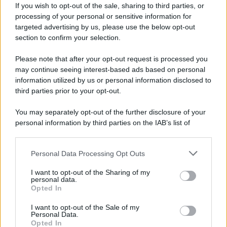
If you wish to opt-out of the sale, sharing to third parties, or
processing of your personal or sensitive information for
targeted advertising by us, please use the below opt-out
section to confirm your selection.
Please note that after your opt-out request is processed you
may continue seeing interest-based ads based on personal
information utilized by us or personal information disclosed to
third parties prior to your opt-out.
You may separately opt-out of the further disclosure of your
personal information by third parties on the IAB’s list of
downstream participants.
Personal Data Processing Opt Outs
This information may also be disclosed by us to third parties
IL LIBRO DEL MESE
on the IAB’s List of Downstream Participants that may further
I want to opt-out of the Sharing of my
disclose it to other third parties.
personal data.
Opted In
Please note that this website/app uses one or more Google
services and may gather and store information including but
I want to opt-out of the Sale of my
Personal Data.
not limited to your visit or usage behaviour. You may click to
Opted In
grant or deny consent to Google and its third-party tags to