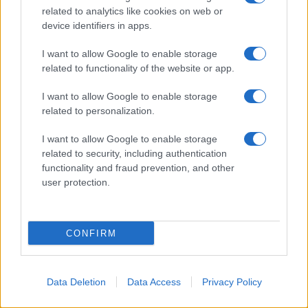
related to analytics like cookies on web or
device identifiers in apps.
#
SCELTI
DAL
PEOPLE'S
DAILY
I want to allow Google to enable storage
related to functionality of the website or app.
I want to allow Google to enable storage
related to personalization.
I want to allow Google to enable storage
related to security, including authentication
functionality and fraud prevention, and other
Registro di ispezione di un drone
user protection.
intelligente
30 Luglio 2026 09:00
CONFIRM
#
LA
BELT
AND
ROAD
INITIATIVE
Data Deletion
Data Access
Privacy Policy