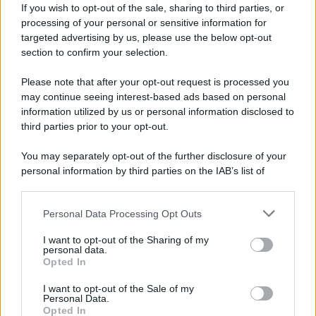
If you wish to opt-out of the sale, sharing to third parties, or
di Michelangelo Severgnini
processing of your personal or sensitive information for
targeted advertising by us, please use the below opt-out
section to confirm your selection.
Please note that after your opt-out request is processed you
La Trilogia del Rimosso di Michelangelo
may continue seeing interest-based ads based on personal
Severgnini, prodotta da l'AntiDiplomatico,
information utilized by us or personal information disclosed to
interamente in chiaro
third parties prior to your opt-out.
24 Luglio 2026 15:49
You may separately opt-out of the further disclosure of your
personal information by third parties on the IAB’s list of
downstream participants.
#
GENERAZIONE
ANTIDIPLOMATICA
Personal Data Processing Opt Outs
This information may also be disclosed by us to third parties
on the IAB’s List of Downstream Participants that may further
I want to opt-out of the Sharing of my
disclose it to other third parties.
personal data.
Opted In
Please note that this website/app uses one or more Google
services and may gather and store information including but
I want to opt-out of the Sale of my
Personal Data.
not limited to your visit or usage behaviour. You may click to
Opted In
grant or deny consent to Google and its third-party tags to