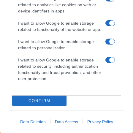
related to analytics like cookies on web or
#
LA
BELT
AND
ROAD
INITIATIVE
device identifiers in apps.
I want to allow Google to enable storage
related to functionality of the website or app.
I want to allow Google to enable storage
related to personalization.
I want to allow Google to enable storage
Yunnan: Dove il tè incontra il caffè e la
related to security, including authentication
macadamia profuma di futuro
functionality and fraud prevention, and other
27 Ottobre 2025 10:00
user protection.
CONFIRM
#
I
MEDIA
ALLA
GUERRA
Data Deletion
Data Access
Privacy Policy
di Francesco Santoianni