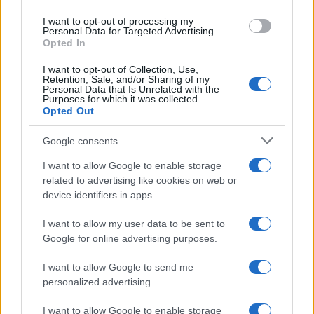
progresso e dell’unità etnica
use your data for below specified purposes in below Google
I want to opt-out of processing my
consent section.
Personal Data for Targeted Advertising.
03 Agosto 2026 14:00
Opted In
I want to opt-out of Collection, Use,
Retention, Sale, and/or Sharing of my
Personal Data that Is Unrelated with the
#
SCELTI
DAL
PEOPLE'S
DAILY
Purposes for which it was collected.
Opted Out
Google consents
I want to allow Google to enable storage
related to advertising like cookies on web or
device identifiers in apps.
I want to allow my user data to be sent to
Registro di ispezione di un drone
Google for online advertising purposes.
intelligente
30 Luglio 2026 09:00
I want to allow Google to send me
personalized advertising.
I want to allow Google to enable storage