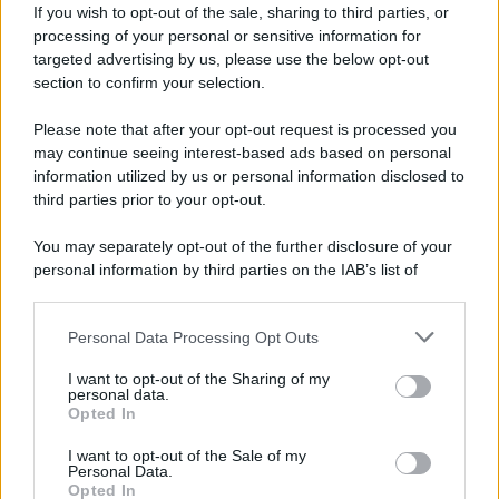
If you wish to opt-out of the sale, sharing to third parties, or
processing of your personal or sensitive information for
targeted advertising by us, please use the below opt-out
section to confirm your selection.
Dalla Convertibilità al "grillete fiscal":
l'Argentina si consegna ai mercati (ancora
Please note that after your opt-out request is processed you
una volta)
may continue seeing interest-based ads based on personal
01 Agosto 2026 19:07
information utilized by us or personal information disclosed to
third parties prior to your opt-out.
You may separately opt-out of the further disclosure of your
#
ECONOMIA
E
DINTORNI
personal information by third parties on the IAB’s list of
downstream participants.
Personal Data Processing Opt Outs
di Giuseppe Masala
This information may also be disclosed by us to third parties
on the IAB’s List of Downstream Participants that may further
I want to opt-out of the Sharing of my
disclose it to other third parties.
personal data.
Opted In
Please note that this website/app uses one or more Google
services and may gather and store information including but
I want to opt-out of the Sale of my
Personal Data.
not limited to your visit or usage behaviour. You may click to
Gli Stati Uniti stanno perdendo “la Guerra
Opted In
grant or deny consent to Google and its third-party tags to