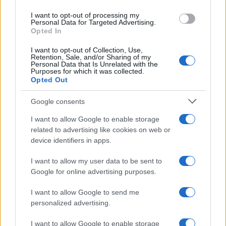
Mondiale a pezzi”?
use your data for below specified purposes in below Google
I want to opt-out of processing my
25 Giugno 2026 10:00
consent section.
Personal Data for Targeted Advertising.
Opted In
I want to opt-out of Collection, Use,
Retention, Sale, and/or Sharing of my
#
EXODUS
Personal Data that Is Unrelated with the
Purposes for which it was collected.
Opted Out
di Michelangelo Severgnini
Google consents
I want to allow Google to enable storage
related to advertising like cookies on web or
device identifiers in apps.
La Trilogia del Rimosso di Michelangelo
Severgnini, prodotta da l'AntiDiplomatico,
I want to allow my user data to be sent to
interamente in chiaro
Google for online advertising purposes.
24 Luglio 2026 15:49
I want to allow Google to send me
personalized advertising.
I want to allow Google to enable storage