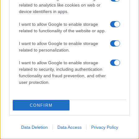
related to analytics like cookies on web or
device identifiers in apps.
Trump consegna alle miniere le terre
sacre dei nativi. Ai turisti resta la
I want to allow Google to enable storage
cartolina
related to functionality of the website or app.
16 Luglio 2026 09:30
I want to allow Google to enable storage
related to personalization.
I want to allow Google to enable storage
#
I
MEZZI
E
I
FINI
related to security, including authentication
functionality and fraud prevention, and other
user protection.
di Francesco Erspamer
CONFIRM
Data Deletion
Data Access
Privacy Policy
Halloween e il fascismo
03 Novembre 2025 09:00