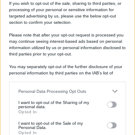
If you wish to opt-out of the sale, sharing to third parties, or
30 Luglio 2026 09:00
processing of your personal or sensitive information for
targeted advertising by us, please use the below opt-out
section to confirm your selection.
#
LA
BELT
AND
ROAD
INITIATIVE
Please note that after your opt-out request is processed you
may continue seeing interest-based ads based on personal
information utilized by us or personal information disclosed to
third parties prior to your opt-out.
You may separately opt-out of the further disclosure of your
personal information by third parties on the IAB’s list of
downstream participants.
Yunnan: Dove il tè incontra il caffè e la
Personal Data Processing Opt Outs
This information may also be disclosed by us to third parties
macadamia profuma di futuro
on the IAB’s List of Downstream Participants that may further
I want to opt-out of the Sharing of my
27 Ottobre 2025 10:00
disclose it to other third parties.
personal data.
Opted In
Please note that this website/app uses one or more Google
services and may gather and store information including but
I want to opt-out of the Sale of my
Personal Data.
not limited to your visit or usage behaviour. You may click to
#
I
MEDIA
ALLA
GUERRA
Opted In
grant or deny consent to Google and its third-party tags to