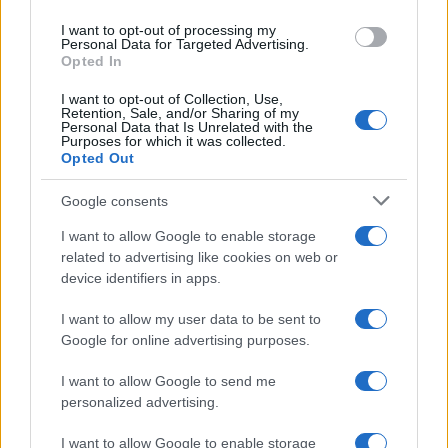
Iran, ma i dati lo smentiscono
use your data for below specified purposes in below Google
I want to opt-out of processing my
consent section.
Personal Data for Targeted Advertising.
EUROPA
Opted In
Petro accusa Netanyahu di essere responsabile
"dell'invasione civile di Ceuta da parte dei
I want to opt-out of Collection, Use,
Retention, Sale, and/or Sharing of my
marocchini"
Personal Data that Is Unrelated with the
Purposes for which it was collected.
Opted Out
Google consents
I want to allow Google to enable storage
related to advertising like cookies on web or
device identifiers in apps.
I want to allow my user data to be sent to
Google for online advertising purposes.
I want to allow Google to send me
personalized advertising.
I want to allow Google to enable storage