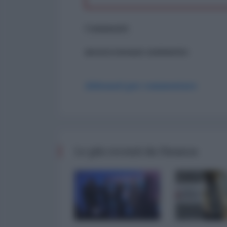
Commenti
ancora nessun commento
Abbonati per commentare
Le più recenti da Finanza