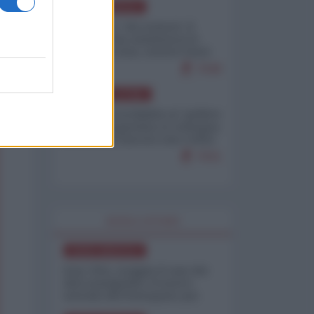
NORD-AMERICA
Il "mistero" dei numeri: il
governo Usa minimizza le
vittime in Iran, mentre fonti
interne...
7648
AMERICA LATINA
Dalla Convertibilità al "grillete
fiscal": l'Argentina si consegna
ai mercati (ancora una volta)
7631
WORLD AFFAIRS
NORD-AMERICA
Iran-USA, scoppia il caso dei
dati manipolati: il nuovo
metodo del Pentagono per
minimizzare le perdite