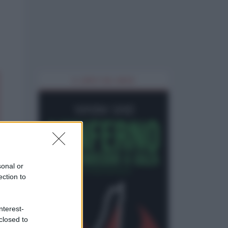
IL LIBRO DEL MESE
sonal or
ection to
nterest-
closed to