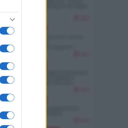
Quali sarebbero le “vittorie
ucraine” decantate dai media
italici?
9503
EUROPA
Invasione di Ceuta: cosa sta
accadendo
nell'enclave spagnola?
9153
EUROPA
Quando il figlio di Netanyahu
incitava "l'occupazione
musulmana" di Ceuta e
Melilla
8316
EUROPA
Geopolitica predatoria (di
Marco Travaglio)
8234