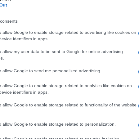
o il principio che si può seguire nei confronti dei
Out
o sistema di regole che si usano per i sospettati per
m il ministro Alfano, aggiungendo che «sono stati
consents
sione dei prefetti nei confronti di stranieri» sospetti e
o allow Google to enable storage related to advertising like cookies on
o e di documenti validi per espatrio».
evice identifiers in apps.
o allow my user data to be sent to Google for online advertising
s.
to l’operazione Strade Sicure, abbiamo trovato le
amo a 4800 militari a presidio delle nostre città con
to allow Google to send me personalized advertising.
ti sensibili». 600 i militari destinati alla sicurezza dei
o allow Google to enable storage related to analytics like cookies on
evice identifiers in apps.
o allow Google to enable storage related to functionality of the website
vato oggi c’è anche una stretta sul web: sarà stilata
giano al terrorismo e ci sarà il potere di oscuramento
o allow Google to enable storage related to personalization.
ll’Interno, Angelino Alfano.
o allow Google to enable storage related to security, including