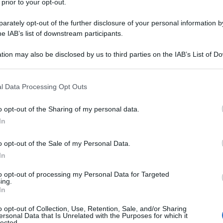
smo internazionale. Lo ha detto il ministro dell’Interno
 prior to your opt-out.
nza stampa a Palazzo Chigi al termine del cdm. Il
rately opt-out of the further disclosure of your personal information by
 a 6 anni di reclusione per chi si arruola in
he IAB’s list of downstream participants.
 le nuove misure, è previsto l’arresto per chi detiene
azione di esplosivi e per chi omette di denunciare il
tion may also be disclosed by us to third parties on the IAB’s List of 
e rafforzate le misure di prevenzione. «Si potranno
 that may further disclose it to other third parties.
tati di terrorismo le stesse misure di prevenzione già
 that this website/app uses one or more Google services and may gath
, ha detto il ministro.
l Data Processing Opt Outs
including but not limited to your visit or usage behaviour. You may click 
 to Google and its third-party tags to use your data for below specifi
»
o opt-out of the Sharing of my personal data.
ogle consent section.
In
 punire chi va a combattere in terra straniera avendo
o opt-out of the Sale of my Personal Data.
to il ministro dell’Interno rispondendo a chi gli chiede
In
sta che va a combattere assieme alle organizzazioni
 forze che combattono l’Isis, come i gruppi che fanno
to opt-out of processing my Personal Data for Targeted
no.
ing.
In
 dei prefetti»
o opt-out of Collection, Use, Retention, Sale, and/or Sharing
ersonal Data that Is Unrelated with the Purposes for which it
lected.