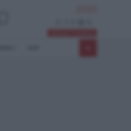
ACCEDI
Abbonati / Sostienici
NIONI
SHOP