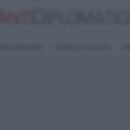
TURA E RESISTENZA
LAVORO E LOTTE SOCIALI
OPI