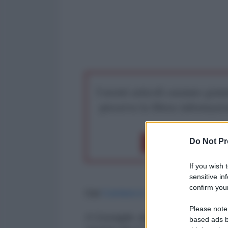
I nostri articoli saranno gratu
preserva la libera infor
Do Not Pr
Dona 1€
Don
If you wish 
sensitive in
confirm your
Dal
Corriere.it:
Please note
Il Consiglio dei Ministri ha app
based ads b