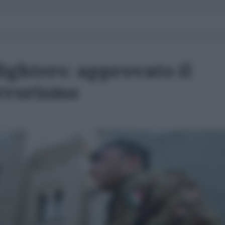
fighters: approvato il
errorismo