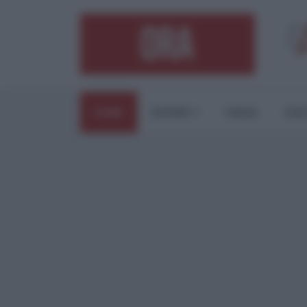
HOME
ESTERI
ITALIA
CUL