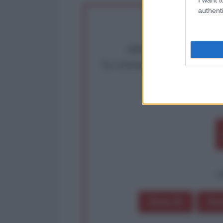
authenti
Abbiamo poco tempo pe
La censura imposta a l'Ant
Rivendica un
Partecip
op
Dona 1€
Don