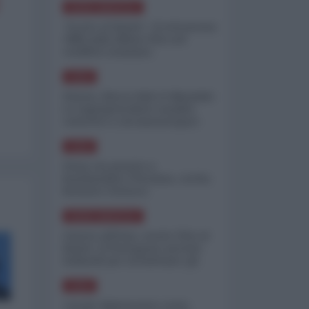
NORD-AMERICA
"Scorte al limite": il retroscena
CNN sulla difesa USA nel
conflitto iraniano
ASIA
Yemen, blocco Bab el-Mandab:
Le superpetroliere saudite
costrette a circumnavigare
l'Africa
ASIA
l'Iran era pronto a
bombardare l'Ucraina, cos'ha
fermato l'attacco
NORD-AMERICA
Guerra all'Iran, scorte USA al
limite: il Pentagono investe
miliardi per ricostituire gli
arsenali
ASIA
Canale diplomatico resta