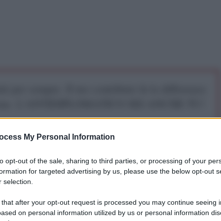
iti per sempre. Il tuo contributo fa la differenza:
mazione. L'ANTIDIPLOMATICO SEI ANCHE TU!
ocess My Personal Information
a 5€
Dona 15€
Scegli importo
to opt-out of the sale, sharing to third parties, or processing of your per
formation for targeted advertising by us, please use the below opt-out s
 selection.
 that after your opt-out request is processed you may continue seeing i
rovato ieri un decreto legge che contiene regole più
ased on personal information utilized by us or personal information dis