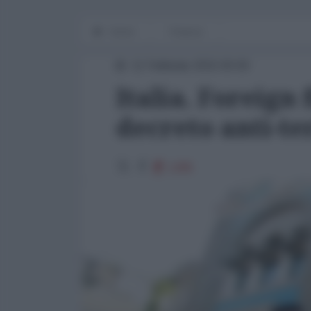
Home
Finanza
11 Febbraio 2015 00:00
Italia. Foreign 
decreto anti-t
1285