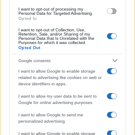
investe miliardi per ricostituire gli arsenali
use your data for below specified purposes in below Google
I want to opt-out of processing my
consent section.
Personal Data for Targeted Advertising.
ASIA
Opted In
Canale diplomatico resta aperto: cosa si sono detti i
ministri di Iran e Arabia Saudita
I want to opt-out of Collection, Use,
Retention, Sale, and/or Sharing of my
Personal Data that Is Unrelated with the
NORD-AMERICA
Purposes for which it was collected.
"Una guerra illegale": Trump minimizza le perdite in
Opted Out
Iran, ma i dati lo smentiscono
Google consents
EUROPA
Petro accusa Netanyahu di essere responsabile
I want to allow Google to enable storage
"dell'invasione civile di Ceuta da parte dei
related to advertising like cookies on web or
marocchini"
device identifiers in apps.
I want to allow my user data to be sent to
Google for online advertising purposes.
I want to allow Google to send me
personalized advertising.
I want to allow Google to enable storage