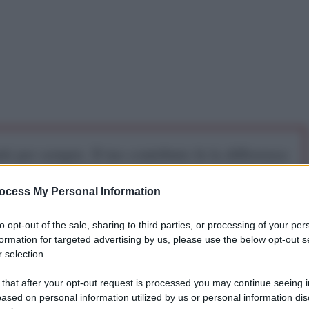
iti per sempre. Il tuo contributo fa la differenza:
mazione. L'ANTIDIPLOMATICO SEI ANCHE TU!
ocess My Personal Information
a 5€
Dona 15€
Scegli importo
to opt-out of the sale, sharing to third parties, or processing of your per
formation for targeted advertising by us, please use the below opt-out s
 selection.
 that after your opt-out request is processed you may continue seeing i
ased on personal information utilized by us or personal information dis
stra
Alternative fuer Deutschland
(
AFD)
ha appena