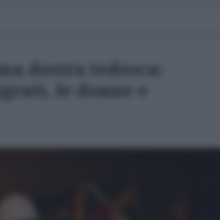
ma destra tedesca:
grati, le donne e