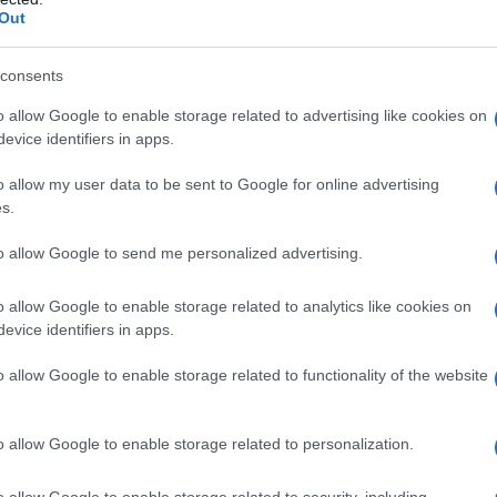
Out
li televisivi ARD e ZDF , le elezioni si sono
 del previsto per la CDU. Nella sua roccaforte
consents
la Cdu sarebbe finita seconda con il 27,5% dei
o allow Google to enable storage related to advertising like cookies on
nania-Palatinato, ugualmente seconda con il 33% dei
evice identifiers in apps.
del Spd che hanno vinto con il 37,5%. In Sassonia-
0% dei voti. Tuttavia questo risultato, ridotto del 10%
o allow my user data to be sent to Google for online advertising
 non può far gioire i membri del partito.
s.
to allow Google to send me personalized advertising.
 pertanto entrati in questi tre parlamenti, in numero
itica regionale.
o allow Google to enable storage related to analytics like cookies on
evice identifiers in apps.
izia spari sui migranti
o allow Google to enable storage related to functionality of the website
mento europeo nel 2014, con due deputati, così come
L'AFD era stato creato su una base anti-euro. Dopo è
o allow Google to enable storage related to personalization.
i, xenofobe e di difesa di una concezione patriarcale
 ha fatto campagna elettorale. L'ala liberale del
o allow Google to enable storage related to security, including