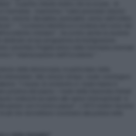
ta" . Il partito chiede inoltre che la scuola - di
 Germania - trasmetta i "valori prussiani classici
tizia, onestà, disciplina, puntualità, senso dell'ordine,
over " . "La nostra identità si è evoluta nel corso dei
ell'occidente cristiano" , ha scritto anche la sezione
lo dedicato al suo programma di immigrazione.
nto xenofobo Pegida attivo nella Germania orientale
ntro l' 'islamizzazione dell'Occidente " .
ente della democrazia, in particolare della
i referendum. Allo stesso tempo, vuole costringere
nalismo: "I musei, le orchestre e i teatri hanno il
 positiva del paese. I teatri della Sassonia-Anhalt
sici tedeschi accanto alle opere internazionali in
ficazione con il nostro paese". L'AFD inoltre favorire
locali che dovrebbero sostituirsi alla polizia nella
ia e della famiglia"