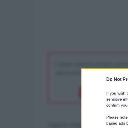
I nostri articoli saranno gratu
preserva la libera infor
Do Not Pr
Dona 1€
Don
If you wish 
sensitive in
confirm your
Please note
based ads b
Il partito tedesco di estrema de