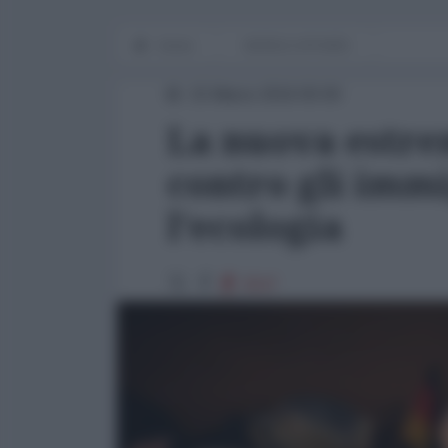
Home
WORLD AFFAIRS
15 Marzo 2016 00:00
La nuova estre
contro gli immi
l'ecologia
3547