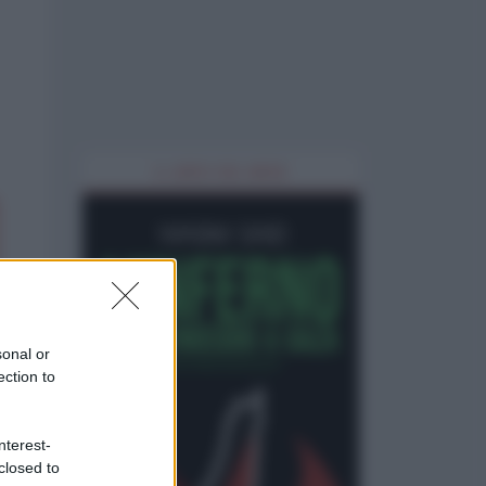
IL LIBRO DEL MESE
sonal or
ection to
nterest-
closed to