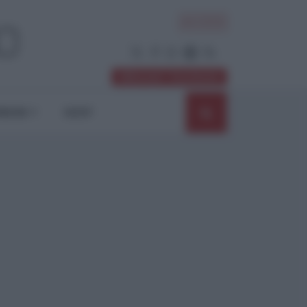
ACCEDI
Abbonati / Sostienici
NIONI
SHOP