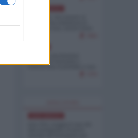
NORD-AMERICA
Il "mistero" dei numeri: il
governo Usa minimizza le
vittime in Iran, mentre fonti
interne...
7683
EUROPA
Mosca: le esercitazioni
nucleari di Germania e
Francia sono il preludio a una
guerra contro la Russia
7370
WORLD AFFAIRS
NORD-AMERICA
Iran-USA, scoppia il caso dei
dati manipolati: il nuovo
metodo del Pentagono per