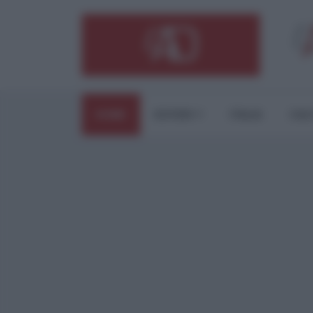
HOME
ESTERI
ITALIA
CUL