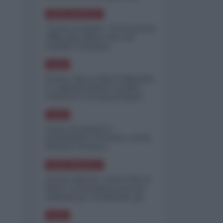
minimizzare le perdite
NORD-AMERICA
"Scorte al limite": il retroscena
CNN sulla difesa USA nel
conflitto iraniano
ASIA
Yemen, blocco Bab el-Mandab:
Le superpetroliere saudite
costrette a circumnavigare
l'Africa
ASIA
l'Iran era pronto a
bombardare l'Ucraina, cos'ha
fermato l'attacco
NORD-AMERICA
Guerra all'Iran, scorte USA al
limite: il Pentagono investe
miliardi per ricostituire gli
arsenali
ASIA