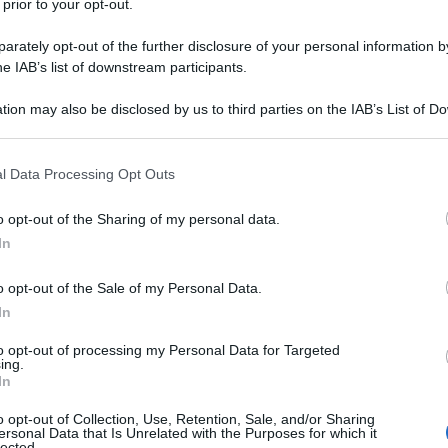
 prior to your opt-out.
 elettorale in Germania entrando in tre parlamenti
rto dei voti espressi nella regione orientale. Creato
rately opt-out of the further disclosure of your personal information by
rtito ora mostra apertamente le sue posizioni
he IAB’s list of downstream participants.
iritti delle donne e degli omosessuali, spiega su
tion may also be disclosed by us to third parties on the IAB’s List of 
 that may further disclose it to other third parties.
 that this website/app uses one or more Google services and may gath
l Data Processing Opt Outs
è votato per rinnovare i parlamenti locali di tre
including but not limited to your visit or usage behaviour. You may click 
g, Renania-Palatinato e Sassonia-Anhalt. Molti
 to Google and its third-party tags to use your data for below specifi
o opt-out of the Sharing of my personal data.
oto come una specie di referendum sulle politiche di
ogle consent section.
In
e dal Cancelliere tedesco, Angela Merkel.
o opt-out of the Sale of my Personal Data.
ito di Merkel, l'Unione Cristiano-Democratica (CDU) ha
In
itte degli ultimi decenni. Queste elezioni sono state
artito di estrema destra.
to opt-out of processing my Personal Data for Targeted
ing.
In
fatti ottenuto molti voti nei tre Laender in cui si è
tre Parlamenti regionali. In Sassonia-Anhal ha
o opt-out of Collection, Use, Retention, Sale, and/or Sharing
ersonal Data that Is Unrelated with the Purposes for which it
Palatinato il 10 e in Baden-Wuerttemberg il 12,5.
lected.