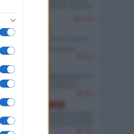
Quali sarebbero le “vittorie
ucraine” decantate dai media
italici?
10259
EUROPA
Invasione di Ceuta: cosa sta
accadendo
nell'enclave spagnola?
9222
EUROPA
Quando il figlio di Netanyahu
incitava "l'occupazione
musulmana" di Ceuta e
Melilla
8492
AMERICA LATINA
Dalla Convertibilità al "grillete
fiscal": l'Argentina si consegna
ai mercati (ancora una volta)
7817