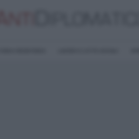
TURA E RESISTENZA
LAVORO E LOTTE SOCIALI
OPI