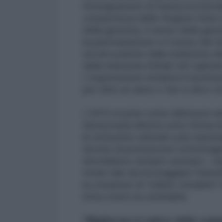
l'immigrazione di massa incontrolla
competenza delle Regioni Unite in
della giustizia, il senso della gius
la partecipazione e il senso del d
secoli a partire dalla tradizione d
della Sassonia-Anhalt nel capito
L'espressione richiama il movime
per oltre un anno e che si dice co
L'AFD si pone come difensore ard
democrazia diretta sotto forma d
le istituzioni culturali a più nazio
dovere di promuovere un'immagine
dovrebbero sempre suonare i clas
modo tale da incoraggiare l'identi
la creazione di "milizie cittadine" 
lotta contro la criminalità.
"Migliorare il valore della copp