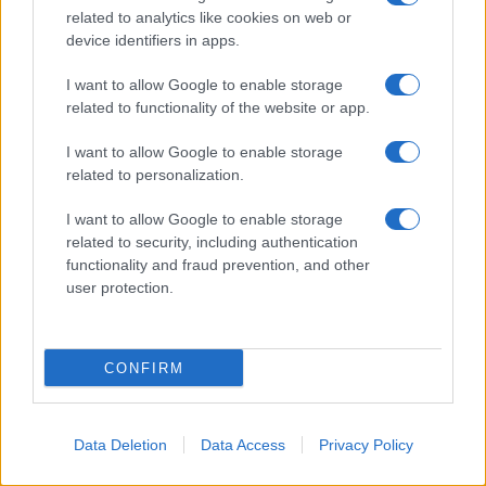
related to analytics like cookies on web or
device identifiers in apps.
I want to allow Google to enable storage
related to functionality of the website or app.
I want to allow Google to enable storage
Halloween e il fascismo
related to personalization.
03 Novembre 2025 09:00
I want to allow Google to enable storage
related to security, including authentication
functionality and fraud prevention, and other
user protection.
#
MONDO
GRANDE
E
TERRIBILE
di Paolo Desogus
CONFIRM
Data Deletion
Data Access
Privacy Policy