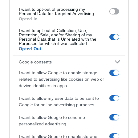
use your data for below specified purposes in below Google
I want to opt-out of processing my
consent section.
Personal Data for Targeted Advertising.
#
NATIVI
Opted In
I want to opt-out of Collection, Use,
di Raffaella Milandri
Retention, Sale, and/or Sharing of my
Personal Data that Is Unrelated with the
Purposes for which it was collected.
Opted Out
Google consents
Trump consegna alle miniere le terre
I want to allow Google to enable storage
sacre dei nativi. Ai turisti resta la
related to advertising like cookies on web or
cartolina
device identifiers in apps.
16 Luglio 2026 09:30
I want to allow my user data to be sent to
Google for online advertising purposes.
I want to allow Google to send me
#
I
MEZZI
E
I
FINI
personalized advertising.
I want to allow Google to enable storage
di Francesco Erspamer