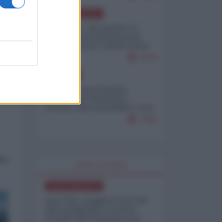
NORD-AMERICA
Il "mistero" dei numeri: il
governo Usa minimizza le
vittime in Iran, mentre fonti
interne...
7673
EUROPA
Mosca: le esercitazioni
nucleari di Germania e
Francia sono il preludio a una
guerra contro la Russia
7335
ta
WORLD AFFAIRS
NORD-AMERICA
Iran-USA, scoppia il caso dei
dati manipolati: il nuovo
metodo del Pentagono per