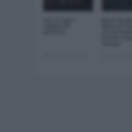
Isis, il capro
Mons Jacqu
espiatorio
Mourad: il
perfetto
sta lascian
morire il p
siriano
06 Gennaio 2024 12:00
05 Gennaio 202