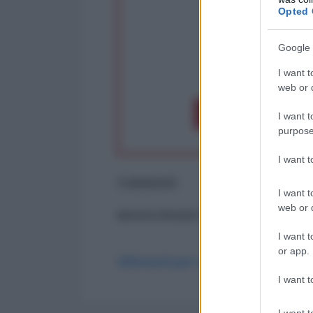
Opted 
Google 
op
I want t
web or d
Dona 1€
Don
I want t
purpose
I want 
Commenti
I want t
web or d
ancora nessun commento
I want t
or app.
Abbonati per commentare
I want t
I want t