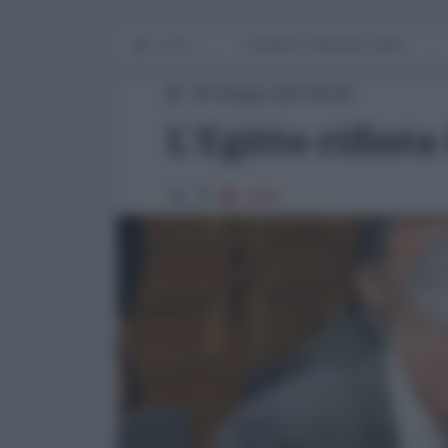
Home
GUERRE E IMPERIALISMO
18 Ottobre 2013 00:00
L'Egitto rifiuta
1293