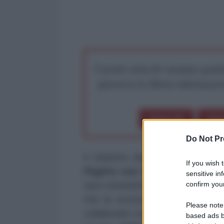
I nostri articoli saranno gratu
preserva la libera infor
Dona 1€
Don
Do Not Pr
Il ministro delle Finanze egizi
If you wish 
l'Egitto non ha bisogno di un
sensitive in
confirm your
suoi commenti seguono le parole 
che la scorsa settimana aveva c
Please note
collaborare con le nuove autorit
based ads b