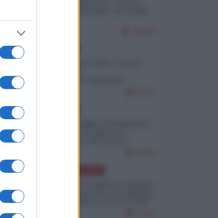
Quali sarebbero le “vittorie
ucraine” decantate dai media
italici?
10069
EUROPA
Invasione di Ceuta: cosa sta
accadendo
nell'enclave spagnola?
9208
EUROPA
Quando il figlio di Netanyahu
incitava "l'occupazione
musulmana" di Ceuta e
Melilla
8446
AMERICA LATINA
Dalla Convertibilità al "grillete
fiscal": l'Argentina si consegna
ai mercati (ancora una volta)
7766