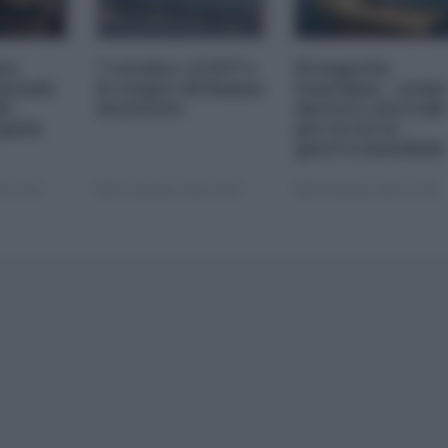
es
7 ottobre, il NYT e
Prosperity
 mondo
lo stupro di Hamas
Guardian... nom
do
inventato
davvero surreal
opolo
per la terza
guerra mondiale
4 15:00
05 Gennaio 2024 10:00
04 Gennaio 2024 13:00