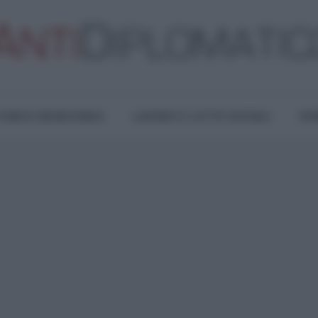
TURA E RESISTENZA
LAVORO E LOTTE SOCIALI
OPI