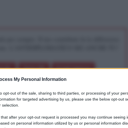
iti per sempre. Il tuo contributo fa la differenza:
mazione. L'ANTIDIPLOMATICO SEI ANCHE TU!
a 5€
Dona 15€
Scegli importo
ocess My Personal Information
ano,
Ahmed Galal,
ha dichiarato che
al momento
to opt-out of the sale, sharing to third parties, or processing of your per
 prestito dal Fondo Monetario Internazionale.
I
formation for targeted advertising by us, please use the below opt-out s
 selection.
del Direttore Operativo del FMI, Christine Lagarde,
onfermato l'impegno dell'istituzione finanziaria a
 that after your opt-out request is processed you may continue seeing i
à egiziane e aveva proposto l'invio di una missione a
ased on personal information utilized by us or personal information dis