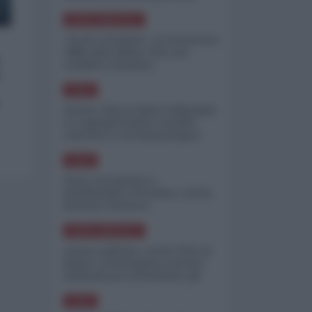
minimizzare le perdite
NORD-AMERICA
"Scorte al limite": il retroscena
CNN sulla difesa USA nel
e
conflitto iraniano
e
ASIA
Yemen, blocco Bab el-Mandab:
Le superpetroliere saudite
costrette a circumnavigare
l'Africa
ASIA
l'Iran era pronto a
bombardare l'Ucraina, cos'ha
fermato l'attacco
NORD-AMERICA
Guerra all'Iran, scorte USA al
limite: il Pentagono investe
miliardi per ricostituire gli
arsenali
ASIA