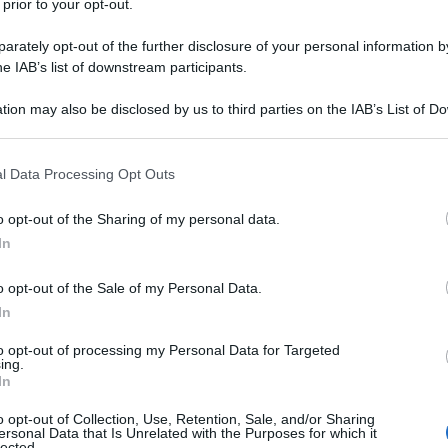
 prior to your opt-out.
l'Egitto non aveva bisogno del prestito, perché
ffermare la sua credibilità tra gli investitori
rately opt-out of the further disclosure of your personal information by
accordo con l'FMI non esisteva più
. per due anni,
he IAB’s list of downstream participants.
in negoziati per un prestito di 4,8 miliardi dollari che
tion may also be disclosed by us to third parties on the IAB’s List of 
 soprattutto a causa della riluttanza del governo
 that may further disclose it to other third parties.
olari, come la riduzione dei sussidi per il carburante
 that this website/app uses one or more Google services and may gath
l Data Processing Opt Outs
including but not limited to your visit or usage behaviour. You may click 
 to Google and its third-party tags to use your data for below specifi
o opt-out of the Sharing of my personal data.
ogle consent section.
In
ATTENZIONE!
o opt-out of the Sale of my Personal Data.
r reagire alla dittatura degli algoritmi.
In
iDiplomatico lede un tuo diritto fondamentale.
to opt-out of processing my Personal Data for Targeted
a vera informazione pluralista.
ing.
In
a alla nostra Lunga Marcia.
o opt-out of Collection, Use, Retention, Sale, and/or Sharing
ersonal Data that Is Unrelated with the Purposes for which it
lected.