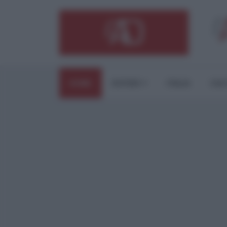
HOME
ESTERI
ITALIA
CUL