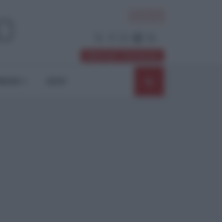
ACCEDI
Abbonati / Sostienici
NIONI
SHOP