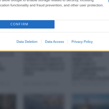
cation functionality and fraud prevention, and other user protection.
IMPERIALISMO
CONFIRM
Data Deletion
Data Access
Privacy Policy
rra di
Guardian: il
L'ultima carta
numero dei morti
degli Usa:
o
a Gaza se la guerra
riprende il
dia
durerà per tutto il
corteggiamento
2024
occidentale
dell'Arabia Saudi
4 07:00
10 Gennaio 2024 07:00
10 Gennaio 2024 07:00