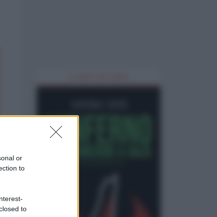
IL LIBRO DEL MESE
sonal or
ection to
nterest-
closed to