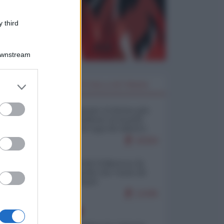
 third
Downstream
er and store
I PIÙ LETTI DELLA SETTIMANA
to grant or
ed purposes
Restare umani: la forma più
alta di ribellione al mondo
distopico di oggi (di Alberto
Bradanini)
20304
Ceuta: perché il Marocco fa
con noi quello che vuole (di
Alberto Negri)
12445
EUROPA