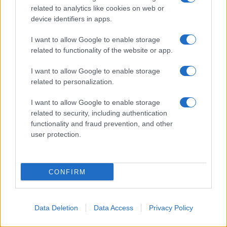
related to analytics like cookies on web or
device identifiers in apps.
I want to allow Google to enable storage
La governance cinese vista dai
related to functionality of the website or app.
rappresentanti italiani e la visione dello
sviluppo comune sino-italiano
I want to allow Google to enable storage
06 Agosto 2026 08:00
related to personalization.
I want to allow Google to enable storage
related to security, including authentication
functionality and fraud prevention, and other
#
SCELTI
DAL
PEOPLE'S
DAILY
user protection.
CONFIRM
Data Deletion
Data Access
Privacy Policy
Registro di ispezione di un drone