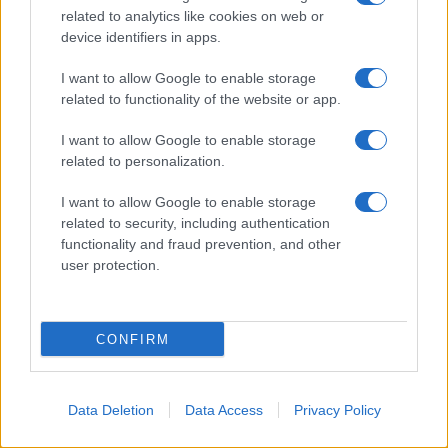
related to analytics like cookies on web or
device identifiers in apps.
I want to allow Google to enable storage
related to functionality of the website or app.
I want to allow Google to enable storage
Berlino salva la privacy delle chat online –
ma il rischio censura resta all’orizzonte
related to personalization.
17 Ottobre 2025 13:00
I want to allow Google to enable storage
related to security, including authentication
functionality and fraud prevention, and other
user protection.
#
UNA
FINESTRA
APERTA
CONFIRM
Una finestra aperta
Data Deletion
Data Access
Privacy Policy