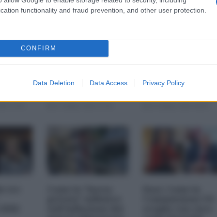
cation functionality and fraud prevention, and other user protection.
i più
Nexperia,
Chi paga il
CONFIRM
 della
l'ennesimo
risanamento dei
s-
suicidio europeo
conti pubblici
a
(Spiegato facile)
Data Deletion
Data Access
Privacy Policy
25 11:00
23 Ottobre 2025 07:00
20 Ottobre 2025 09:00
le tre
Come la "borsa
Dazi. Come la
privata" influisce
Commissione UE
 2026
sull'inflazione dei
sceglie con cura