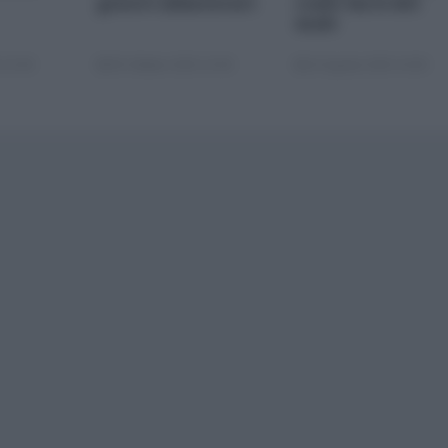
generi alimentari
come farsi del
male
 22:00
05 Ottobre 2025 13:00
22 Agosto 2025 10:00