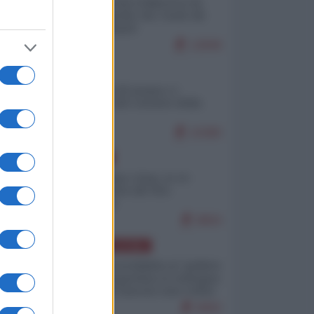
Ceuta: perché il Marocco fa
con noi quello che vuole (di
Alberto Negri)
12849
ITALIA
Il turismo di massa e i
"risvegli" del Corriere della
sera
10380
EUROPA
Cina, Russia e Iran, io ve
l’avevo detto (di Vito
Petrocelli)
8804
AMERICA LATINA
Dalla Convertibilità al "grillete
fiscal": l'Argentina si consegna
ai mercati (ancora una volta)
8083