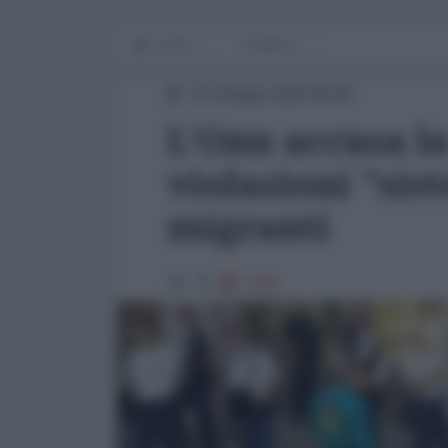
Home
Finanza
22 Ottobre 2015 00:00
L'Onu accusa l
violazioni "sist
migranti
1755