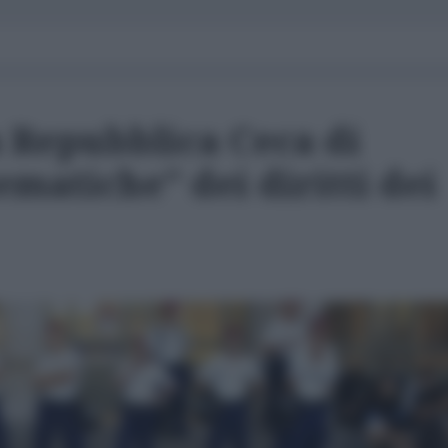
a Repubblica Ceca di
ematiche" dei diritti dei