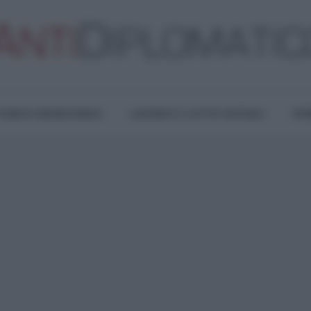
TURA E RESISTENZA
LAVORO E LOTTE SOCIALI
OPI