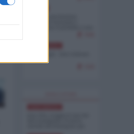
EUROPA
Mosca: le esercitazioni
nucleari di Germania e
Francia sono il preludio a una
guerra contro la Russia
7645
NORD-AMERICA
Chris Hedges - Don Corleone
Trump
7220
WORLD AFFAIRS
NORD-AMERICA
Iran-USA, scoppia il caso dei
dati manipolati: il nuovo
metodo del Pentagono per
minimizzare le perdite