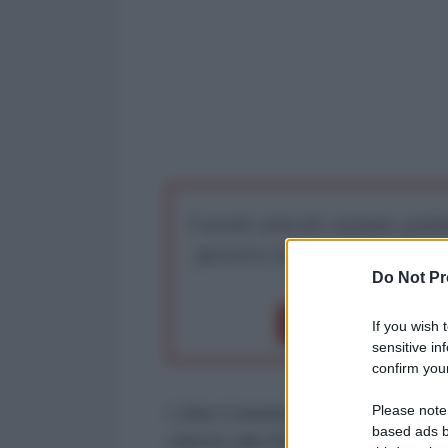
I nostri articoli saranno gratu
preserva la libera infor
Do Not Pr
Dona 1€
Don
If you wish 
sensitive in
confirm your
Please note
L'Alto Commissario delle Nazioni 
based ads b
chiesto alla Repubblica ceca giove