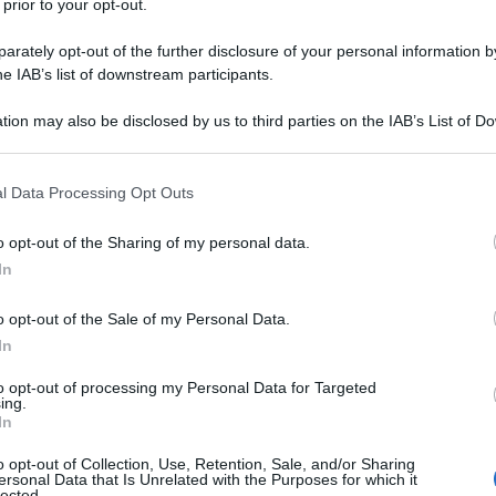
 prior to your opt-out.
orni in condizioni degradanti sono "sistematiche" e
rately opt-out of the further disclosure of your personal information by
 di una politica volta a dissuadere i migranti".
he IAB’s list of downstream participants.
tion may also be disclosed by us to third parties on the IAB’s List of 
ATTENZIONE!
 that may further disclose it to other third parties.
 that this website/app uses one or more Google services and may gath
r reagire alla dittatura degli algoritmi.
l Data Processing Opt Outs
including but not limited to your visit or usage behaviour. You may click 
iDiplomatico lede un tuo diritto fondamentale.
 to Google and its third-party tags to use your data for below specifi
o opt-out of the Sharing of my personal data.
ogle consent section.
a vera informazione pluralista.
In
a alla nostra Lunga Marcia.
o opt-out of the Sale of my Personal Data.
In
Abbonati!
to opt-out of processing my Personal Data for Targeted
ing.
In
o opt-out of Collection, Use, Retention, Sale, and/or Sharing
pure effettua una donazione
ersonal Data that Is Unrelated with the Purposes for which it
lected.