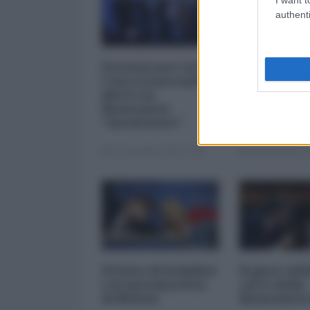
authenti
Privatizzare tutto.
I 5 element
Cosa si nasconde
inquietanti
dietro la
vicenda Mp
finanziaria
Mediobanc
"inesistente"
22 Dicembre 2025 12:00
29 Novembre 20
Il Patto di Stabilità
Il gioco del
e la metamorfosi
carte della
di Meloni
finanziaria