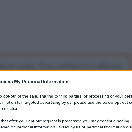
iti per sempre. Il tuo contributo fa la differenza:
mazione. L'ANTIDIPLOMATICO SEI ANCHE TU!
ocess My Personal Information
a 5€
Dona 15€
Scegli importo
to opt-out of the sale, sharing to third parties, or processing of your per
formation for targeted advertising by us, please use the below opt-out s
 selection.
 that after your opt-out request is processed you may continue seeing i
Unite per i Diritti Umani,
Zeid Ra'ad Al Hussein,
ha
ased on personal information utilized by us or personal information dis
di di porre fine alla detenzione di migranti e