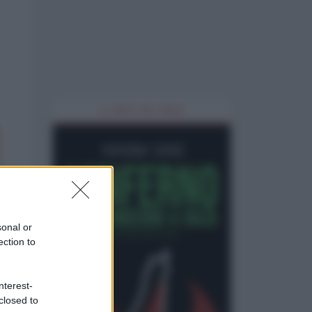
IL LIBRO DEL MESE
sonal or
ection to
nterest-
closed to