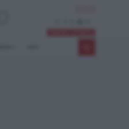
ACCEDI
Abbonati / Sostienici
NIONI
SHOP