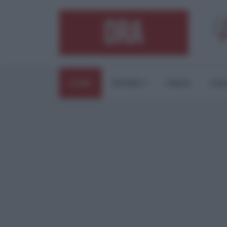
HOME
ESTERI
ITALIA
CUL