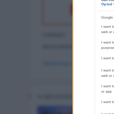
Opted 
Dona 1€
Don
Google 
I want t
web or d
Commenti
I want t
ancora nessun commento
purpose
I want 
Abbonati per commentare
I want t
web or d
I want t
or app.
Le più recenti da Finanza
I want t
I want t