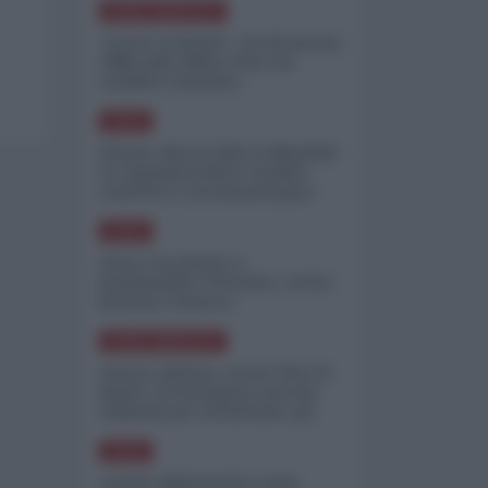
NORD-AMERICA
"Scorte al limite": il retroscena
CNN sulla difesa USA nel
conflitto iraniano
ASIA
Yemen, blocco Bab el-Mandab:
Le superpetroliere saudite
costrette a circumnavigare
l'Africa
ASIA
l'Iran era pronto a
bombardare l'Ucraina, cos'ha
fermato l'attacco
NORD-AMERICA
Guerra all'Iran, scorte USA al
limite: il Pentagono investe
miliardi per ricostituire gli
arsenali
ASIA
Canale diplomatico resta