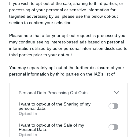
If you wish to opt-out of the sale, sharing to third parties, or
di Fabrizio Verde
processing of your personal or sensitive information for
targeted advertising by us, please use the below opt-out
section to confirm your selection.
Please note that after your opt-out request is processed you
Dalla Convertibilità al "grillete fiscal":
may continue seeing interest-based ads based on personal
l'Argentina si consegna ai mercati (ancora
information utilized by us or personal information disclosed to
una volta)
third parties prior to your opt-out.
01 Agosto 2026 19:07
You may separately opt-out of the further disclosure of your
personal information by third parties on the IAB’s list of
downstream participants.
#
ECONOMIA
E
DINTORNI
Personal Data Processing Opt Outs
This information may also be disclosed by us to third parties
on the IAB’s List of Downstream Participants that may further
I want to opt-out of the Sharing of my
disclose it to other third parties.
di Giuseppe Masala
personal data.
Opted In
Please note that this website/app uses one or more Google
services and may gather and store information including but
I want to opt-out of the Sale of my
Personal Data.
not limited to your visit or usage behaviour. You may click to
Opted In
grant or deny consent to Google and its third-party tags to