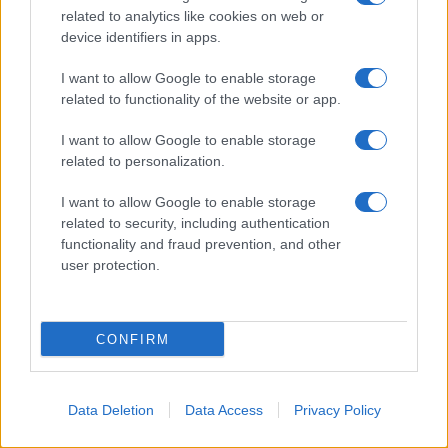
27 Ottobre 2025 10:00
related to analytics like cookies on web or
device identifiers in apps.
I want to allow Google to enable storage
#
I
MEDIA
ALLA
GUERRA
related to functionality of the website or app.
I want to allow Google to enable storage
related to personalization.
di Francesco Santoianni
I want to allow Google to enable storage
related to security, including authentication
functionality and fraud prevention, and other
user protection.
Milioni di chiamate spam? Colpa dello
Stato che non c’è più
CONFIRM
28 Luglio 2026 16:00
Data Deletion
Data Access
Privacy Policy
#
NATIVI